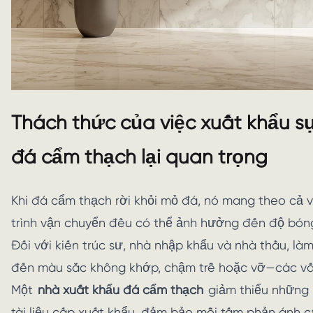
Thách thức của việc xuất khẩu s
đá cẩm thạch lại quan trọng
Khi đá cẩm thạch rời khỏi mỏ đá, nó mang theo cả vẻ
trình vận chuyển đều có thể ảnh hưởng đến độ bóng
Đối với kiến trúc sư, nhà nhập khẩu và nhà thầu, l
đến màu sắc không khớp, chậm trễ hoặc vỡ—các vấn 
Một
nhà xuất khẩu đá cẩm thạch
giảm thiểu những r
tài liệu cấp xuất khẩu, đảm bảo mỗi tấm phản ánh c