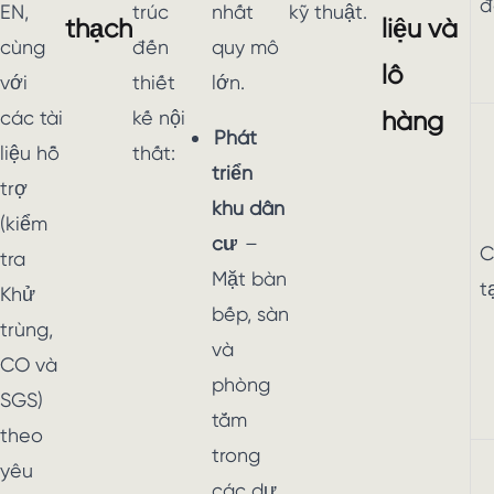
đ
EN,
trúc
nhất
kỹ thuật.
thạch
liệu và
cùng
đến
quy mô
lô
với
thiết
lớn.
các tài
kế nội
hàng
Phát
liệu hỗ
thất:
triển
trợ
khu dân
(kiểm
cư
–
C
tra
Mặt bàn
t
Khử
bếp, sàn
trùng,
và
CO và
phòng
SGS)
tắm
theo
trong
yêu
các dự