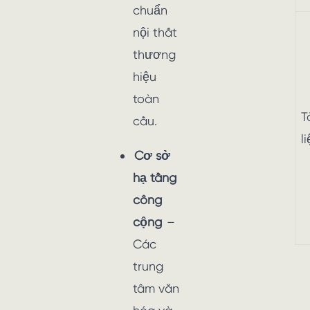
chuẩn
nội thất
thương
hiệu
toàn
T
cầu.
l
Cơ sở
hạ tầng
công
cộng
–
Các
trung
tâm văn