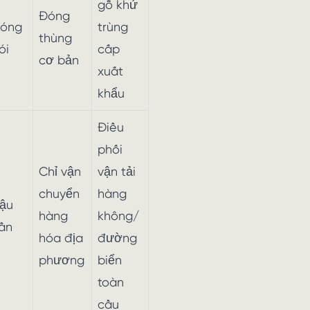
gỗ khử
Đóng
óng
trùng
thùng
ói
cấp
cơ bản
xuất
khẩu
Điều
phối
Chỉ vận
vận tải
chuyển
hàng
ậu
hàng
không/
ần
hóa địa
đường
phương
biển
toàn
cầu