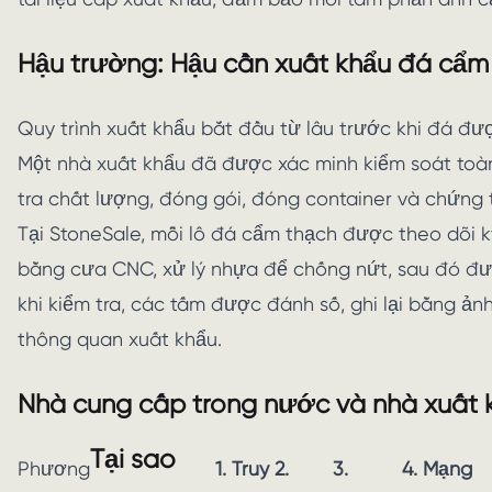
Hậu trường: Hậu cần xuất khẩu đá cẩm
Quy trình xuất khẩu bắt đầu từ lâu trước khi đá đượ
Một nhà xuất khẩu đã được xác minh kiểm soát toàn 
tra chất lượng, đóng gói, đóng container và chứng 
Tại StoneSale, mỗi lô đá cẩm thạch được theo dõi 
bằng cưa CNC, xử lý nhựa để chống nứt, sau đó đư
khi kiểm tra, các tấm được đánh số, ghi lại bằng ản
thông quan xuất khẩu.
Nhà cung cấp trong nước và nhà xuất 
Tại sao
Phương
1. Truy
2.
3.
4. Mạng