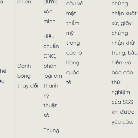
á
nhiên
được
cầu về
chứng
xác
mặt
nhận xuất
minh
thẩm
xứ, giấy
mỹ
chứng
Hiệu
trong
nhận khử
chuẩn
các lô
trùng, bảo
CNC,
hàng
hiểm và
Đánh
phân
hế
quốc
báo cáo
bóng
loại âm
ạo
tế.
thử
thay đổi
thanh
nghiệm
kỹ
của SGS
thuật
khi được
số
yêu cầu.
Thùng