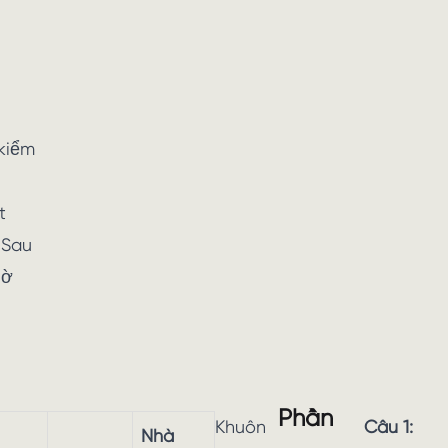
 kiểm
t
 Sau
hờ
Phần
Khuôn
Câu 1:
Nhà