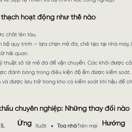
 thạch hoạt động như thế nào
c chất lên tàu.
bộ quy trình — lựa chọn mỏ đá, chế tạo tại nhà máy,
từ hải quan.
kỹ thuật số từ mỏ đá để vận chuyển. Các khối được cắ
ợc đánh bóng trong điều kiện độ ẩm được kiểm soát.
h và được lưu trữ trong kho có kiểm soát khí hậu để c
khẩu chuyên nghiệp: Những thay đổi nào
Ứng
Hướng
5.
Xuất
Tòa nhà
Trên mọi