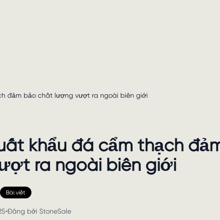
h đảm bảo chất lượng vượt ra ngoài biên giới
uất khẩu đá cẩm thạch đả
ợt ra ngoài biên giới
Bài viết
25
•
Đăng bởi
StoneSale