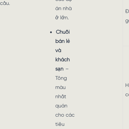
cầu.
án nhà
Đ
ở lớn.
g
Chuỗi
bán lẻ
và
khách
sạn
–
Tông
H
màu
c
nhất
quán
cho các
tiêu