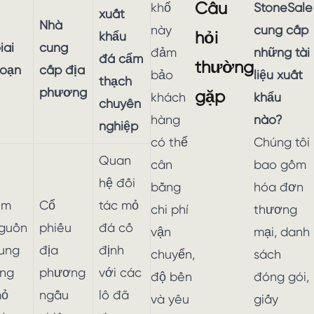
Câu
khổ
StoneSale
xuất
Nhà
này
cung cấp
hỏi
khẩu
iai
cung
đảm
những tài
đá cẩm
thường
oạn
cấp địa
bảo
liệu xuất
thạch
phương
gặp
khách
khẩu
chuyên
hàng
nào?
nghiệp
có thể
Chúng tôi
Quan
cân
bao gồm
hệ đối
bằng
hóa đơn
ìm
Cổ
tác mỏ
chi phí
thương
guồn
phiếu
đá cố
vận
mại, danh
ung
địa
định
chuyển,
sách
ng
phương
với các
độ bền
đóng gói,
ỏ
ngẫu
lô đã
và yêu
giấy