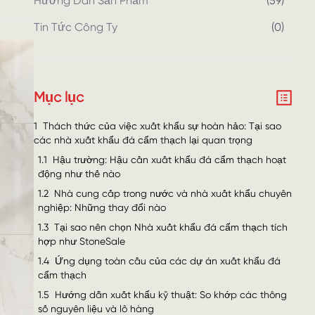
Hướng Dẫn Sản Phẩm
(
59
)
Tin Tức Công Ty
(
0
)
Mục lục
1
Thách thức của việc xuất khẩu sự hoàn hảo: Tại sao
các nhà xuất khẩu đá cẩm thạch lại quan trọng
1.1
Hậu trường: Hậu cần xuất khẩu đá cẩm thạch hoạt
động như thế nào
1.2
Nhà cung cấp trong nước và nhà xuất khẩu chuyên
nghiệp: Những thay đổi nào
1.3
Tại sao nên chọn Nhà xuất khẩu đá cẩm thạch tích
hợp như StoneSale
1.4
Ứng dụng toàn cầu của các dự án xuất khẩu đá
cẩm thạch
1.5
Hướng dẫn xuất khẩu kỹ thuật: So khớp các thông
số nguyên liệu và lô hàng