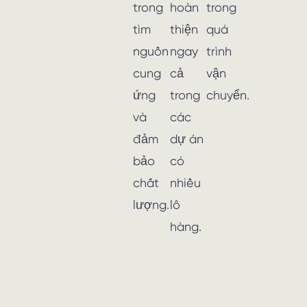
trong
hoàn
trong
tìm
thiện
quá
nguồn
ngay
trình
cung
cả
vận
ứng
trong
chuyển.
và
các
đảm
dự án
bảo
có
chất
nhiều
lượng.
lô
hàng.