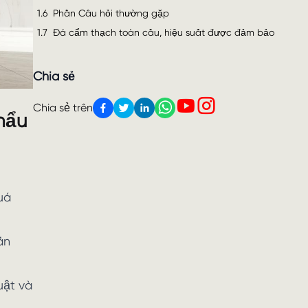
1.6
Phần Câu hỏi thường gặp
1.7
Đá cẩm thạch toàn cầu, hiệu suất được đảm bảo
Chia sẻ
Chia sẻ trên
hẩu
uá
ẫn
.
uật và