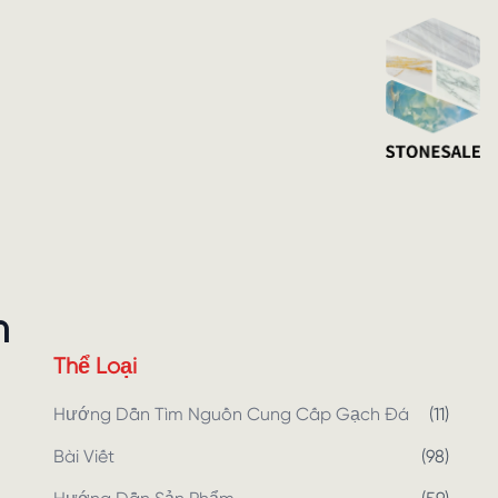
m
Thể Loại
Hướng Dẫn Tìm Nguồn Cung Cấp Gạch Đá
(
11
)
Bài Viết
(
98
)