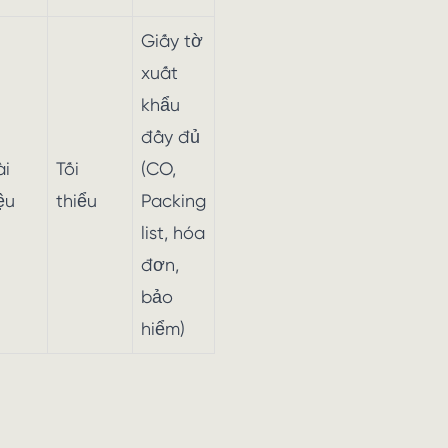
Giấy tờ
xuất
khẩu
đầy đủ
ài
Tối
(CO,
iệu
thiểu
Packing
list, hóa
đơn,
bảo
hiểm)