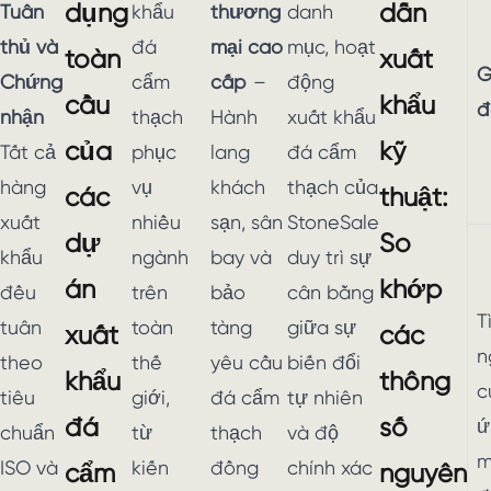
dụng
dẫn
Tuân
khẩu
thương
danh
thủ và
đá
mại cao
mục, hoạt
toàn
xuất
G
Chứng
cẩm
cấp
–
động
cầu
khẩu
đ
nhận
thạch
Hành
xuất khẩu
của
kỹ
Tất cả
phục
lang
đá cẩm
hàng
vụ
khách
thạch của
các
thuật:
xuất
nhiều
sạn, sân
StoneSale
dự
So
khẩu
ngành
bay và
duy trì sự
án
khớp
đều
trên
bảo
cân bằng
T
tuân
toàn
tàng
giữa sự
xuất
các
n
theo
thế
yêu cầu
biến đổi
khẩu
thông
c
tiêu
giới,
đá cẩm
tự nhiên
đá
số
ứ
chuẩn
từ
thạch
và độ
m
ISO và
kiến
đồng
chính xác
cẩm
nguyên