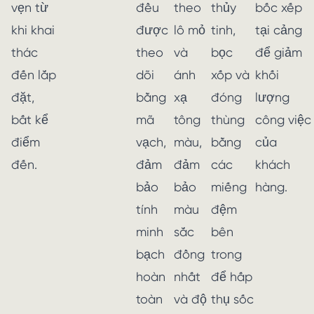
vẹn từ
đều
theo
thủy
bốc xếp
khi khai
được
lô mỏ
tinh,
tại cảng
thác
theo
và
bọc
để giảm
đến lắp
dõi
ánh
xốp và
khối
đặt,
bằng
xạ
đóng
lượng
bất kể
mã
tông
thùng
công việc
điểm
vạch,
màu,
bằng
của
đến.
đảm
đảm
các
khách
bảo
bảo
miếng
hàng.
tính
màu
đệm
minh
sắc
bên
bạch
đồng
trong
hoàn
nhất
để hấp
toàn
và độ
thụ sốc