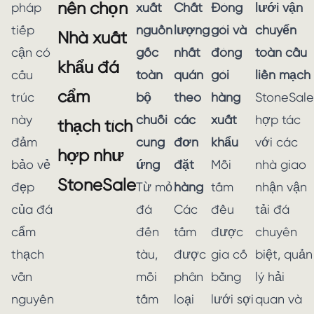
nên chọn
pháp
xuất
Chất
Đóng
lưới vận
tiếp
nguồn
lượng
gói và
chuyển
Nhà xuất
cận có
gốc
nhất
đóng
toàn cầu
khẩu đá
cấu
toàn
quán
gói
liền mạch
cẩm
trúc
bộ
theo
hàng
StoneSale
này
chuỗi
các
xuất
hợp tác
thạch tích
đảm
cung
đơn
khẩu
với các
hợp như
bảo vẻ
ứng
đặt
Mỗi
nhà giao
StoneSale
đẹp
Từ mỏ
hàng
tấm
nhận vận
của đá
đá
Các
đều
tải đá
cẩm
đến
tấm
được
chuyên
thạch
tàu,
được
gia cố
biệt, quản
vẫn
mỗi
phân
bằng
lý hải
nguyên
tấm
loại
lưới sợi
quan và