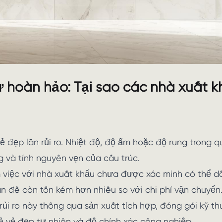
ự hoàn hảo: Tại sao các nhà xuất k
 đẹp lẫn rủi ro. Nhiệt độ, độ ẩm hoặc độ rung trong q
 và tính nguyên vẹn của cấu trúc.
àm việc với nhà xuất khẩu chưa được xác minh có thể d
đề còn tốn kém hơn nhiều so với chi phí vận chuyển
ủi ro này thông qua sản xuất tích hợp, đóng gói kỹ th
ả vẻ đẹp tự nhiên và độ chính xác công nghiệp.