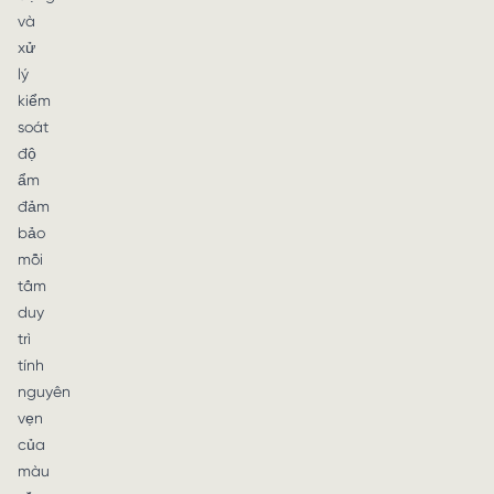
và
xử
lý
kiểm
soát
độ
ẩm
đảm
bảo
mỗi
tấm
duy
trì
tính
nguyên
vẹn
của
màu