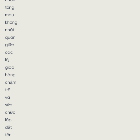
tông
màu
không
nhất
quán
giữa
các
lô,
giao
hàng
chậm
trễ
và
sửa
chữa
lắp
đặt
tốn