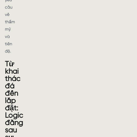
cầu
về
thẩm
mỹ
và
tiến
độ.
Từ
khai
thác
đá
đến
lắp
đặt:
Logic
đằng
sau