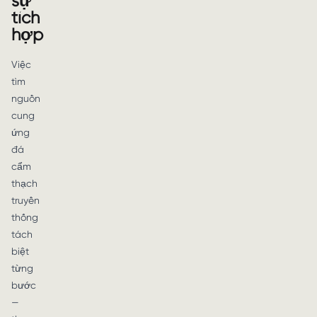
sự
tích
hợp
Việc
tìm
nguồn
cung
ứng
đá
cẩm
thạch
truyền
thống
tách
biệt
từng
bước
—