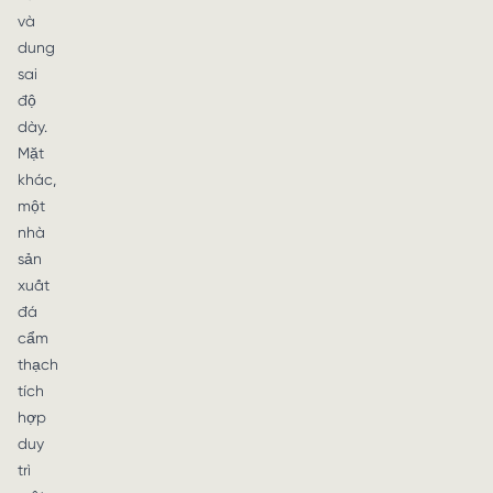
và
dung
sai
độ
dày.
Mặt
khác,
một
nhà
sản
xuất
đá
cẩm
thạch
tích
hợp
duy
trì