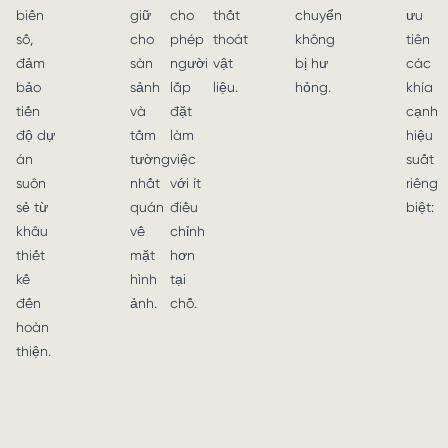
biến
giữ
cho
thất
chuyển
ưu
số,
cho
phép
thoát
không
tiên
đảm
sàn
người
vật
bị hư
các
bảo
sảnh
lắp
liệu.
hỏng.
khía
tiến
và
đặt
cạnh
độ dự
tấm
làm
hiệu
án
tường
việc
suất
suôn
nhất
với ít
riêng
sẻ từ
quán
điều
biệt:
khâu
về
chỉnh
thiết
mặt
hơn
kế
hình
tại
đến
ảnh.
chỗ.
hoàn
thiện.