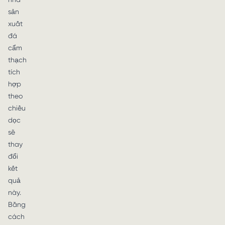
sản
xuất
đá
cẩm
thạch
tích
hợp
theo
chiều
dọc
sẽ
thay
đổi
kết
quả
này.
Bằng
cách