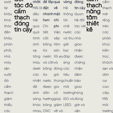
soát
nhất
để lắp
quả
vững
đáng
cẩm
tác đá
thạch
từ
Mỗi lô
đặt
về
Hệ
tin cậy
thạch
cẩm
nâng
khâu
đều
nhanh
mặt
thống
Quan
mở
thạch
tầm
khai
trải
hơn
chi
tái
hệ đối
rộng
đáng
thiết
thác
qua
Chi
phí
chế
tác với
trên
tin cậy
kế
đến
quá
tiết
Việc
nước
các
các
khâu
trình
cắt
xếp
và thu
nhà
phân
phân
ánh
bằng
tấm
giữ
giao
khúc
phối,
xạ
tia
sàn
bụi
nhận
kiến
nhà
tông
nước
tối ưu
đáp
được
trúc,
máy
màu
và cắt
và
ứng
chứng
khách
sản
dưới
bằng
đóng
các
nhận
sạn và
xuất
các
tia
gói
tiêu
đảm
dân
đá
nhiệt
nước
thùng
chuẩn
bảo
cư
cẩm
độ
được
gia
môi
giao
cao
thạch
ánh
dẫn
cố
trường
hàng
cấp.
giảm
sáng
hướng
giúp
ISO và
đúng
Mỗi
thiểu
khác
bằng
giảm
LEED.
giờ và
môi
các
nhau,
CNC
vỡ và
vận
trườn