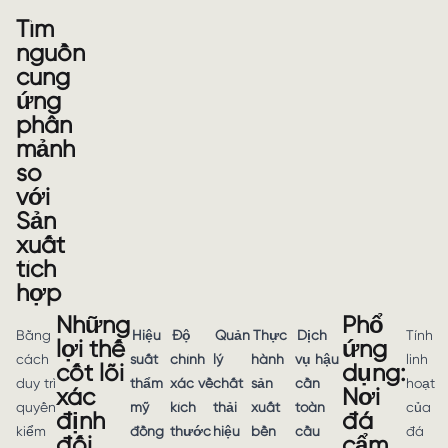
Tìm
nguồn
cung
ứng
phân
mảnh
so
với
Sản
xuất
tích
hợp
Những
Phổ
Bằng
Hiệu
Độ
Quản
Thực
Dịch
Tính
lợi thế
ứng
cách
suất
chính
lý
hành
vụ hậu
linh
cốt lõi
dụng:
duy trì
thẩm
xác về
chất
sản
cần
hoạt
xác
Nơi
quyền
mỹ
kích
thải
xuất
toàn
của
định
đá
kiểm
đồng
thước
hiệu
bền
cầu
đá
đối
cẩm