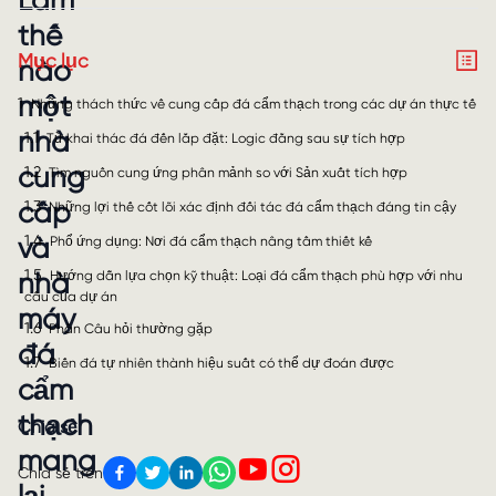
Làm
thế
Mục lục
nào
một
1
Những thách thức về cung cấp đá cẩm thạch trong các dự án thực tế
nhà
1.1
Từ khai thác đá đến lắp đặt: Logic đằng sau sự tích hợp
cung
1.2
Tìm nguồn cung ứng phân mảnh so với Sản xuất tích hợp
cấp
1.3
Những lợi thế cốt lõi xác định đối tác đá cẩm thạch đáng tin cậy
1.4
và
Phổ ứng dụng: Nơi đá cẩm thạch nâng tầm thiết kế
1.5
nhà
Hướng dẫn lựa chọn kỹ thuật: Loại đá cẩm thạch phù hợp với nhu
cầu của dự án
máy
1.6
Phần Câu hỏi thường gặp
đá
1.7
Biến đá tự nhiên thành hiệu suất có thể dự đoán được
cẩm
thạch
Chia sẻ
mang
Chia sẻ trên