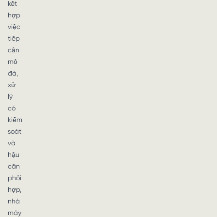
kết
hợp
việc
tiếp
cận
mỏ
đá,
xử
lý
có
kiểm
soát
và
hậu
cần
phối
hợp,
nhà
máy