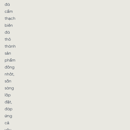
đá
cẩm
thạch
biến
đá
thô
thành
sản
phẩm
đồng
nhất,
sẵn
sàng
lắp
đặt,
đáp
ứng
cả
yêu