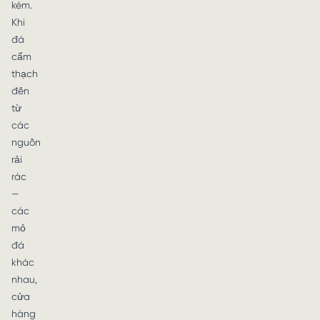
kém.
Khi
đá
cẩm
thạch
đến
từ
các
nguồn
rải
rác
—
các
mỏ
đá
khác
nhau,
cửa
hàng