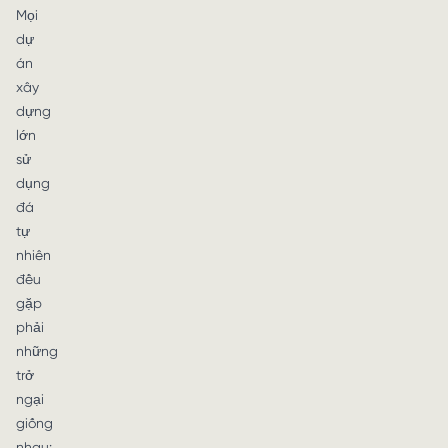
Mọi
dự
án
xây
dựng
lớn
sử
dụng
đá
tự
nhiên
đều
gặp
phải
những
trở
ngại
giống
nhau: