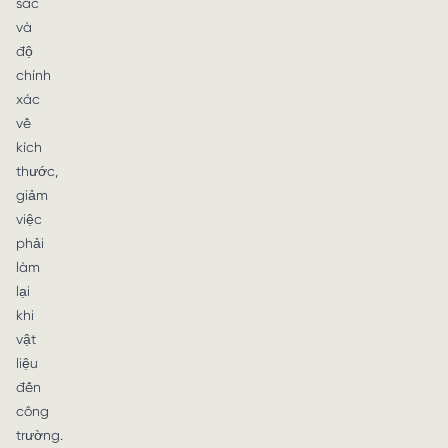
sắc
và
độ
chính
xác
về
kích
thước,
giảm
việc
phải
làm
lại
khi
vật
liệu
đến
công
trường.