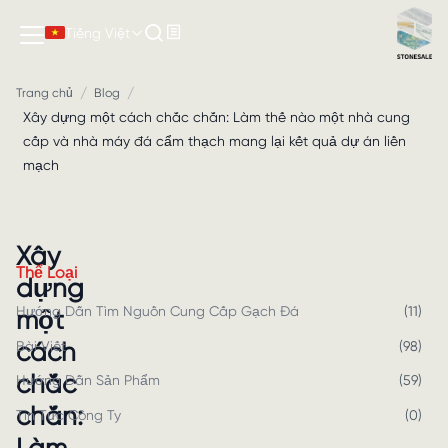
Tiếng Việt
/
/
Trang chủ
Blog
Xây dựng một cách chắc chắn: Làm thế nào một nhà cung
cấp và nhà máy đá cẩm thạch mang lại kết quả dự án liền
mạch
Xây
Thể Loại
dựng
Hướng Dẫn Tìm Nguồn Cung Cấp Gạch Đá
(
11
)
một
cách
Bài Viết
(
98
)
chắc
Hướng Dẫn Sản Phẩm
(
59
)
chắn:
Tin Tức Công Ty
(
0
)