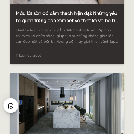
Mẫu lát sàn đá cẩm thạch hiện đại: Những yếu
tố quan trọng cần xem xét về thiết kế và bố trí
cho không gian đương đại là gì?
Thiết kế hoa văn sàn đá cẩm thạch hiện đại kết hợp tính
thẩm mỹ và chức năng, giúp tạo ra những không gian lát
sàn đẹp mắt và bền bỉ. Hướng dẫn này giải thích cách lập
kế hoạch về hoa văn, vật liệu và bố cục cho các dự án cao
cấp.
Jun 05, 2026