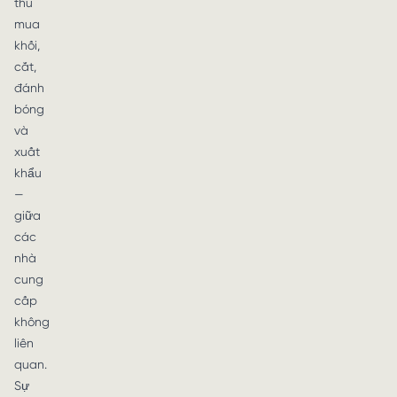
thu
mua
khối,
cắt,
đánh
bóng
và
xuất
khẩu
—
giữa
các
nhà
cung
cấp
không
liên
quan.
Sự