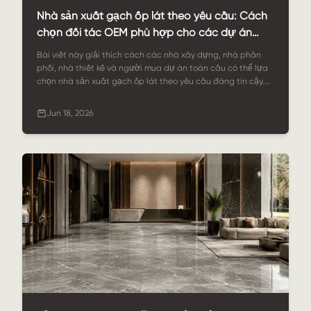
Nhà sản xuất gạch ốp lát theo yêu cầu: Cách
chọn đối tác OEM phù hợp cho các dự án
gạch đá
Bài viết này giải thích cách các nhà xây dựng, nhà phân
phối, nhà thiết kế và người mua dự án toàn cầu có thể lựa
chọn nhà sản xuất gạch ốp lát theo yêu cầu đáng tin cậy.
Bài viết bao gồm lựa chọn vật liệu, tùy chỉnh gạch, hoàn
thiện bề mặt, quy trình sản xuất tại nhà máy, kiểm soát chất
Jun 18, 2026
lượng, đóng gói, ứng dụng và cách StoneSale hỗ trợ các
dự án gạch OEM/ODM.