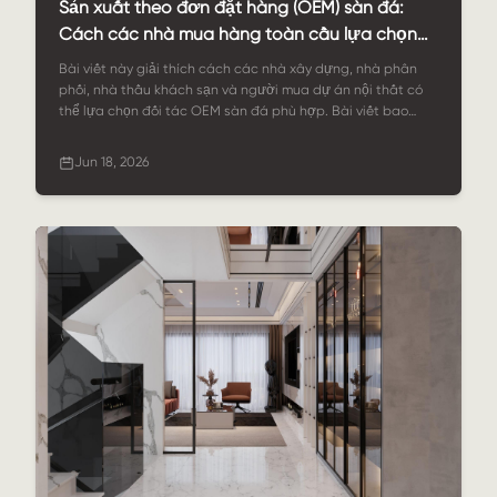
Sản xuất theo đơn đặt hàng (OEM) sàn đá:
Cách các nhà mua hàng toàn cầu lựa chọn
sàn đá tùy chỉnh đáng tin cậy
Bài viết này giải thích cách các nhà xây dựng, nhà phân
phối, nhà thầu khách sạn và người mua dự án nội thất có
thể lựa chọn đối tác OEM sàn đá phù hợp. Bài viết bao
gồm lựa chọn vật liệu, gia công tùy chỉnh, kiểm soát chất
lượng, đóng gói, các kịch bản ứng dụng và cách StoneSale
Jun 18, 2026
hỗ trợ các dự án sàn đá toàn cầu.