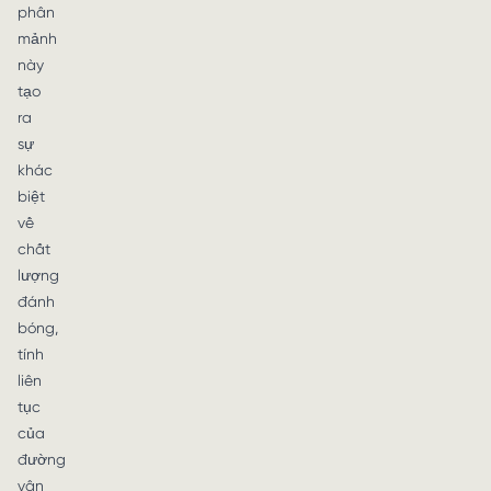
phân
mảnh
này
tạo
ra
sự
khác
biệt
về
chất
lượng
đánh
bóng,
tính
liên
tục
của
đường
vân