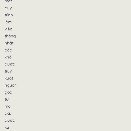
một
quy
trình
làm
việc
thống
nhất:
các
khối
được
truy
xuất
nguồn
gốc
từ
mỏ
đá,
được
xử