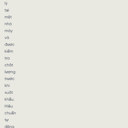
lý
tại
một
nhà
máy
và
được
kiểm
tra
chất
lượng
trước
khi
xuất
khẩu.
Hiệu
chuẩn
tự
động