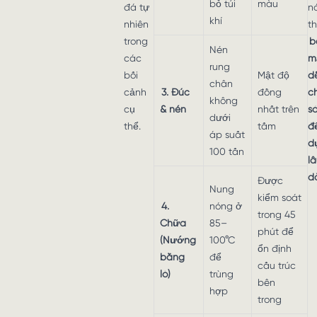
bỏ túi
màu
đá tự
nó
khí
nhiên
t
trong
b
Nén
các
m
rung
bối
Mật độ
d
chân
cảnh
3. Đúc
đồng
c
không
cụ
& nén
nhất trên
s
dưới
thể.
tấm
đ
áp suất
d
100 tấn
l
d
Được
Nung
kiểm soát
4.
nóng ở
trong 45
Chữa
85–
phút để
(Nướng
100°C
ổn định
bằng
để
cấu trúc
lò)
trùng
bên
hợp
trong