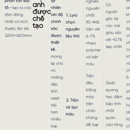
phân tán sắc
tự
t
nghiền
anh
Có
tố
—tạo ra các
nhiên
a
nguyên
được
nguồn
tấm đồng
với độ
k
1. Lựa
chất
chế
gốc từ
nhất có kích
chính
c
chọn
93–94%
tạo
các mỏ
thước lên tới
xác
bị
nguyên
trộn với
giàu silic
3200×1600mm.
được
v
liệu thô
6–7%
với <0,1%
thiết
v
nhựa
tạp chất
kế
,
c
polymer
mang
k
và bột
lại cho
n
màu
nó
c
Trộn
những
ố
đều
Quét
đặc
c
bằng
quang
tính
p
máy
học đảm
vượt
r
2. Trộn
trộn
bảo tính
trội
h
và tạo
chân
nhất
hơn
d
màu
không
quán
nhiều
l
để loại
của tông
loại
c