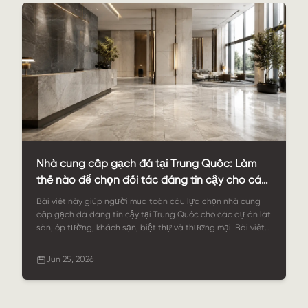
Nhà cung cấp gạch đá tại Trung Quốc: Làm
thế nào để chọn đối tác đáng tin cậy cho các
dự án đá tùy chỉnh?
Bài viết này giúp người mua toàn cầu lựa chọn nhà cung
cấp gạch đá đáng tin cậy tại Trung Quốc cho các dự án lát
sàn, ốp tường, khách sạn, biệt thự và thương mại. Bài viết
đề cập đến các tùy chọn vật liệu, tùy chỉnh OEM, quy trình
sản xuất tại nhà máy, kiểm soát chất lượng, đóng gói và lý
Jun 25, 2026
do tại sao StoneSale là đối tác mạnh mẽ trong việc tìm
nguồn cung ứng gạch đá cho các dự án cụ thể.