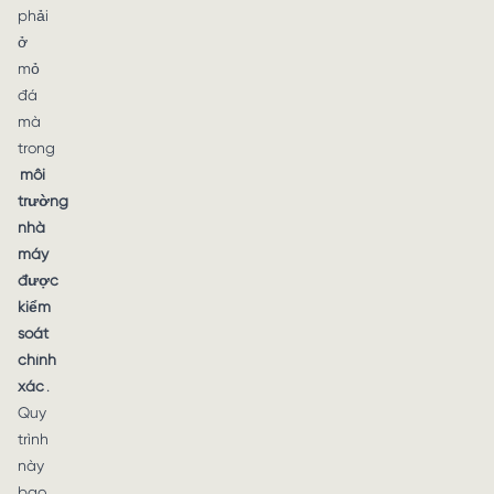
phải
ở
mỏ
đá
mà
trong
môi
trường
nhà
máy
được
kiểm
soát
chính
xác
.
Quy
trình
này
bao