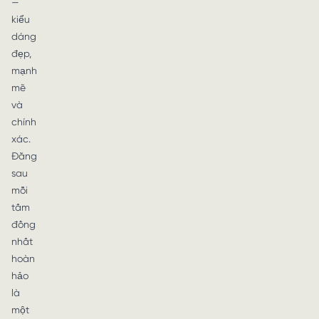
—
kiểu
dáng
đẹp,
mạnh
mẽ
và
chính
xác.
Đằng
sau
mỗi
tấm
đồng
nhất
hoàn
hảo
là
một