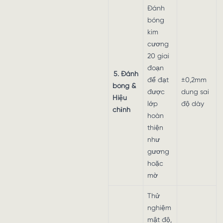
Đánh
bóng
kim
cương
20 giai
đoạn
5. Đánh
để đạt
±0,2mm
bóng &
được
dung sai
Hiệu
lớp
độ dày
chỉnh
hoàn
thiện
như
gương
hoặc
mờ
Thử
nghiệm
mật độ,