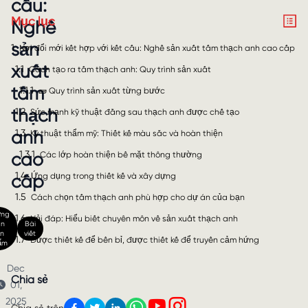
cấu:
Mục lục
Nghề
sản
1
Nơi đổi mới kết hợp với kết cấu: Nghề sản xuất tấm thạch anh cao cấp
xuất
1.1
Cách tạo ra tấm thạch anh: Quy trình sản xuất
tấm
1.1.1
🧱 Quy trình sản xuất từng bước
thạch
1.2
Sức mạnh kỹ thuật đằng sau thạch anh được chế tạo
1.3
anh
Kỹ thuật thẩm mỹ: Thiết kế màu sắc và hoàn thiện
1.3.1
cao
Các lớp hoàn thiện bề mặt thông thường
1.4
Ứng dụng trong thiết kế và xây dựng
cấp
1.5
Cách chọn tấm thạch anh phù hợp cho dự án của bạn
ớng
1.6
Hỏi đáp: Hiểu biết chuyên môn về sản xuất thạch anh
ẫn
Bài
n
viết
1.7
Được thiết kế để bền bỉ, được thiết kế để truyền cảm hứng
ẩm
Dec
Chia sẻ
01,
2025
Chia sẻ trên