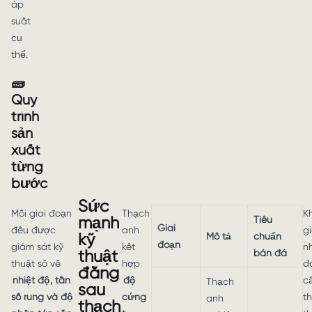
áp
suất
cụ
thể.
🧱
Quy
trình
sản
xuất
từng
bước
Sức
Mỗi giai đoạn
Thạch
K
mạnh
Tiêu
Giai
đều được
anh
g
kỹ
Mô tả
chuẩn
đoạn
giám sát kỹ
kết
n
thuật
bán đá
thuật số về
hợp
đ
đằng
nhiệt độ, tần
độ
c
Thạch
sau
số rung và độ
cứng
t
anh
thạch