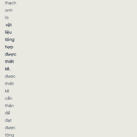
thạch
anh
là
vật
liệu
tổng
hợp
được
thiết
kế
,
được
thiết
kế
cẩn
thận
để
đạt
được
tông