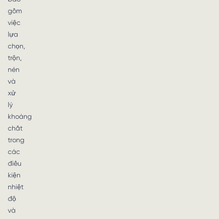
gồm
việc
lựa
chọn,
trộn,
nén
và
xử
lý
khoáng
chất
trong
các
điều
kiện
nhiệt
độ
và