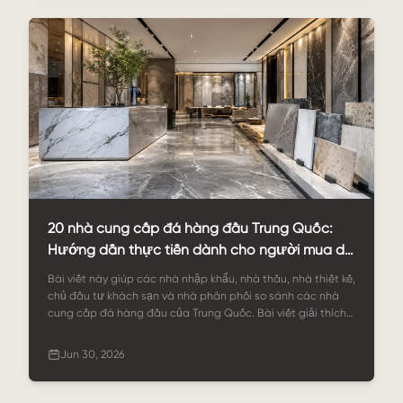
20 nhà cung cấp đá hàng đầu Trung Quốc:
Hướng dẫn thực tiễn dành cho người mua dự
án toàn cầu
Bài viết này giúp các nhà nhập khẩu, nhà thầu, nhà thiết kế,
chủ đầu tư khách sạn và nhà phân phối so sánh các nhà
cung cấp đá hàng đầu của Trung Quốc. Bài viết giải thích
những yếu tố cần tìm ở một nhà cung cấp đáng tin cậy, liệt
kê 20 công ty đá mà người mua có thể cân nhắc và chỉ ra lý
Jun 30, 2026
do tại sao StoneSale là lựa chọn hàng đầu cho các dự án
đá tùy chỉnh, cung cấp OEM/ODM và hỗ trợ xuất khẩu toàn
cầu.