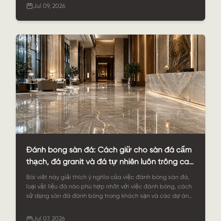
vật liệu, bề mặt hoàn thiện, kích thước tùy chỉnh, kiểm soát
Jul 09, 2026
chất lượng, ứng dụng và cách StoneSale hỗ trợ các dự án
lát sàn đá granite trên toàn cầu.
Đánh bóng sàn đá: Cách giữ cho sàn đá cẩm
thạch, đá granit và đá tự nhiên luôn trông cao
cấp
Bài viết này giải thích ý nghĩa của việc đánh bóng sàn đá,
loại vật liệu đá nào phù hợp nhất với việc đánh bóng, cách
sử dụng sàn đá đánh bóng trong khách sạn và các dự án
thương mại, và cách người mua có thể lựa chọn sàn đá
bền chắc từ StoneSale để có giá trị thẩm mỹ lâu dài.
Jul 07, 2026