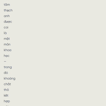
tấm
thạch
anh
được
coi
là
một
môn
khoa
học
—
trong
đó
khoáng
chất
thô
kết
hợp