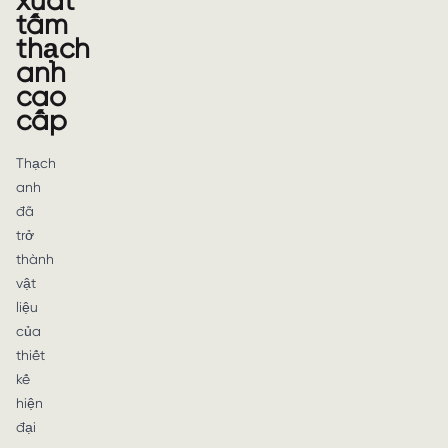
xuất
tấm
thạch
anh
cao
cấp
Thạch
anh
đã
trở
thành
vật
liệu
của
thiết
kế
hiện
đại