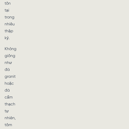
tồn
tại
trong
nhiều
thập
kỷ.
Không
giống
như
đá
granit
hoặc
đá
cẩm
thạch
tự
nhiên,
tấm