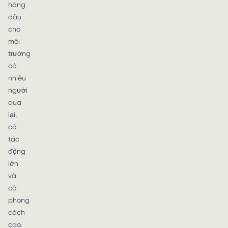
hàng
đầu
cho
môi
trường
có
nhiều
người
qua
lại,
có
tác
động
lớn
và
có
phong
cách
cao.