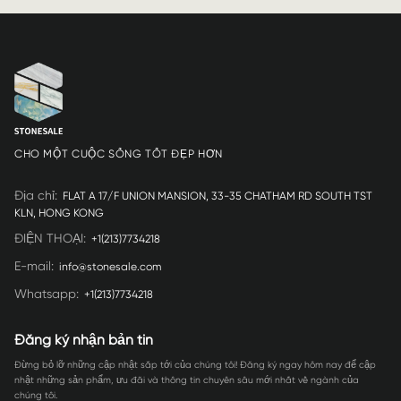
CHO MỘT CUỘC SỐNG TỐT ĐẸP HƠN
Địa chỉ
:
FLAT A 17/F UNION MANSION, 33-35 CHATHAM RD SOUTH TST
KLN, HONG KONG
ĐIỆN THOẠI
:
+1(213)7734218
E-mail
:
info@stonesale.com
Whatsapp
:
+1(213)7734218
Đăng ký nhận bản tin
Đừng bỏ lỡ những cập nhật sắp tới của chúng tôi! Đăng ký ngay hôm nay để cập
nhật những sản phẩm, ưu đãi và thông tin chuyên sâu mới nhất về ngành của
chúng tôi.