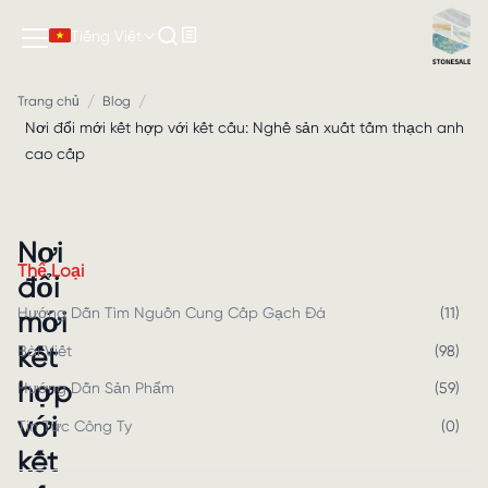
Tiếng Việt
/
/
Trang chủ
Blog
Nơi đổi mới kết hợp với kết cấu: Nghề sản xuất tấm thạch anh
cao cấp
Nơi
Thể Loại
đổi
Hướng Dẫn Tìm Nguồn Cung Cấp Gạch Đá
(
11
)
mới
kết
Bài Viết
(
98
)
hợp
Hướng Dẫn Sản Phẩm
(
59
)
với
Tin Tức Công Ty
(
0
)
kết