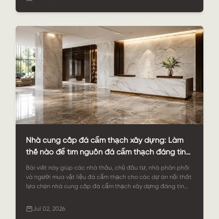
Nhà cung cấp đá cẩm thạch xây dựng: Làm
thế nào để tìm nguồn đá cẩm thạch đáng tin
cậy cho các dự án xây dựng và nội thất
Bài viết này giúp các nhà thầu, chủ đầu tư, nhà phân phối
và người mua vật liệu đá cẩm thạch cho các dự án nội thất
lựa chọn nhà cung cấp đá cẩm thạch xây dựng đáng tin
cậy. Bài viết đề cập đến các ứng dụng của đá cẩm thạch,
lựa chọn vật liệu, kích thước tùy chỉnh, hoàn thiện bề mặt,
Jul 02, 2026
kiểm soát chất lượng, đóng gói xuất khẩu và cách