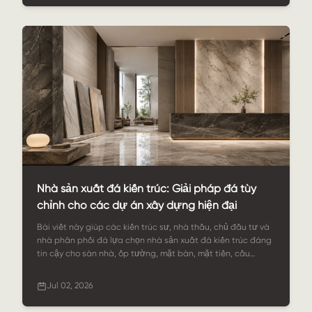
StoneSale hỗ trợ cung cấp đá cẩm thạch cho các dự án
toàn cầu.
Nhà sản xuất đá kiến ​​trúc: Giải pháp đá tùy
chỉnh cho các dự án xây dựng hiện đại
Bài viết này giúp các kiến ​​trúc sư, nhà thầu, chủ đầu tư và
nhà phân phối đá lựa chọn nhà sản xuất đá kiến ​​trúc đáng
tin cậy cho sàn nhà, ốp tường, mặt bàn, mặt tiền, cầu
thang và nội thất thương mại. Bài viết giải thích các lựa
chọn vật liệu, khả năng tùy chỉnh, kiểm soát chất lượng, hỗ
Jul 02, 2026
trợ dự án và lý do tại sao StoneSale là đối tác vững mạnh
trong việc cung cấp đá kiến ​​trúc.