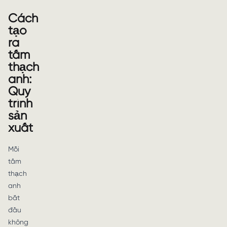
Cách
tạo
ra
tấm
thạch
anh:
Quy
trình
sản
xuất
Mỗi
tấm
thạch
anh
bắt
đầu
không