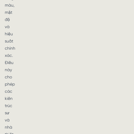
màu,
mật
độ
và
hiệu
suất
chính
xác.
Điều
này
cho
phép
các
kiến
trúc
sư
và
nhà