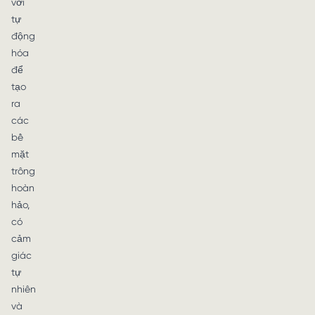
với
tự
động
hóa
để
tạo
ra
các
bề
mặt
trông
hoàn
hảo,
có
cảm
giác
tự
nhiên
và