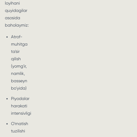
loyihani
quyidagilar
asosida
baholaymiz:
Atrof-
muhitga
ta'sir
qilish
(yomg'ir,
namlik,
basseyn
bo'yida)
Piyodalar
harakati
intensivligi
O'rnatish
tuzilishi