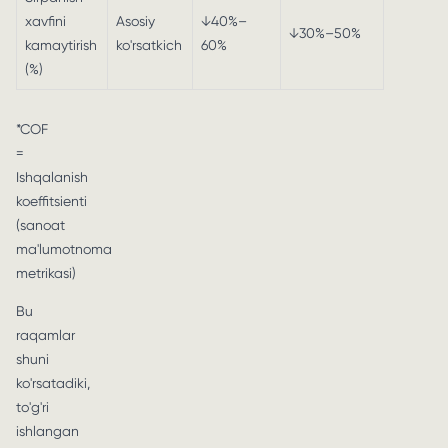
xavfini
Asosiy
↓40%–
↓30%–50%
kamaytirish
ko'rsatkich
60%
(%)
*COF
=
Ishqalanish
koeffitsienti
(sanoat
ma'lumotnoma
metrikasi)
Bu
raqamlar
shuni
ko'rsatadiki,
to'g'ri
ishlangan