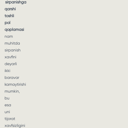
sirpanishga
qarshi
toshli
pol
qoplamasi
nam
muhitda
sirpanish
xavfini
deyarli
ikki
baravar
kamaytirishi
mumkin,
bu
esa
uni
tijorat
xavfsizligini