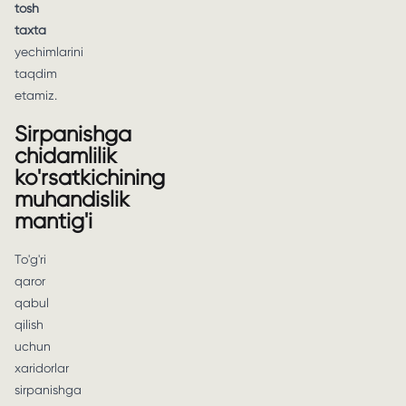
tosh
taxta
yechimlarini
taqdim
etamiz.
Sirpanishga
chidamlilik
ko'rsatkichining
muhandislik
mantig'i
To'g'ri
qaror
qabul
qilish
uchun
xaridorlar
sirpanishga