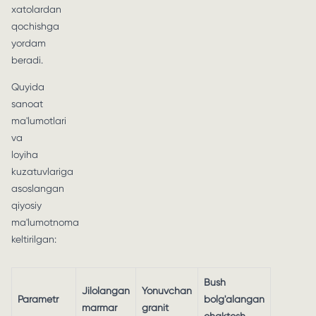
xatolardan
qochishga
yordam
beradi.
Quyida
sanoat
ma'lumotlari
va
loyiha
kuzatuvlariga
asoslangan
qiyosiy
ma'lumotnoma
keltirilgan:
Bush
Jilolangan
Yonuvchan
Parametr
bolg'alangan
marmar
granit