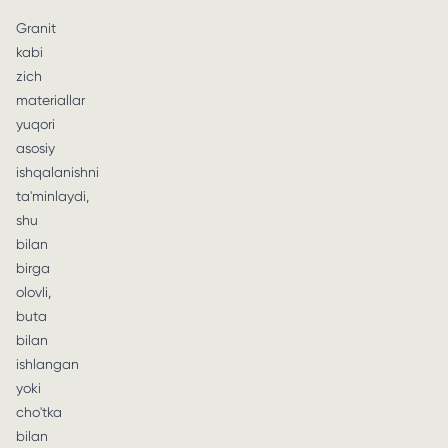
Granit
kabi
zich
materiallar
yuqori
asosiy
ishqalanishni
ta'minlaydi,
shu
bilan
birga
olovli,
buta
bilan
ishlangan
yoki
cho'tka
bilan