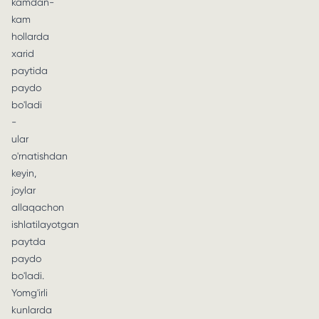
kamdan-
kam
hollarda
xarid
paytida
paydo
bo'ladi
-
ular
o'rnatishdan
keyin,
joylar
allaqachon
ishlatilayotgan
paytda
paydo
bo'ladi.
Yomg'irli
kunlarda