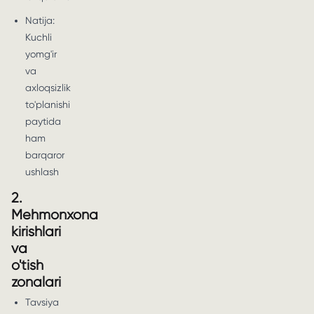
Natija:
Kuchli
yomg'ir
va
axloqsizlik
to'planishi
paytida
ham
barqaror
ushlash
2.
Mehmonxona
kirishlari
va
o'tish
zonalari
Tavsiya