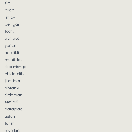
sirt
bilan
ishlov
berilgan
tosh,
ayniqsa
yuqori
namlikli
muhitda,
sirpanishga
chidamlilik
jihatidan
abraziv
sirtlardan
sezilarli
darajada
ustun
turishi
mumkin.