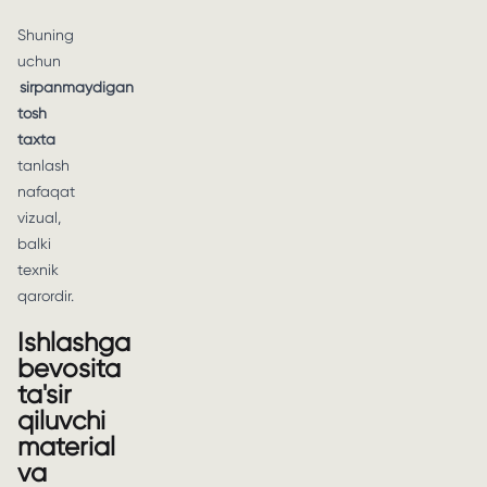
Shuning
uchun
sirpanmaydigan
tosh
taxta
tanlash
nafaqat
vizual,
balki
texnik
qarordir.
Ishlashga
bevosita
ta'sir
qiluvchi
material
va