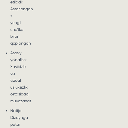
etiladi:
Astarlangan
+
yengil
cho'tka
bilan
qoplangan
Asosiy
yo'nalish:
Xavfsizlik
va
vizual
uzluksizlik
o'rtasidagi
muvozanat
Natija:
Dizaynga
putur