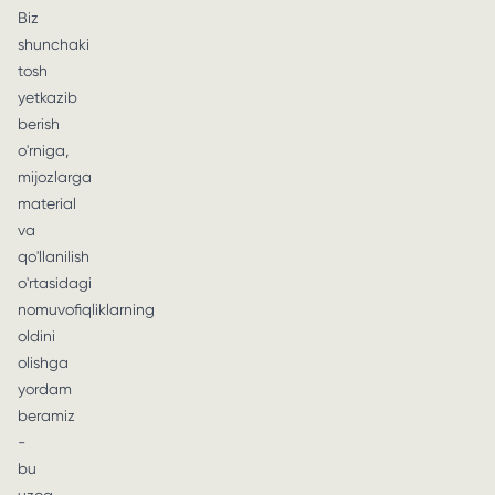
Biz
shunchaki
tosh
yetkazib
berish
o'rniga,
mijozlarga
material
va
qo'llanilish
o'rtasidagi
nomuvofiqliklarning
oldini
olishga
yordam
beramiz
-
bu