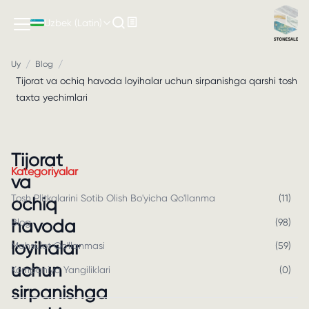
Uzbek (Latin)
/
/
Uy
Blog
Tijorat va ochiq havoda loyihalar uchun sirpanishga qarshi tosh
taxta yechimlari
Tijorat
Kategoriyalar
va
Tosh Plitkalarini Sotib Olish Bo'yicha Qo'llanma
(
11
)
ochiq
havoda
Blog
(
98
)
loyihalar
Mahsulot Qo'llanmasi
(
59
)
uchun
Kompaniya Yangiliklari
(
0
)
sirpanishga