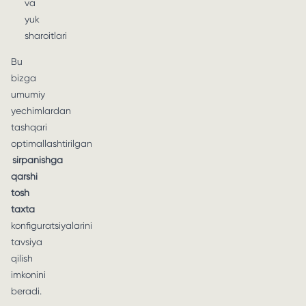
va
yuk
sharoitlari
Bu
bizga
umumiy
yechimlardan
tashqari
optimallashtirilgan
sirpanishga
qarshi
tosh
taxta
konfiguratsiyalarini
tavsiya
qilish
imkonini
beradi.