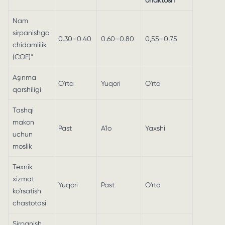
ohaktosh
Nam
sirpanishga
0.30–0.40
0.60–0.80
0,55–0,75
chidamlilik
(COF)*
Aşınma
O'rta
Yuqori
O'rta
qarshiligi
Tashqi
makon
Past
A'lo
Yaxshi
uchun
moslik
Texnik
xizmat
Yuqori
Past
O'rta
ko'rsatish
chastotasi
Sirpanish