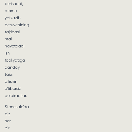
berishadi,
ammo
yetkazib
beruvchining
tajribasi
real
hayotdagi
ish
faoliyatiga
qanday
ta'sir
qilishini
e'tiborsiz
qoldiradilar.
Stonesale’da
biz
har
bir