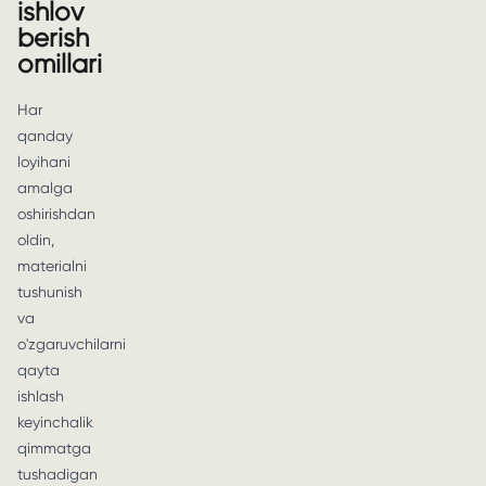
ishlov
berish
omillari
Har
qanday
loyihani
amalga
oshirishdan
oldin,
materialni
tushunish
va
o'zgaruvchilarni
qayta
ishlash
keyinchalik
qimmatga
tushadigan