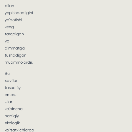
bilan
yopishqoqligini
yo'qotishi
keng
tarqalgan
va
qimmatga
tushadigan
muammolardir.
Bu
xavflar
tasodifiy
emas.
Ular
ko'pincha
haqiqiy
ekologik
ko'rsatkichlarga