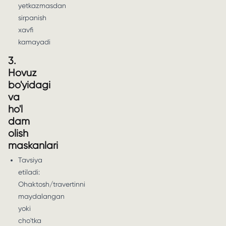
yetkazmasdan
sirpanish
xavfi
kamayadi
3.
Hovuz
bo'yidagi
va
ho'l
dam
olish
maskanlari
Tavsiya
etiladi:
Ohaktosh/travertinni
maydalangan
yoki
cho'tka