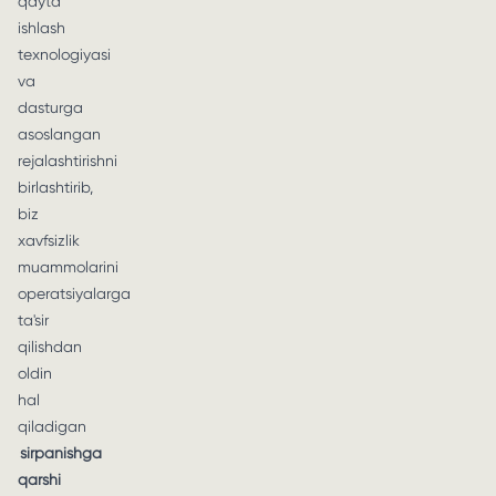
qayta
ishlash
texnologiyasi
va
dasturga
asoslangan
rejalashtirishni
birlashtirib,
biz
xavfsizlik
muammolarini
operatsiyalarga
ta'sir
qilishdan
oldin
hal
qiladigan
sirpanishga
qarshi