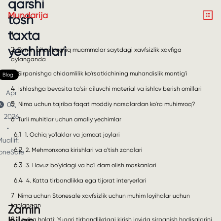
qarshi
Mundarija
tosh
taxta
1
yechimlari
2
Zamin bilan bog'liq muammolar saytdagi xavfsizlik xavfiga
aylanganda
3
Sirpanishga chidamlilik ko'rsatkichining muhandislik mantig'i
Blog
4
Ishlashga bevosita ta'sir qiluvchi material va ishlov berish omillari
Apr
5
Nima uchun tajriba faqat moddiy narsalardan ko'ra muhimroq?
02,
2026
6
Turli muhitlar uchun amaliy yechimlar
•
6.1
1. Ochiq yo'laklar va jamoat joylari
uallif:
6.2
2. Mehmonxona kirishlari va o'tish zonalari
oneSale
6.3
3. Hovuz bo'yidagi va ho'l dam olish maskanlari
6.4
4. Katta tirbandlikka ega tijorat interyerlari
7
Nima uchun Stonesale xavfsizlik uchun muhim loyihalar uchun
tanlangan
Zamin
8
Loyiha holati: Yuqori tirbandlikdagi kirish joyida sirpanish hodisalarini