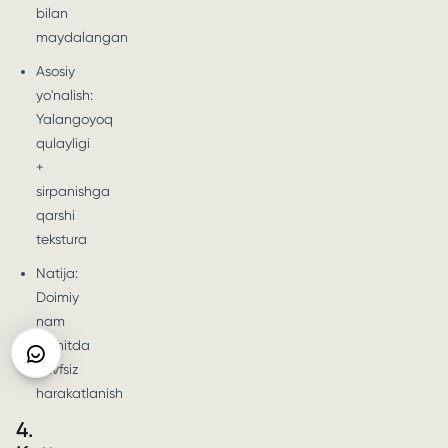
bilan
maydalangan
Asosiy
yo'nalish:
Yalangoyoq
qulayligi
+
sirpanishga
qarshi
tekstura
Natija:
Doimiy
nam
muhitda
xavfsiz
harakatlanish
4.