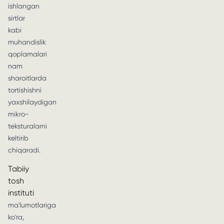
ishlangan
sirtlar
kabi
muhandislik
qoplamalari
nam
sharoitlarda
tortishishni
yaxshilaydigan
mikro-
teksturalarni
keltirib
chiqaradi.
Tabiiy
tosh
instituti
ma'lumotlariga
ko'ra,