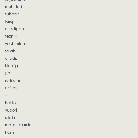
muhitlari
tubdan
farq
qiladigan
texnik
yechimlarni
talab
qiladi.
Noto'g'ri
sirt
ishlovini
qo'llash
-
hatto
yuqori
sifatli
materiallarda
ham