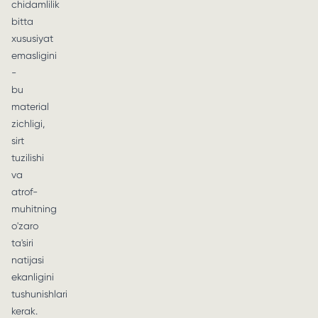
chidamlilik
bitta
xususiyat
emasligini
-
bu
material
zichligi,
sirt
tuzilishi
va
atrof-
muhitning
o'zaro
ta'siri
natijasi
ekanligini
tushunishlari
kerak.