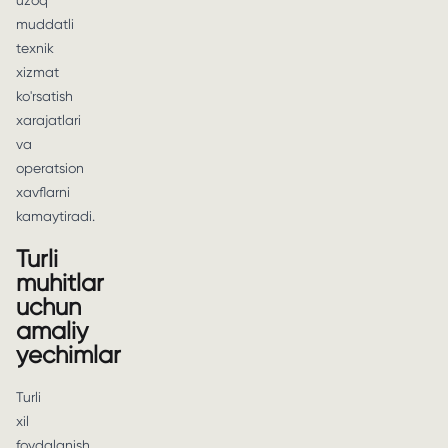
uzoq
muddatli
texnik
xizmat
ko'rsatish
xarajatlari
va
operatsion
xavflarni
kamaytiradi.
Turli
muhitlar
uchun
amaliy
yechimlar
Turli
xil
foydalanish