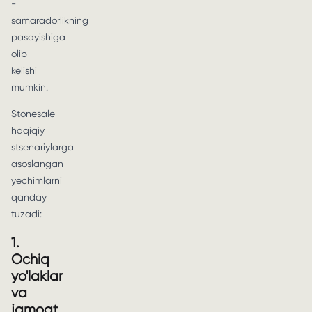
-
samaradorlikning
pasayishiga
olib
kelishi
mumkin.
Stonesale
haqiqiy
stsenariylarga
asoslangan
yechimlarni
qanday
tuzadi:
1.
Ochiq
yo'laklar
va
jamoat