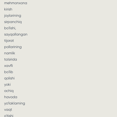
mehmonxona
kirish
joylarining
sirpanchiq
bo'lishi,
sayqallangan
tijorat
pollarining
namlik
ta'sirida
xavfli
bo'lib
qolishi
yoki
ochiq
havoda
yo'laklarning
vaqt
o'tishi