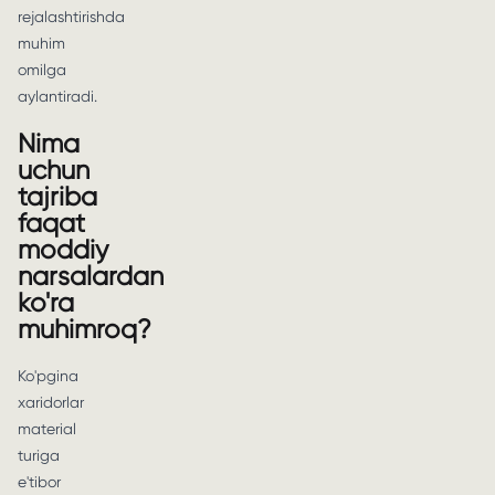
rejalashtirishda
muhim
omilga
aylantiradi.
Nima
uchun
tajriba
faqat
moddiy
narsalardan
ko'ra
muhimroq?
Ko'pgina
xaridorlar
material
turiga
e'tibor