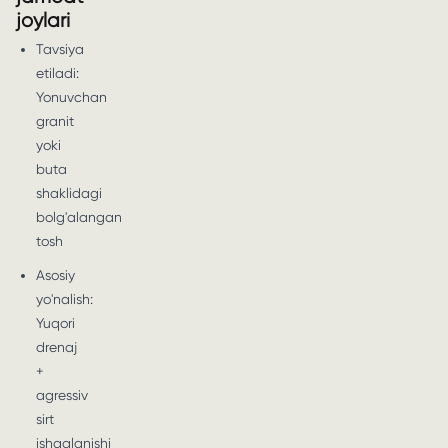
joylari
Tavsiya
etiladi:
Yonuvchan
granit
yoki
buta
shaklidagi
bolg'alangan
tosh
Asosiy
yo'nalish:
Yuqori
drenaj
+
agressiv
sirt
ishqalanishi