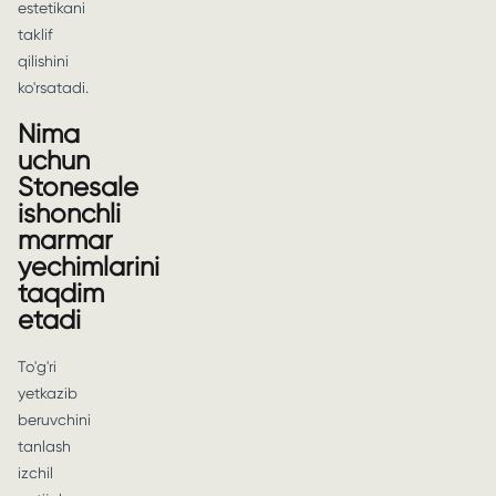
estetikani
taklif
qilishini
ko'rsatadi.
Nima
uchun
Stonesale
ishonchli
marmar
yechimlarini
taqdim
etadi
To'g'ri
yetkazib
beruvchini
tanlash
izchil