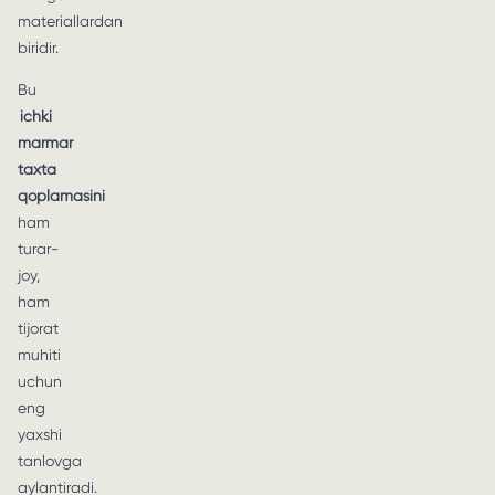
materiallardan
biridir.
Bu
ichki
marmar
taxta
qoplamasini
ham
turar-
joy,
ham
tijorat
muhiti
uchun
eng
yaxshi
tanlovga
aylantiradi.