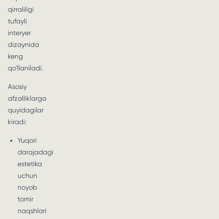
qirraliligi
tufayli
interyer
dizaynida
keng
qo'llaniladi.
Asosiy
afzalliklarga
quyidagilar
kiradi:
Yuqori
darajadagi
estetika
uchun
noyob
tomir
naqshlari