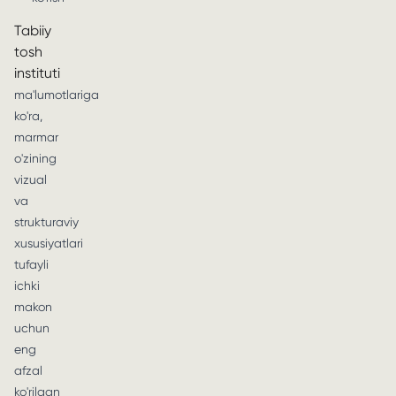
Tabiiy
tosh
instituti
ma'lumotlariga
ko'ra,
marmar
o'zining
vizual
va
strukturaviy
xususiyatlari
tufayli
ichki
makon
uchun
eng
afzal
ko'rilgan