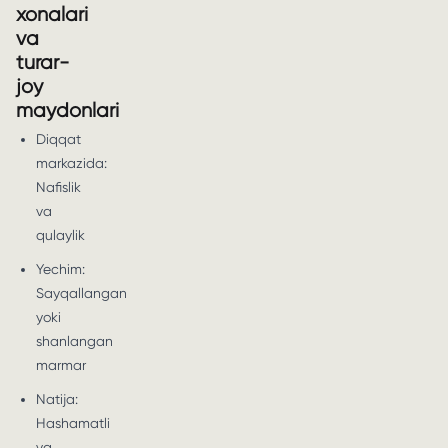
xonalari
va
turar-
joy
maydonlari
Diqqat
markazida:
Nafislik
va
qulaylik
Yechim:
Sayqallangan
yoki
shanlangan
marmar
Natija:
Hashamatli
va