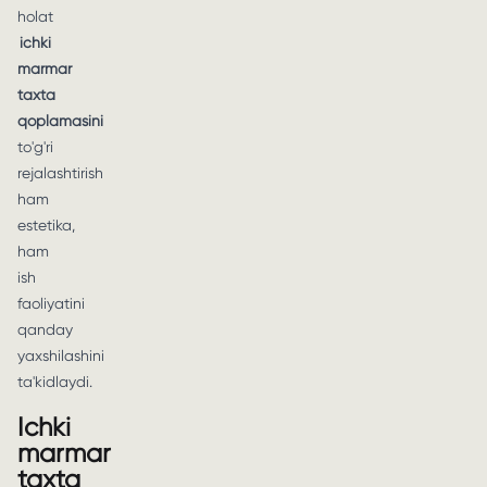
holat
ichki
marmar
taxta
qoplamasini
to'g'ri
rejalashtirish
ham
estetika,
ham
ish
faoliyatini
qanday
yaxshilashini
ta'kidlaydi.
Ichki
marmar
taxta