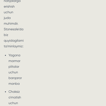
natijalarga
erishish
uchun
juda
muhimdir.
Stonesale'da
biz
quyidagilarni
ta'minlaymiz:
Yagona
marmar
plitalar
uchun
barqaror
manba
Choksiz
o'rnatish
uchun