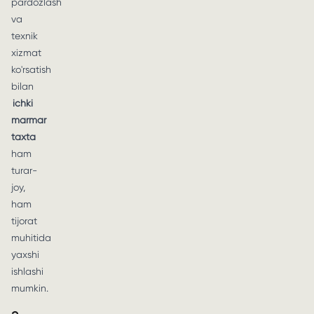
pardozlash
va
texnik
xizmat
ko'rsatish
bilan
ichki
marmar
taxta
ham
turar-
joy,
ham
tijorat
muhitida
yaxshi
ishlashi
mumkin.