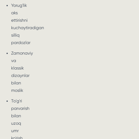
Yorug'lik
aks
ettirishni
kuchaytiradigan
silliq
pardozlar
Zamonaviy
va
klassik
dizaynlar
bilan
moslik
To'g'ri
parvarish
bilan
uzoq
umr
ko'rish