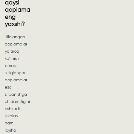
qaysi
qoplama
eng
yaxshi?
Jilolangan
qoplamalar
yaltiroq
ko'rinish
beradi,
silliqlangan
qoplamalar
esa
sirpanishga
chidamliligini
oshiradi.
Ikkalasi
ham
loyiha