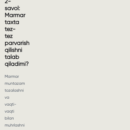
2-
savol:
Marmar
taxta
tez-
tez
parvarish
qilishni
talab
qiladimi?
Marmar
muntazam
tozalashni
va
vaqti-
vaqti
bilan
muhrlashni