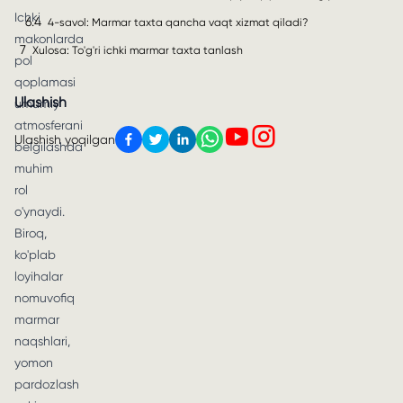
Ichki
6.4
4-savol: Marmar taxta qancha vaqt xizmat qiladi?
makonlarda
7
Xulosa: To'g'ri ichki marmar taxta tanlash
pol
qoplamasi
Ulashish
umumiy
atmosferani
Ulashish yoqilgan
belgilashda
muhim
rol
o'ynaydi.
Biroq,
ko'plab
loyihalar
nomuvofiq
marmar
naqshlari,
yomon
pardozlash