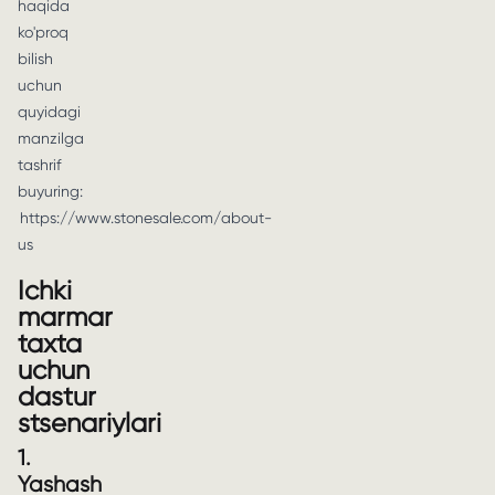
haqida
ko'proq
bilish
uchun
quyidagi
manzilga
tashrif
buyuring:
https://www.stonesale.com/about-
us
Ichki
marmar
taxta
uchun
dastur
stsenariylari
1.
Yashash