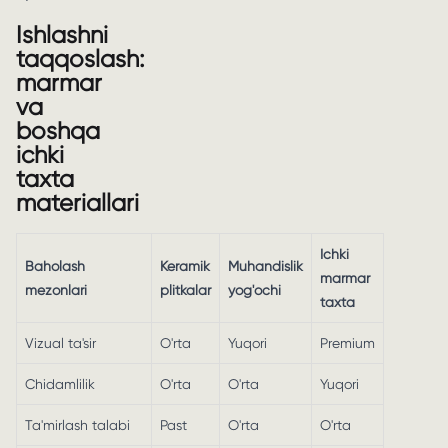
Ishlashni
taqqoslash:
marmar
va
boshqa
ichki
taxta
materiallari
Ichki
Baholash
Keramik
Muhandislik
marmar
mezonlari
plitkalar
yog'ochi
taxta
Vizual ta'sir
O'rta
Yuqori
Premium
Chidamlilik
O'rta
O'rta
Yuqori
Ta'mirlash talabi
Past
O'rta
O'rta