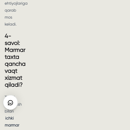
ehtiyojlariga
qarab
mos
keladi.
4-
savol:
Marmar
taxta
qancha
vaqt
xizmat
qiladi?
To'g'ri
parvarish
bilan
ichki
marmar