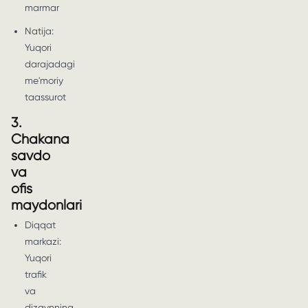
marmar
Natija:
Yuqori
darajadagi
me'moriy
taassurot
3.
Chakana
savdo
va
ofis
maydonlari
Diqqat
markazi:
Yuqori
trafik
va
dizaynning