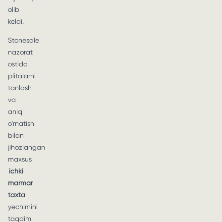
olib
keldi.
Stonesale
nazorat
ostida
plitalarni
tanlash
va
aniq
o'rnatish
bilan
jihozlangan
maxsus
ichki
marmar
taxta
yechimini
taqdim