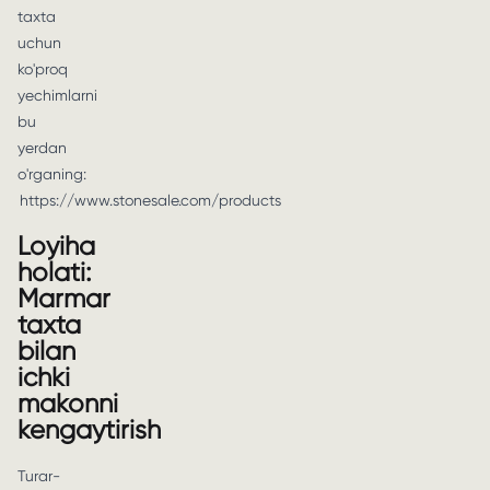
taxta
uchun
ko'proq
yechimlarni
bu
yerdan
o'rganing:
https://www.stonesale.com/products
Loyiha
holati:
Marmar
taxta
bilan
ichki
makonni
kengaytirish
Turar-