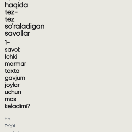
haqida
tez-
tez
so'raladigan
savollar
1-
savol:
Ichki
marmar
taxta
gavjum
joylar
uchun
mos
keladimi?
Ha.
To'g'ri