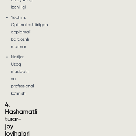
izchilligi
Yechim:
Optimallashtirilgan
qoplamali
bardoshli
marmar
Natija:
Uzoq
muddatli
va
professional
ko'rinish
4.
Hashamatli
turar-
joy
loyihalari