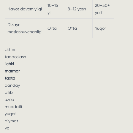
10–15
20–50+
Hayot davomiyligi
8–12 yosh
yil
yosh
Dizayn
O'rta
O'rta
Yuqori
moslashuvchanligi
Ushbu
taqqoslash
ichki
marmar
taxta
qanday
qilib
uzoq
muddatli
yuqori
qiymat
va