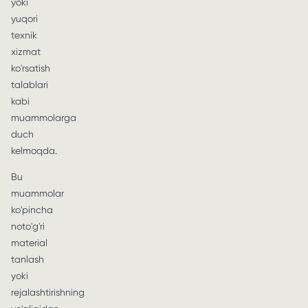
yoki
yuqori
texnik
xizmat
ko'rsatish
talablari
kabi
muammolarga
duch
kelmoqda.
Bu
muammolar
ko'pincha
noto'g'ri
material
tanlash
yoki
rejalashtirishning