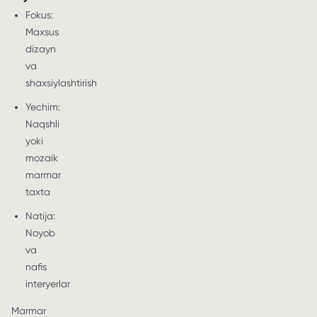
Fokus:
Maxsus
dizayn
va
shaxsiylashtirish
Yechim:
Naqshli
yoki
mozaik
marmar
taxta
Natija:
Noyob
va
nafis
interyerlar
Marmar