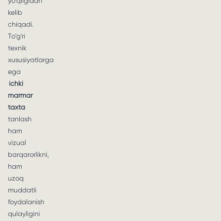
yo'qligidan
kelib
chiqadi.
To'g'ri
texnik
xususiyatlarga
ega
ichki
marmar
taxta
tanlash
ham
vizual
barqarorlikni,
ham
uzoq
muddatli
foydalanish
qulayligini