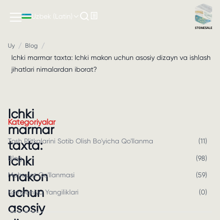
Uzbek (Latin)
/
/
Uy
Blog
Ichki marmar taxta: Ichki makon uchun asosiy dizayn va ishlash
jihatlari nimalardan iborat?
Ichki
Kategoriyalar
marmar
Tosh Plitkalarini Sotib Olish Bo'yicha Qo'llanma
(
11
)
taxta:
Ichki
Blog
(
98
)
makon
Mahsulot Qo'llanmasi
(
59
)
uchun
Kompaniya Yangiliklari
(
0
)
asosiy