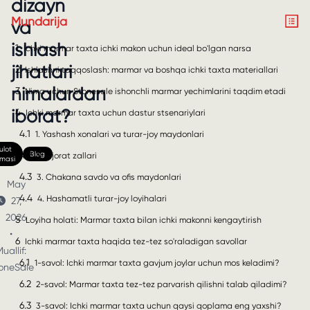
dizayn
Mundarija
va
ishlash
1
Ichki marmar taxta ichki makon uchun ideal bo'lgan narsa
jihatlari
2
Ishlashni taqqoslash: marmar va boshqa ichki taxta materiallari
nimalardan
3
Nima uchun Stonesale ishonchli marmar yechimlarini taqdim etadi
iborat?
4
Ichki marmar taxta uchun dastur stsenariylari
4.1
1. Yashash xonalari va turar-joy maydonlari
lot
4.2
Blog
2. Tijorat zallari
nmasi
4.3
3. Chakana savdo va ofis maydonlari
May
4.4
4. Hashamatli turar-joy loyihalari
27,
2026
5
Loyiha holati: Marmar taxta bilan ichki makonni kengaytirish
•
6
Ichki marmar taxta haqida tez-tez so'raladigan savollar
uallif:
6.1
1-savol: Ichki marmar taxta gavjum joylar uchun mos keladimi?
oneSale
6.2
2-savol: Marmar taxta tez-tez parvarish qilishni talab qiladimi?
6.3
3-savol: Ichki marmar taxta uchun qaysi qoplama eng yaxshi?