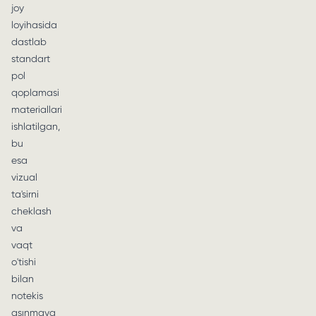
joy
loyihasida
dastlab
standart
pol
qoplamasi
materiallari
ishlatilgan,
bu
esa
vizual
ta'sirni
cheklash
va
vaqt
o'tishi
bilan
notekis
aşınmaya