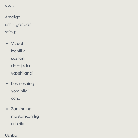
etdi.
Amalga
oshirilgandan
so'ng:
Vizual
izchillik
sezilarli
darajada
yaxshilandi
Kosmosning
yorqinligi
oshdi
Zaminning
mustahkamligi
oshirildi
Ushbu