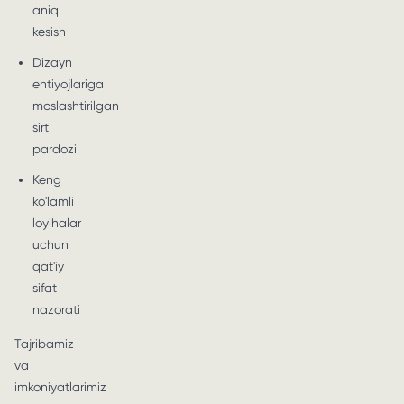
aniq
kesish
Dizayn
ehtiyojlariga
moslashtirilgan
sirt
pardozi
Keng
ko'lamli
loyihalar
uchun
qat'iy
sifat
nazorati
Tajribamiz
va
imkoniyatlarimiz