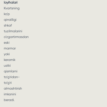
loyihalari
Kvartsning
ko'p
qirraliligi
shkaf
tuzilmalarini
o'zgartirmasdan
eski
marmar
yoki
keramik
ustki
qismlarni
to'g'ridan-
to'g'ri
almashtirish
imkonini
beradi.