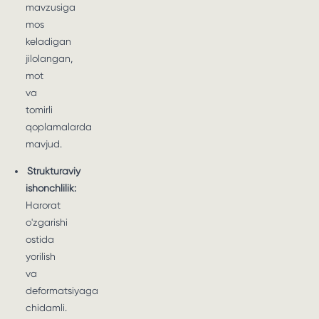
mavzusiga
mos
keladigan
jilolangan,
mot
va
tomirli
qoplamalarda
mavjud.
Strukturaviy
ishonchlilik:
Harorat
o'zgarishi
ostida
yorilish
va
deformatsiyaga
chidamli.