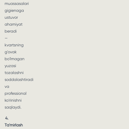
muassasalari
gigienaga
ustuvor
ahamiyat
beradi
—
kvartsning
g'ovak
bo'lmagan
yuzasi
tozalashni
soddalashtiradi
va
professional
ko'rinishni
saqlaydi.
4.
Ta'mirlash