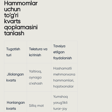
Hammomlar
uchun
to'g'ri
kvarts
qoplamasini
tanlash
Tavsiya
Tugatish
Tekstura va
etilgan
turi
ko'rinish
foydalanish
Hashamatli
Yaltiroq,
Jilolangan
mehmonxona
oynaga
kvarts
hammomlari,
o'xshash
hojatxonalar
Yumshoq
Honlangan
yorug'likli
Silliq mat
kvarts
turar-joy