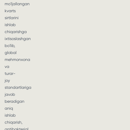
mo'ljallangan
kvarts
sirtlarini
ishlab
chiqarishga
ixtisoslashgan
bo'lib,
global
mehmonxona
va
turar-
joy
standartlariga
javob
beradigan
aniq
ishlab
chiqarish,
antibakterial