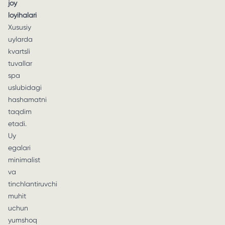
joy
loyihalari
Xususiy
uylarda
kvartsli
tuvallar
spa
uslubidagi
hashamatni
taqdim
etadi.
Uy
egalari
minimalist
va
tinchlantiruvchi
muhit
uchun
yumshoq