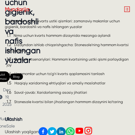
uchun
Mundarija
gigienik,
bardoshli
1
Hammom uchun kvarts ustki qismlari: zamonaviy makonlar uchun
gigienik, bardoshli va nafis ishlangan yuzalar
va
1.1
Nima uchun kvarts hammom dizaynida mezonga aylandi
nafis
1.2
Dizayndan ishlab chiqarishgacha: Stonesale'ning hammom kvartsi
ishlangan
ish jarayoni
yuzalar
1.3
Qo'llash stsenariylari: Hammom kvartsining ustki qismi porlaydigan
joy
1.4
Hammomlar uchun to'g'ri kvarts qoplamasini tanlash
lot
Blog
nmasi
1.5
Haqiqiy xaridorning ehtiyojlari va amaliy maslahatlar
Dec
1.6
Savol-javob: Xaridorlarning asosiy jihatlari
19,
1.7
Stonesale kvartsi bilan jihozlangan hammom dizaynini ko'taring
2025
•
uallif:
Ulashish
oneSale
Ulashish yoqilgan