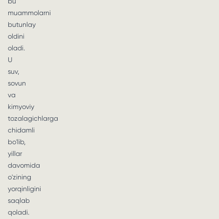
bu
muammolarni
butunlay
oldini
oladi.
U
suv,
sovun
va
kimyoviy
tozalagichlarga
chidamli
bo'lib,
yillar
davomida
o'zining
yorqinligini
saqlab
qoladi.