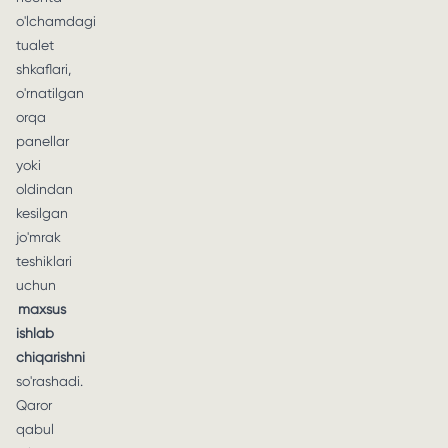
o'lchamdagi
tualet
shkaflari,
o'rnatilgan
orqa
panellar
yoki
oldindan
kesilgan
jo'mrak
teshiklari
uchun
maxsus
ishlab
chiqarishni
so'rashadi.
Qaror
qabul