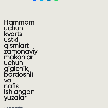
Hammom
uchun
kvarts
ustki
qismlari:
zamonaviy
makonlar
uchun
gigienik,
bardoshli
va
nafis
ishlangan
yuzalar
Hammomlar