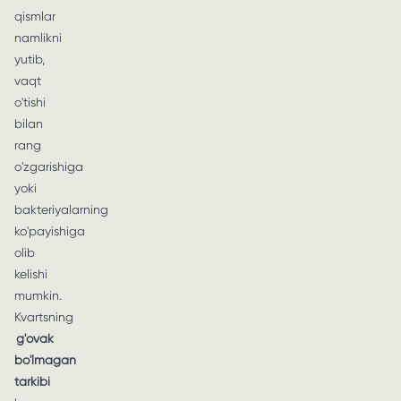
qismlar
namlikni
yutib,
vaqt
o'tishi
bilan
rang
o'zgarishiga
yoki
bakteriyalarning
ko'payishiga
olib
kelishi
mumkin.
Kvartsning
g'ovak
bo'lmagan
tarkibi