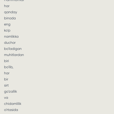
har
qanday
binoda
eng
ko'p
namlikka
duchor
bo'ladigan
muhitlardan
biri
bo'lib,
har
bir
sirt
go'zallik
va
chidamlilik
o'rtasida