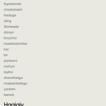
foydalanish
chastotasini
hisobga
oling.
Stonesale
dizayn
bo'yicha
maslahatchilari
har
bir
pardozni
ma'lum
loyiha
sharoitlariga
moslashtirishga
yordam
beradi.
Haqiqiy