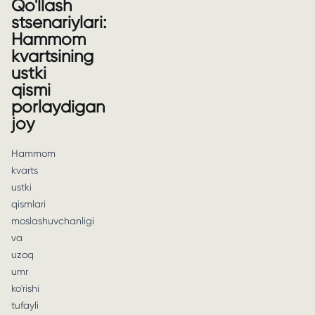
Qo'llash
stsenariylari:
Hammom
kvartsining
ustki
qismi
porlaydigan
joy
Hammom
kvarts
ustki
qismlari
moslashuvchanligi
va
uzoq
umr
ko'rishi
tufayli