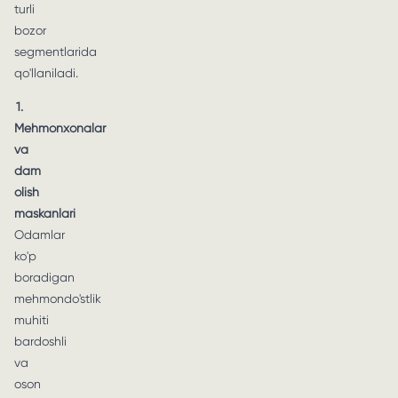
turli
bozor
segmentlarida
qo'llaniladi.
1.
Mehmonxonalar
va
dam
olish
maskanlari
Odamlar
ko'p
boradigan
mehmondo'stlik
muhiti
bardoshli
va
oson