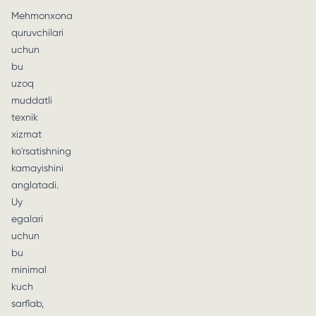
Mehmonxona
quruvchilari
uchun
bu
uzoq
muddatli
texnik
xizmat
ko'rsatishning
kamayishini
anglatadi.
Uy
egalari
uchun
bu
minimal
kuch
sarflab,