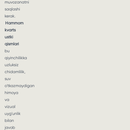
muvozanatni
saqlashi
kerak.
Hammom
kvarts
ustki
qismlari
bu
qiyinchilikka
uzluksiz
chidamlilik,
suv
o'tkazmaydigan
himoya
va
vizual
uyg'unlik
bilan
javob