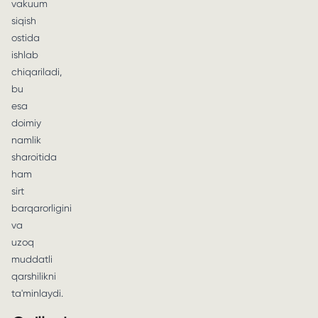
vakuum
siqish
ostida
ishlab
chiqariladi,
bu
esa
doimiy
namlik
sharoitida
ham
sirt
barqarorligini
va
uzoq
muddatli
qarshilikni
ta'minlaydi.