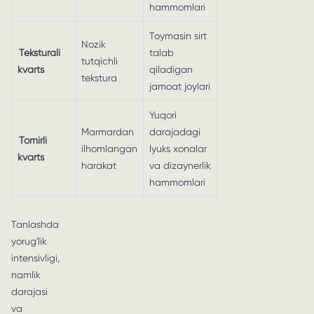
hammomlari
Toymasin sirt
Nozik
Teksturali
talab
tutqichli
kvarts
qiladigan
tekstura
jamoat joylari
Yuqori
Marmardan
darajadagi
Tomirli
ilhomlangan
lyuks xonalar
kvarts
harakat
va dizaynerlik
hammomlari
Tanlashda
yorug'lik
intensivligi,
namlik
darajasi
va