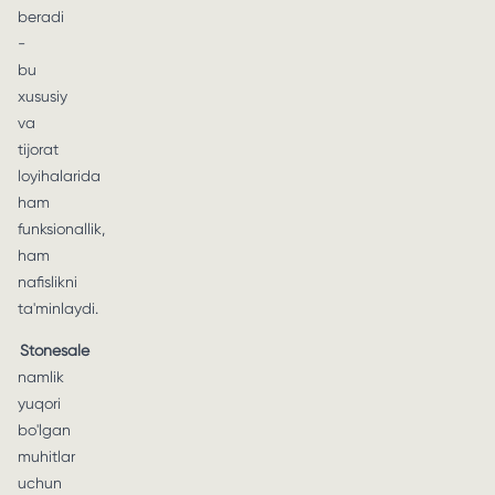
beradi
-
bu
xususiy
va
tijorat
loyihalarida
ham
funksionallik,
ham
nafislikni
ta'minlaydi.
Stonesale
namlik
yuqori
bo'lgan
muhitlar
uchun