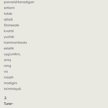
parvarishlanadigan
sirtlarni
talab
qiladi.
Stonesale
kvartsi
yuzlab
hammomlarda
estetik
uyg'unlikni,
aniq
rang
va
naqsh
mosligini
ta'minlaydi.
2.
Turar-