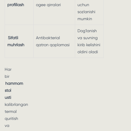
profillash
ogee qirralari
uchun
sozlanishi
mumkin
Dog'lanish
Sifatli
Antibakterial
va suvning
muhrlash
qatron qoplamasi
kirib kelishini
oldini oladi
Har
bir
hammom
stol
usti
kalibrlangan
termal
quritish
va