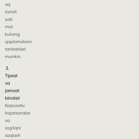
oq
tomirli
yoki
mot
kulrang
qoplamalarni
tanlashlari
mumkin.
3.
Tijorat
va
jamoat
binolari
Korporativ
hojatxonalar
va
sog'liqni
saqlash