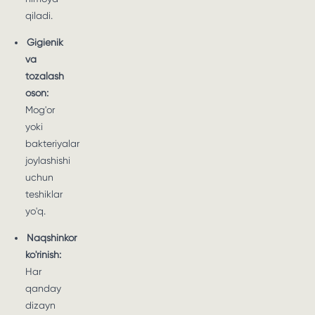
qiladi.
Gigienik
va
tozalash
oson:
Mog'or
yoki
bakteriyalar
joylashishi
uchun
teshiklar
yo'q.
Naqshinkor
ko'rinish:
Har
qanday
dizayn