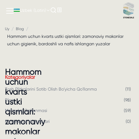
Uzbek (Latin)
/
/
Uy
Blog
Hammom uchun kvarts ustki qismlari: zamonaviy makonlar
uchun gigienik, bardoshli va nafis ishlangan yuzalar
Hammom
Kategoriyalar
uchun
Tosh Plitkalarini Sotib Olish Bo'yicha Qo'llanma
(
11
)
kvarts
ustki
Blog
(
98
)
qismlari:
Mahsulot Qo'llanmasi
(
59
)
zamonaviy
Kompaniya Yangiliklari
(
0
)
makonlar