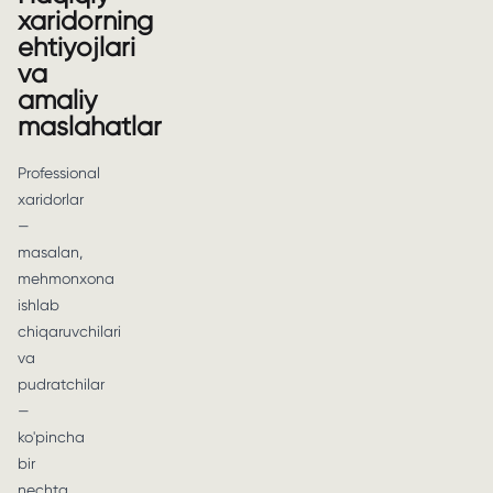
xaridorning
ehtiyojlari
va
amaliy
maslahatlar
Professional
xaridorlar
—
masalan,
mehmonxona
ishlab
chiqaruvchilari
va
pudratchilar
—
ko'pincha
bir
nechta