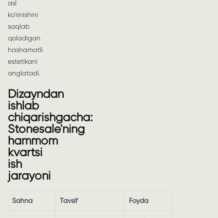
asl
ko'rinishini
saqlab
qoladigan
hashamatli
estetikani
anglatadi.
Dizayndan
ishlab
chiqarishgacha:
Stonesale'ning
hammom
kvartsi
ish
jarayoni
Sahna
Tavsif
Foyda