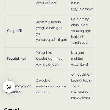
afzal ko'riladi
bilan
uyg'unlashadi
Chiplarning
Xavfsizlik uchun
oldini oladi
yengillashtirilgan
Yon profili
va uzoq umr
yoki
ko'rishni
yumaloqlashtirilgan
ta'minlaydi
Yorug'likka
Istalgan
Tugatish turi
asoslangan mat
muhitni
yoki jilolangan
yaxshilaydi
O'rnatishdan
Suv
Zavodda
keyingi texnik
o'tkazmaydigan
muhrlangan yuqori
xizmat
muhrlash
qatlam
ko'rsatishni
kamaytiradi