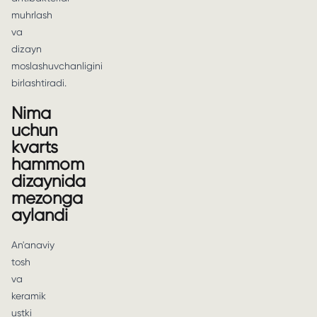
muhrlash
va
dizayn
moslashuvchanligini
birlashtiradi.
Nima
uchun
kvarts
hammom
dizaynida
mezonga
aylandi
An'anaviy
tosh
va
keramik
ustki