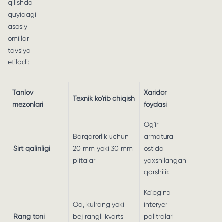
qilishda
quyidagi
asosiy
omillar
tavsiya
etiladi:
Tanlov
Xaridor
Texnik ko'rib chiqish
mezonlari
foydasi
Og'ir
Barqarorlik uchun
armatura
Sirt qalinligi
20 mm yoki 30 mm
ostida
plitalar
yaxshilangan
qarshilik
Ko'pgina
Oq, kulrang yoki
interyer
Rang toni
bej rangli kvarts
palitralari