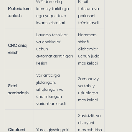
99% dan ortiq
Bir xil
Materiallarni
kremniy tarkibiga
tekstura va
tanlash
ega yuqori toza
porlashni
kvarts kristallari
ta'minlaydi
Lavabo teshiklari
Hammom
va chekkalari
shkafi
CNC aniq
uchun
o'lchamlari
kesish
avtomatlashtirilgan
uchun juda
kesish
mos keladi
Variantlarga
Zamonaviy
jilolangan,
Sirtni
va tabiiy
silliqlangan va
pardozlash
uslublarga
charmlangan
mos keladi
variantlar kiradi
Xavfsizlik va
dizaynni
Qirralarni
Yassi, qiyshiq yoki
moslashtirish