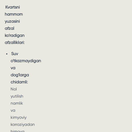
Kvartsni
hammom
yuzasini
afzal
ko'radigan
afzalliklari:
Suv
o'tkazmaydigan
va
dog'larga
chidamli:
Nol
yutilish
namlik
va
kimyoviy
korroziyadan
himoya