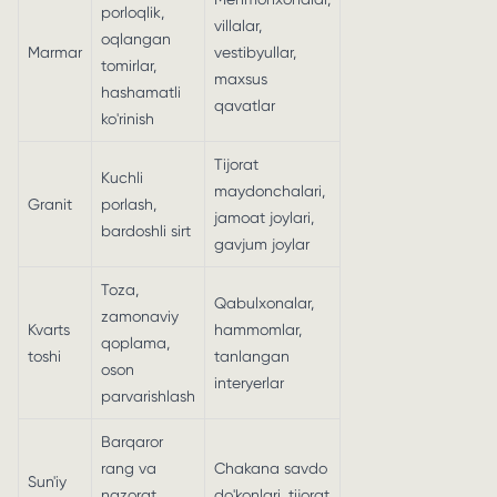
porloqlik,
villalar,
oqlangan
Marmar
vestibyullar,
tomirlar,
maxsus
hashamatli
qavatlar
ko'rinish
Tijorat
Kuchli
maydonchalari,
Granit
porlash,
jamoat joylari,
bardoshli sirt
gavjum joylar
Toza,
Qabulxonalar,
zamonaviy
Kvarts
hammomlar,
qoplama,
toshi
tanlangan
oson
interyerlar
parvarishlash
Barqaror
rang va
Chakana savdo
Sun'iy
nazorat
do'konlari, tijorat