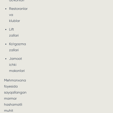
do'konlari
Restoranlar
va
klublar
Lift
zallari
Ko'rgazma
zallari
Jamoat
ichki
makonlari
Mehmonxona
foyesida
sayqallangan
marmar
hashamatli
muhit