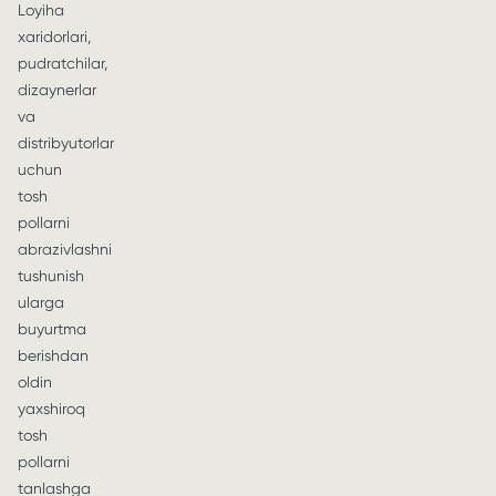
Loyiha
xaridorlari,
pudratchilar,
dizaynerlar
va
distribyutorlar
uchun
tosh
pollarni
abrazivlashni
tushunish
ularga
buyurtma
berishdan
oldin
yaxshiroq
tosh
pollarni
tanlashga