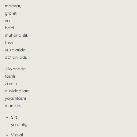
marmar,
granit
va
ba'zi
muhandislik
tosh
yuzalarida
qo'llaniladi.
Jilolangan
toshli
zamin
quyidagilarni
yaxshilashi
mumkin:
Sirt
yorqinligi
Vizual