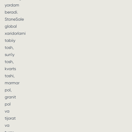
yordam
beradi.
StoneSale
global
xaridorlarni
tabiiy
tosh,
sun'iy
tosh,
kvarts
toshi,
marmar
pol,
granit
pol
va
tijorat
va