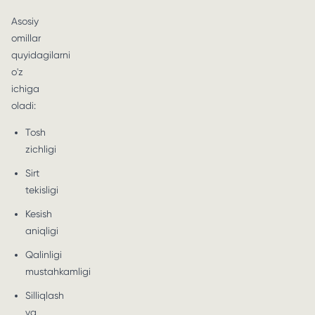
Asosiy
omillar
quyidagilarni
o'z
ichiga
oladi:
Tosh
zichligi
Sirt
tekisligi
Kesish
aniqligi
Qalinligi
mustahkamligi
Silliqlash
va