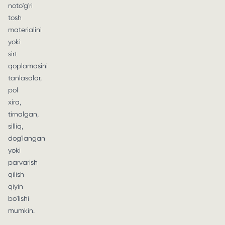
noto'g'ri
tosh
materialini
yoki
sirt
qoplamasini
tanlasalar,
pol
xira,
tirnalgan,
silliq,
dog'langan
yoki
parvarish
qilish
qiyin
bo'lishi
mumkin.