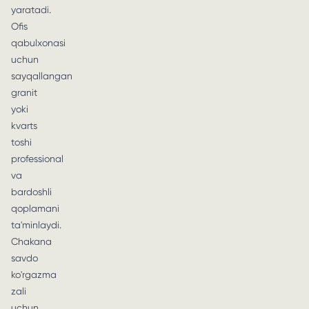
yaratadi.
Ofis
qabulxonasi
uchun
sayqallangan
granit
yoki
kvarts
toshi
professional
va
bardoshli
qoplamani
ta'minlaydi.
Chakana
savdo
ko'rgazma
zali
uchun