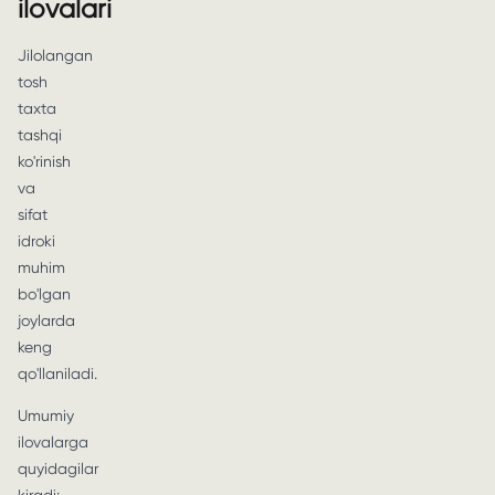
ilovalari
Jilolangan
tosh
taxta
tashqi
ko'rinish
va
sifat
idroki
muhim
bo'lgan
joylarda
keng
qo'llaniladi.
Umumiy
ilovalarga
quyidagilar