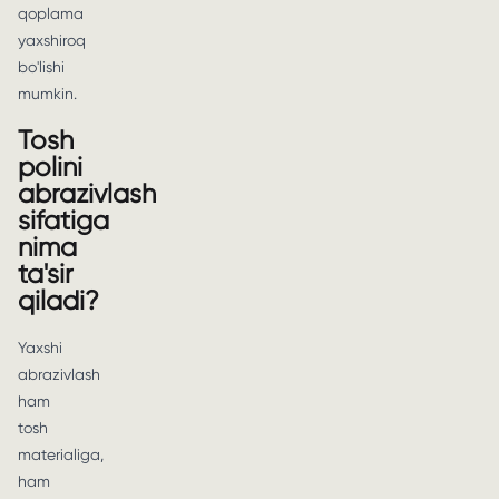
qoplama
yaxshiroq
bo'lishi
mumkin.
Tosh
polini
abrazivlash
sifatiga
nima
ta'sir
qiladi?
Yaxshi
abrazivlash
ham
tosh
materialiga,
ham