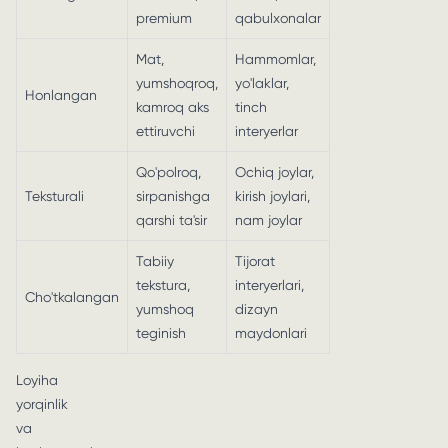
premium
qabulxonalar
Mat,
Hammomlar,
yumshoqroq,
yo'laklar,
Honlangan
kamroq aks
tinch
ettiruvchi
interyerlar
Qo'polroq,
Ochiq joylar,
Teksturali
sirpanishga
kirish joylari,
qarshi ta'sir
nam joylar
Tabiiy
Tijorat
tekstura,
interyerlari,
Cho'tkalangan
yumshoq
dizayn
teginish
maydonlari
Loyiha
yorqinlik
va