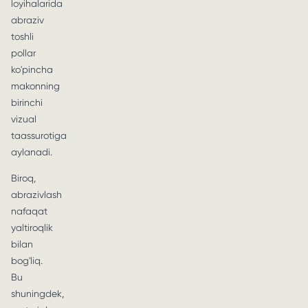
loyihalarida
abraziv
toshli
pollar
ko'pincha
makonning
birinchi
vizual
taassurotiga
aylanadi.
Biroq,
abrazivlash
nafaqat
yaltiroqlik
bilan
bog'liq.
Bu
shuningdek,