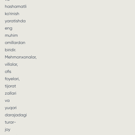
hashamatli
ko'rinish
yaratishda
eng
muhim
omillardan
biridir.
Mehmonxonalar,
villalar,
ofis
foyelari,
tijorat
zallari
va
yuqori
darajadagi
turar-
joy