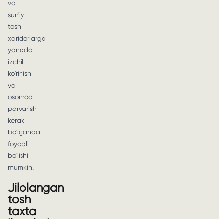
va
sun'iy
tosh
xaridorlarga
yanada
izchil
ko'rinish
va
osonroq
parvarish
kerak
bo'lganda
foydali
bo'lishi
mumkin.
Jilolangan
tosh
taxta