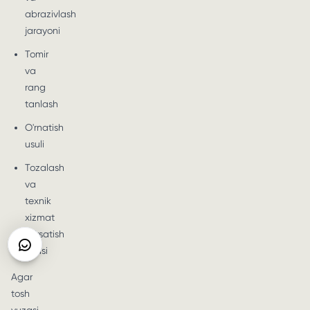
abrazivlash
jarayoni
Tomir
va
rang
tanlash
O'rnatish
usuli
Tozalash
va
texnik
xizmat
ko'rsatish
rejasi
Agar
tosh