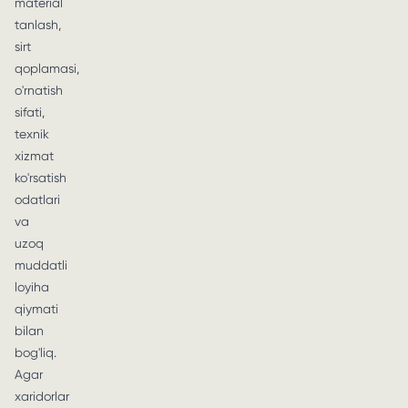
material
tanlash,
sirt
qoplamasi,
o'rnatish
sifati,
texnik
xizmat
ko'rsatish
odatlari
va
uzoq
muddatli
loyiha
qiymati
bilan
bog'liq.
Agar
xaridorlar