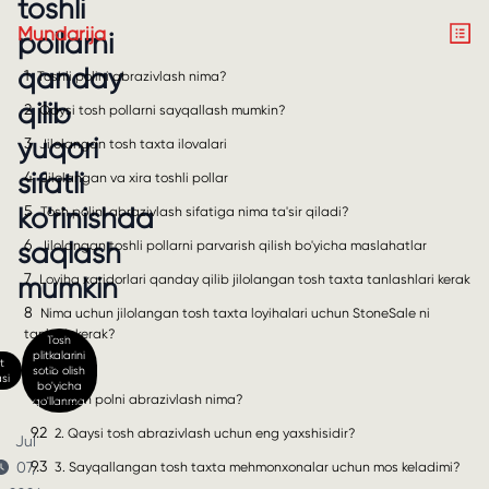
toshli
Mundarija
pollarni
qanday
1
Toshli polini abrazivlash nima?
qilib
2
Qaysi tosh pollarni sayqallash mumkin?
yuqori
3
Jilolangan tosh taxta ilovalari
sifatli
4
Jilolangan va xira toshli pollar
5
ko'rinishda
Tosh polini abrazivlash sifatiga nima ta'sir qiladi?
6
saqlash
Jilolangan toshli pollarni parvarish qilish bo'yicha maslahatlar
7
Loyiha xaridorlari qanday qilib jilolangan tosh taxta tanlashlari kerak
mumkin
8
Nima uchun jilolangan tosh taxta loyihalari uchun StoneSale ni
tanlash kerak?
Tosh
plitkalarini
t
9
TSS
sotib olish
si
bo'yicha
9.1
1. Tosh polni abrazivlash nima?
qo'llanma
9.2
2. Qaysi tosh abrazivlash uchun eng yaxshisidir?
Jul
9.3
07,
3. Sayqallangan tosh taxta mehmonxonalar uchun mos keladimi?