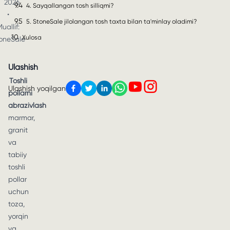
2026
9.4
4. Sayqallangan tosh silliqmi?
•
9.5
5. StoneSale jilolangan tosh taxta bilan ta'minlay oladimi?
uallif:
10
Xulosa
oneSale
Ulashish
Toshli
Ulashish yoqilgan
pollarni
abrazivlash
marmar,
granit
va
tabiiy
toshli
pollar
uchun
toza,
yorqin
va