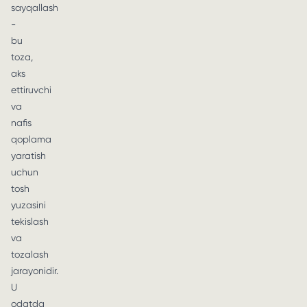
sayqallash
-
bu
toza,
aks
ettiruvchi
va
nafis
qoplama
yaratish
uchun
tosh
yuzasini
tekislash
va
tozalash
jarayonidir.
U
odatda