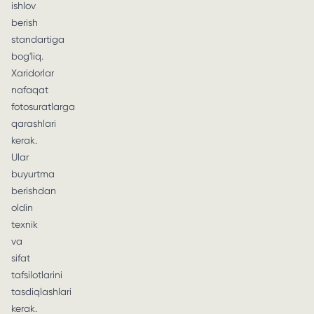
ishlov
berish
standartiga
bog'liq.
Xaridorlar
nafaqat
fotosuratlarga
qarashlari
kerak.
Ular
buyurtma
berishdan
oldin
texnik
va
sifat
tafsilotlarini
tasdiqlashlari
kerak.