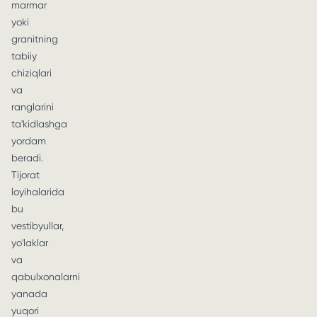
marmar
yoki
granitning
tabiiy
chiziqlari
va
ranglarini
ta'kidlashga
yordam
beradi.
Tijorat
loyihalarida
bu
vestibyullar,
yo'laklar
va
qabulxonalarni
yanada
yuqori