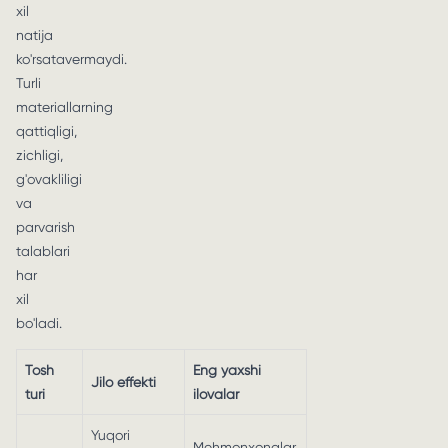
xil
natija
ko'rsatavermaydi.
Turli
materiallarning
qattiqligi,
zichligi,
g'ovakliligi
va
parvarish
talablari
har
xil
bo'ladi.
Tosh
Eng yaxshi
Jilo effekti
turi
ilovalar
Yuqori
Mehmonxonalar,