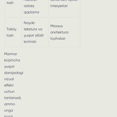
tosh
ostida
interyerlari
qoplama
Noyob
Maxsus
Tabiiy
tekstura va
arxitektura
tosh
yuqori sifatli
loyihalari
ko'rinish
Marmar
ko'pincha
yuqori
darajadagi
vizual
effekt
uchun
tanlanadi,
ammo
unga
to'g'ri