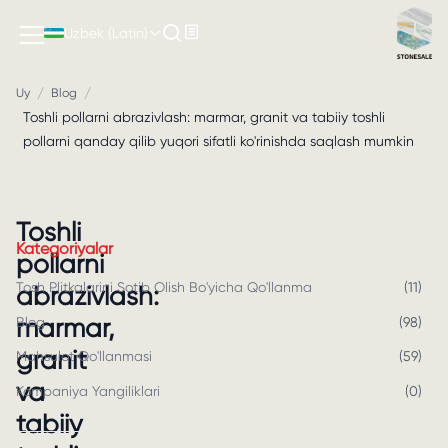
Uzbek (Latin)
/
/
Uy
Blog
Toshli pollarni abrazivlash: marmar, granit va tabiiy toshli
pollarni qanday qilib yuqori sifatli ko'rinishda saqlash mumkin
Toshli
Kategoriyalar
pollarni
Tosh Plitkalarini Sotib Olish Bo'yicha Qo'llanma
(
11
)
abrazivlash:
marmar,
Blog
(
98
)
granit
Mahsulot Qo'llanmasi
(
59
)
va
Kompaniya Yangiliklari
(
0
)
tabiiy