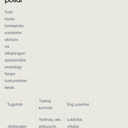
pollar
Tosh
taxta
tanlashda
xaridorlar
abraziv
va
silliqlangan
qoplamalar
orasidagi
farqni
tushunishlari
kerak.
Tashqi
Tugatish
Eng yaxshisi
ko'rinish
Yaltiroq, aks
Lobbilar,
Jilolangan
ettiruvchi,
villalar,