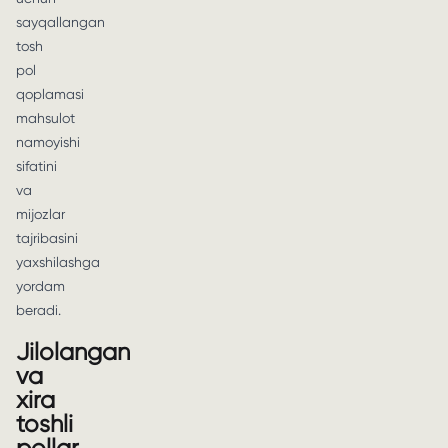
sayqallangan
tosh
pol
qoplamasi
mahsulot
namoyishi
sifatini
va
mijozlar
tajribasini
yaxshilashga
yordam
beradi.
Jilolangan
va
xira
toshli