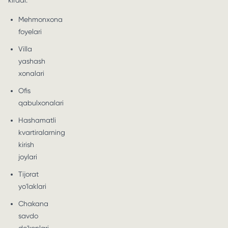
kiradi:
Mehmonxona
foyelari
Villa
yashash
xonalari
Ofis
qabulxonalari
Hashamatli
kvartiralarning
kirish
joylari
Tijorat
yo'laklari
Chakana
savdo