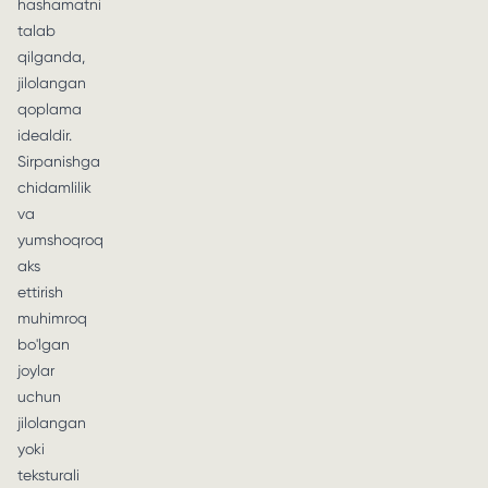
hashamatni
talab
qilganda,
jilolangan
qoplama
idealdir.
Sirpanishga
chidamlilik
va
yumshoqroq
aks
ettirish
muhimroq
bo'lgan
joylar
uchun
jilolangan
yoki
teksturali