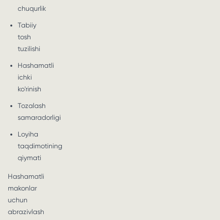
chuqurlik
Tabiiy
tosh
tuzilishi
Hashamatli
ichki
ko'rinish
Tozalash
samaradorligi
Loyiha
taqdimotining
qiymati
Hashamatli
makonlar
uchun
abrazivlash