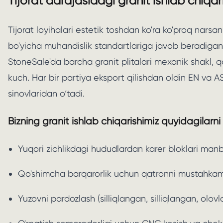
Tijorat darajasidagi granit ishlab chiqa
Tijorat loyihalari estetik toshdan ko'ra ko'proq narsani
bo'yicha muhandislik standartlariga javob beradigan
StoneSale'da barcha granit plitalari mexanik shakl, qal
kuch. Har bir partiya eksport qilishdan oldin EN va AS
sinovlaridan o‘tadi.
Bizning granit ishlab chiqarishimiz quyidagilarni 
Yuqori zichlikdagi hududlardan karer bloklari manb
Qo'shimcha barqarorlik uchun qatronni mustahkamlas
Yuzovni pardozlash (silliqlangan, silliqlangan, olo