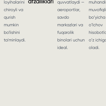
afzalliklari
loyihalarini
quvvatlaydi —
muhandis
chiroyli va
aeroportlar,
muvofiqli
qurish
savdo
boʻyicha
mumkin
markazlari va
oʻlchov
bo'lishini
fuqarolik
hisobotla
ta'minlaydi.
binolari uchun
oʻz ichig
ideal.
oladi.