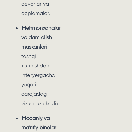
devorlar va
qoplamalar.
Mehmonxonalar
va dam olish
maskanlari
–
tashqi
ko'rinishdan
interyergacha
yuqori
darajadagi
vizual uzluksizlik.
Madaniy va
ma'rifiy binolar