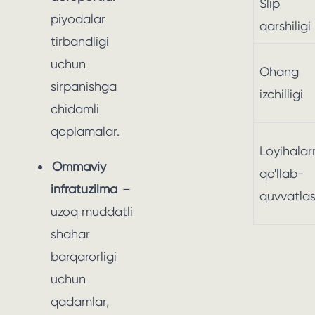
Slip
piyodalar
qarshiligi
tirbandligi
uchun
Ohang
sirpanishga
izchilligi
chidamli
qoplamalar.
Loyihalar
Ommaviy
qo'llab-
infratuzilma
–
quvvatla
uzoq muddatli
shahar
barqarorligi
uchun
qadamlar,