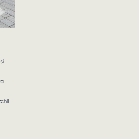
si
ra
zchil