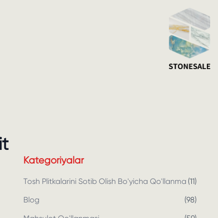
it
Kategoriyalar
Tosh Plitkalarini Sotib Olish Bo'yicha Qo'llanma
(
11
)
Blog
(
98
)