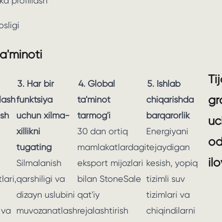
a profillash
sligi
ta'minoti
Ti
3. Har bir
4. Global
5. Ishlab
gr
tlash
funktsiya
ta'minot
chiqarishda
ish
uchun xilma-
tarmog'i
barqarorlik
uc
xillikni
30 dan ortiq
Energiyani
od
tugating
mamlakatlardagi
tejaydigan
il
Silmalanish
eksport mijozlari
kesish, yopiq
lari,
qarshiligi va
bilan StoneSale
tizimli suv
dizayn uslubini
qat'iy
tizimlari va
i va
muvozanatlash
rejalashtirish
chiqindilarni