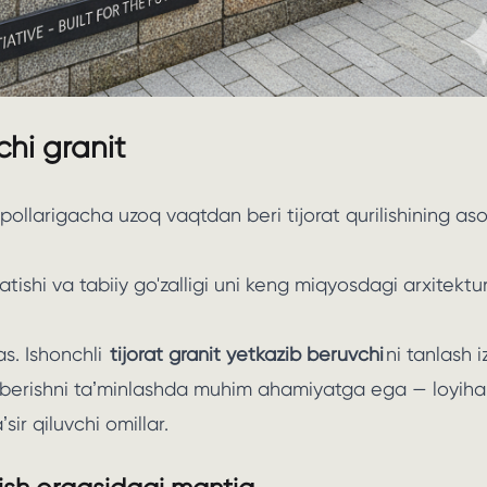
chi granit
pollarigacha uzoq vaqtdan beri tijorat qurilishining aso
tishi va tabiiy go'zalligi uni keng miqyosdagi arxitektu
s. Ishonchli
tijorat granit yetkazib beruvchi
ni tanlash i
azib berishni taʼminlashda muhim ahamiyatga ega — loyiha
ir qiluvchi omillar.