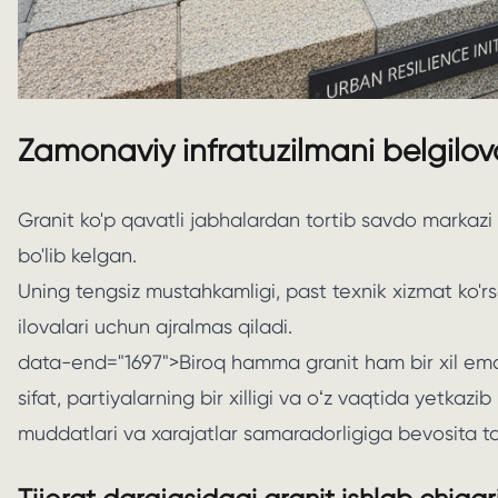
Zamonaviy infratuzilmani belgilov
Granit ko'p qavatli jabhalardan tortib savdo markazi 
bo'lib kelgan.
Uning tengsiz mustahkamligi, past texnik xizmat ko'rsa
ilovalari uchun ajralmas qiladi.
data-end="1697">Biroq hamma granit ham bir xil ema
sifat, partiyalarning bir xilligi va oʻz vaqtida yetk
muddatlari va xarajatlar samaradorligiga bevosita taʼs