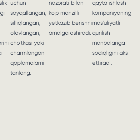
lik
uchun
nazorati bilan
qayta ishlash
gi
sayqallangan,
ko'p manzilli
kompaniyaning
silliqlangan,
yetkazib berishni
mas'uliyatli
olovlangan,
amalga oshiradi.
qurilish
rini
cho'tkasi yoki
manbalariga
a
charmlangan
sodiqligini aks
qoplamalarni
ettiradi.
tanlang.