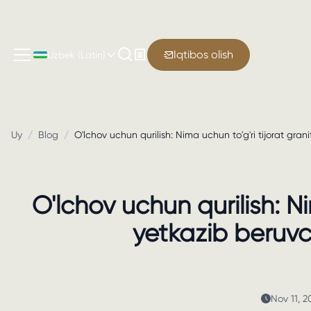
Iqtibos olish
Uzbek (Latin)
Uy
/
Blog
/
O'lchov uchun qurilish: Nima uchun to'g'ri tijorat gra
O'lchov uchun qurilish: Ni
yetkazib beruvc
Nov 11, 2