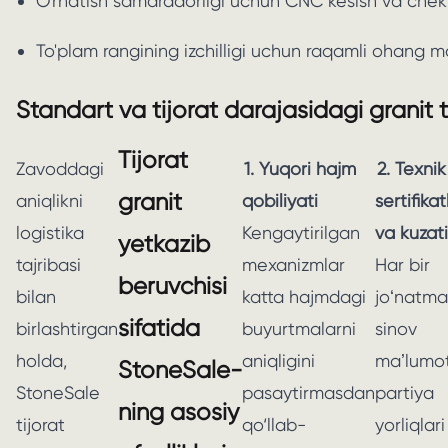
O'rnatish samaradorligi uchun CNC kesish va chekk
To'plam rangining izchilligi uchun raqamli ohang mo
Standart va tijorat darajasidagi granit 
Tijorat
Zavoddagi
1. Yuqori hajm
2. Texnik
granit
aniqlikni
qobiliyati
sertifika
logistika
Kengaytirilgan
va kuzat
yetkazib
tajribasi
mexanizmlar
Har bir
beruvchisi
bilan
katta hajmdagi
joʻnatma
sifatida
birlashtirgan
buyurtmalarni
sinov
holda,
aniqligini
maʼlumot
StoneSale-
StoneSale
pasaytirmasdan
partiya
ning asosiy
tijorat
qo‘llab-
yorliqlar