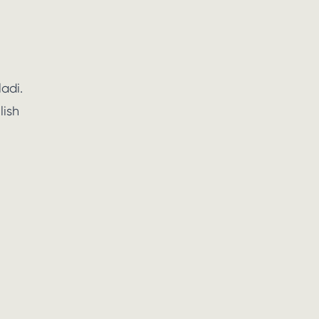
i
ladi.
lish