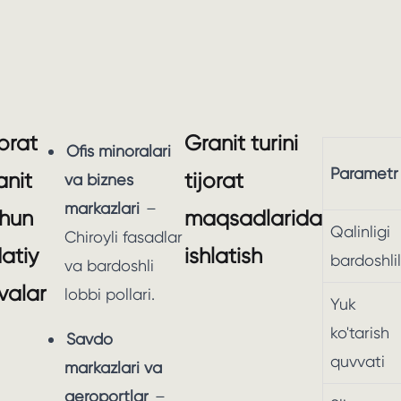
jorat
Granit turini
Ofis minoralari
Parametr
anit
tijorat
va biznes
markazlari
–
hun
maqsadlarida
Qalinligi
Chiroyli fasadlar
atiy
ishlatish
bardoshlil
va bardoshli
ovalar
lobbi pollari.
Yuk
ko'tarish
Savdo
quvvati
markazlari va
aeroportlar
–