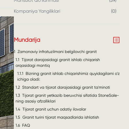
Mahsulot Qo'llanmasi
(
59
)
Kompaniya Yangiliklari
(
0
)
Mundarija
1
Zamonaviy infratuzilmani belgilovchi granit
1.1
Tijorat darajasidagi granit ishlab chiqarish
orqasidagi mantiq
1.1.1
Bizning granit ishlab chiqarishimiz quyidagilarni o'z
ichiga oladi:
1.2
Standart va tijorat darajasidagi granit ta'minoti
1.3
Tijorat granit yetkazib beruvchisi sifatida StoneSale-
ning asosiy afzalliklari
1.4
Tijorat granit uchun odatiy ilovalar
1.5
Granit turini tijorat maqsadlarida ishlatish
1.6
FAQ