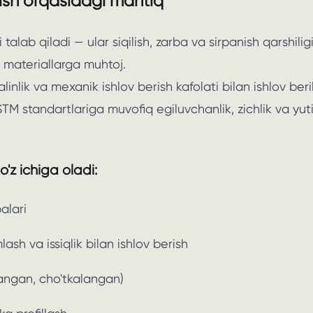
rish orqasidagi mantiq
 talab qiladi — ular siqilish, zarba va sirpanish qarshilig
 materiallarga muhtoj.
inlik va mexanik ishlov berish kafolati bilan ishlov beri
TM standartlariga muvofiq egiluvchanlik, zichlik va yuti
o'z ichiga oladi:
alari
h va issiqlik bilan ishlov berish
vlangan, cho'tkalangan)