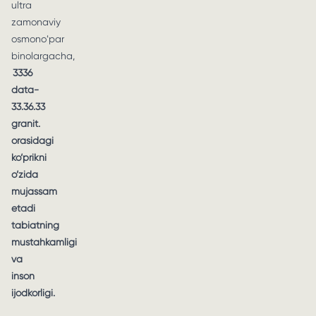
ultra
zamonaviy
osmonoʻpar
binolargacha,
3336
data-
33.36.33
granit.
orasidagi
ko‘prikni
o‘zida
mujassam
etadi
tabiatning
mustahkamligi
va
inson
ijodkorligi.