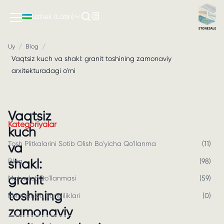
Uzbek (Latin)
/
/
Uy
Blog
Vaqtsiz kuch va shakl: granit toshining zamonaviy
arxitekturadagi o'rni
Vaqtsiz
Kategoriyalar
kuch
Tosh Plitkalarini Sotib Olish Bo'yicha Qo'llanma
(
11
)
va
shakl:
Blog
(
98
)
granit
Mahsulot Qo'llanmasi
(
59
)
toshining
Kompaniya Yangiliklari
(
0
)
zamonaviy