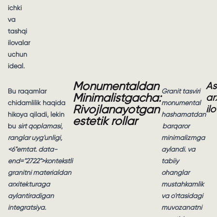
ichki
va
tashqi
ilovalar
uchun
ideal.
Monumentaldan
As
Bu raqamlar
Granit tasviri
Minimalistgacha:
ar
chidamlilik haqida
monumental
Rivojlanayotgan
ilo
hikoya qiladi, lekin
hashamatdan
estetik rollar
bu
sirt qoplamasi
,
barqaror
ranglar uyg'unligi,
minimalizmga
<6"em
tat. data-
aylandi. va
end="2722">kontekstli
tabiiy
granitni materialdan
ohanglar
arxitekturaga
mustahkamlik
aylantiradigan
va o'rtasidagi
integratsiya
.
muvozanatni