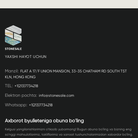
YAXSHI HAYOT UCHUN
Manzil
:
FLAT A 17/F UNION MANSION, 33-35 CHATHAM RD SOUTH TST
KLN, HONG KONG
TEL
:
+1(213)7734218
Elektron pochta
:
info@stonesale.com
Whatsapp
:
+1(213)7734218
Axborot byulleteniga obuna bo'ling
Kelgusi yangilanishlarimizni o'tkazib yubormang! Bugun obuna bo'ling va bizning eng
so'nggi mahsulotlarimiz, takliflarimiz va sanoat tushunchalarimizdan xabardor bo'ling.