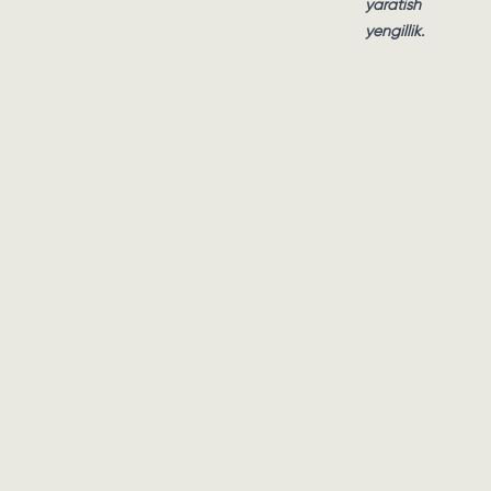
yaratish
yengillik.