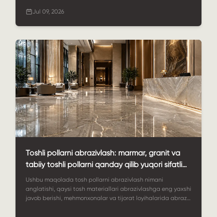
qoplamalari, maxsus o'lchamlar, sifat nazorati,
Jul 09, 2026
qo'llanilishlar va StoneSale global granit taxta loyihalarini
qanday qo'llab-quvvatlashi yoritilgan.
Toshli pollarni abrazivlash: marmar, granit va
tabiiy toshli pollarni qanday qilib yuqori sifatli
ko'rinishda saqlash mumkin
Ushbu maqolada tosh pollarni abrazivlash nimani
anglatishi, qaysi tosh materiallari abrazivlashga eng yaxshi
javob berishi, mehmonxonalar va tijorat loyihalarida abraziv
pollar qanday ishlatilishi va xaridorlar uzoq muddatli vizual
qiymat uchun StoneSale'dan bardoshli tosh pollarni