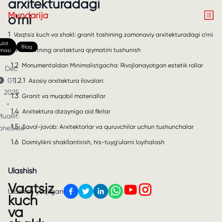
arxitekturadagi
Mundarija
o'rni
1
Vaqtsiz kuch va shakl: granit toshining zamonaviy arxitekturadagi o'rni
lot
Blog
1.1
Granitning arxitektura qiymatini tushunish
nmasi
1.2
Monumentaldan Minimalistgacha: Rivojlanayotgan estetik rollar
Dec
1.2.1
01,
Asosiy arxitektura ilovalari:
2025
1.3
Granit va muqobil materiallar
•
1.4
Arxitektura dizayniga oid fikrlar
uallif:
1.5
Savol-javob: Arxitektorlar va quruvchilar uchun tushunchalar
oneSale
1.6
Doimiylikni shakllantirish, his-tuyg'ularni loyihalash
Ulashish
Vaqtsiz
Ulashish yoqilgan
kuch
va