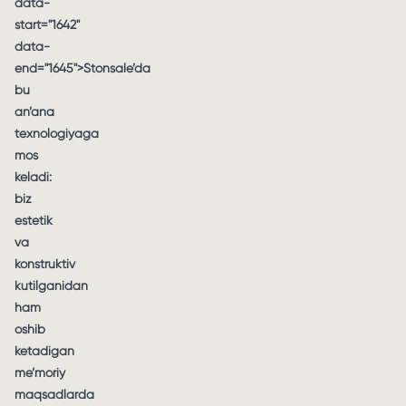
data-
start="1642"
data-
end="1645">Stonsale’da
bu
an’ana
texnologiyaga
mos
keladi:
biz
estetik
va
konstruktiv
kutilganidan
ham
oshib
ketadigan
me’moriy
maqsadlarda