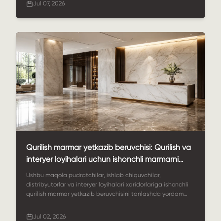
Jul 07, 2026
qanday tanlashlari mumkinligi tushuntiriladi.
Qurilish marmar yetkazib beruvchisi: Qurilish va
interyer loyihalari uchun ishonchli marmarni
qanday topish mumkin
Ushbu maqola pudratchilar, ishlab chiquvchilar,
distribyutorlar va interyer loyihalari xaridorlariga ishonchli
qurilish marmar yetkazib beruvchisini tanlashda yordam
beradi. Unda marmar qo'llanilishi, material tanlash, maxsus
o'lchamlar, sirt qoplamalari, sifat nazorati, eksport
Jul 02, 2026