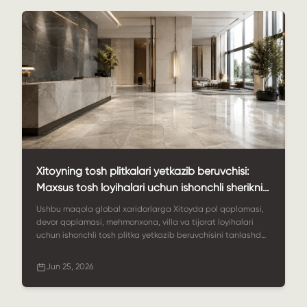
loyihalari, OEM/ODM ta'minoti va global eksportni qo'llab-
quvvatlash uchun kuchli tanlov ekanligi ko'rsatilgan.
Xitoyning tosh plitkalari yetkazib beruvchisi:
Maxsus tosh loyihalari uchun ishonchli sherikni
qanday tanlash mumkin
Ushbu maqola global xaridorlarga Xitoyda pol qoplamasi,
devor qoplamasi, mehmonxona, villa va tijorat loyihalari
uchun ishonchli tosh plitka yetkazib beruvchisini tanlashda
yordam beradi. Unda material variantlari, OEM
moslashtirish, zavodda qayta ishlash, sifat nazorati,
Jun 25, 2026
qadoqlash va StoneSale loyihaga asoslangan tosh
plitkalarini yetkazib berish bo'yicha kuchli hamkor ekanligi
haqida so'z boradi.