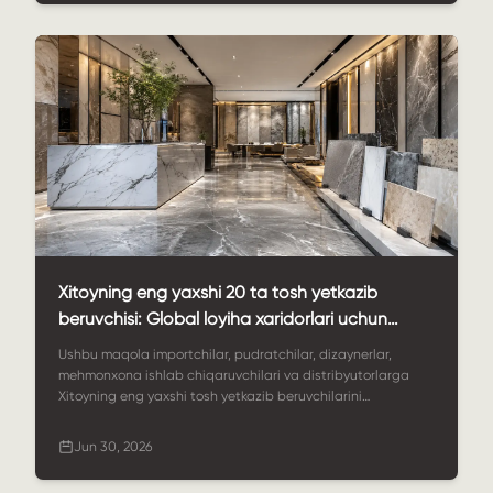
StoneSale me'moriy tosh yetkazib berish bo'yicha kuchli
hamkor ekanligi tushuntiriladi.
Xitoyning eng yaxshi 20 ta tosh yetkazib
beruvchisi: Global loyiha xaridorlari uchun
amaliy qo'llanma
Ushbu maqola importchilar, pudratchilar, dizaynerlar,
mehmonxona ishlab chiqaruvchilari va distribyutorlarga
Xitoyning eng yaxshi tosh yetkazib beruvchilarini
taqqoslashga yordam beradi. Unda ishonchli yetkazib
beruvchida nimani izlash kerakligi tushuntiriladi, xaridorlar
Jun 30, 2026
ko'rib chiqishi mumkin bo'lgan 20 ta tosh kompaniyasi
ro'yxati keltirilgan va nima uchun StoneSale maxsus tosh