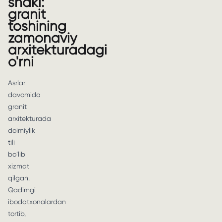
shakl:
granit
toshining
zamonaviy
arxitekturadagi
o'rni
Asrlar
davomida
granit
arxitekturada
doimiylik
tili
boʻlib
xizmat
qilgan.
Qadimgi
ibodatxonalardan
tortib,