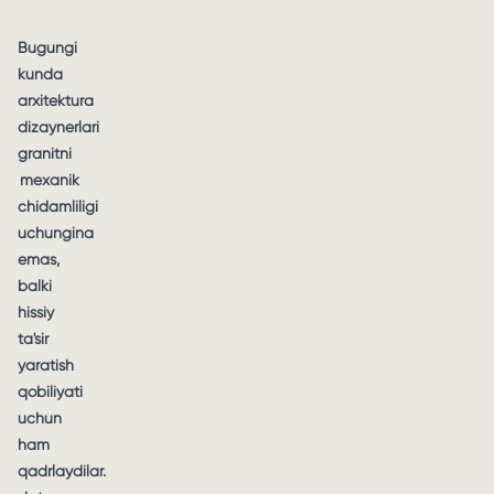
Bugungi
kunda
arxitektura
dizaynerlari
granitni
mexanik
chidamliligi
uchungina
emas,
balki
hissiy
ta'sir
yaratish
qobiliyati
uchun
ham
qadrlaydilar.