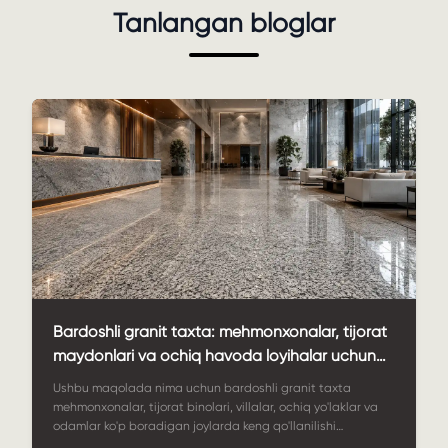
Tanlangan bloglar
Bardoshli granit taxta: mehmonxonalar, tijorat
maydonlari va ochiq havoda loyihalar uchun
amaliy tanlov
Ushbu maqolada nima uchun bardoshli granit taxta
mehmonxonalar, tijorat binolari, villalar, ochiq yo'laklar va
odamlar ko'p boradigan joylarda keng qo'llanilishi
tushuntiriladi. Unda materialning afzalliklari, sirt