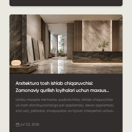
qadoqlashi va StoneSale global marmar loyihalari
ta'minotini qanday qo'llab-quvvatlashi yoritilgan.
Arxitektura tosh ishlab chiqaruvchisi:
Zamonaviy qurilish loyihalari uchun maxsus
tosh yechimlari
Ushbu maqola me'morlar, pudratchilar, ishlab chiquvchilar
va tosh distribyutorlariga pol qoplamasi, devor qoplamasi,
stol usti, jabhalar, zinapoyalar va tijorat interyerlari uchun
ishonchli me'moriy tosh ishlab chiqaruvchisini tanlashda
yordam beradi. Unda material variantlari, moslashtirish,
Jul 02, 2026
sifat nazorati, loyihani qo'llab-quvvatlash va nima uchun