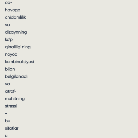
ob-
havoga
chidamlilik
va
dizaynning
ko'p
qirraliligi
ning
noyob
kombinatsiyasi
bilan
belgilanadi.
va
atrof-
muhitning
stressi
-
bu
sifatlar
u