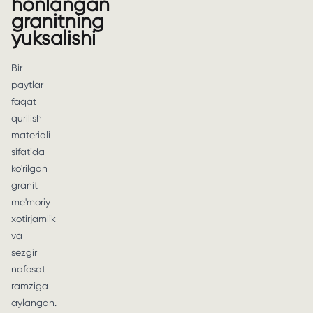
honlangan
granitning
yuksalishi
Bir
paytlar
faqat
qurilish
materiali
sifatida
ko'rilgan
granit
me'moriy
xotirjamlik
va
sezgir
nafosat
ramziga
aylangan.