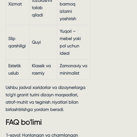
tozalashni
Xizmat
barmoq
talab
izlarini
qiladi
yashirish
Yuqori –
Slip
mebel yoki
Quyi
qarshiligi
pol uchun
ideal
Estetik
Klassik va
Zamonaviy va
uslub
rasmiy
minimalist
Ushbu jadval xaridorlar va dizaynerlarga
to'g'ri granit turini dizayn maqsadlari,
atrof-muhit va teginish niyatlari bilan
birlashtirishga yordam beradi.
FAQ bo'limi
1-savol: Honlangan va charmlangan