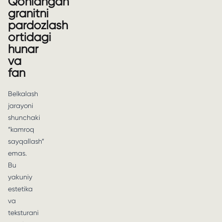
Qonlangan
granitni
pardozlash
ortidagi
hunar
va
fan
Belkalash
jarayoni
shunchaki
“kamroq
sayqallash”
emas.
Bu
yakuniy
estetika
va
teksturani