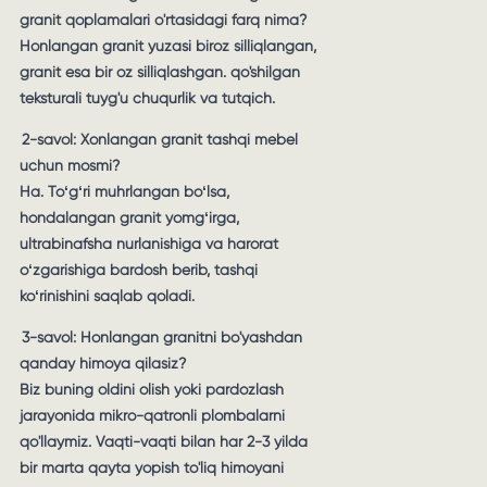
granit qoplamalari o'rtasidagi farq nima?
Honlangan granit yuzasi biroz silliqlangan,
granit esa bir oz silliqlashgan. qo'shilgan
teksturali tuyg'u chuqurlik va tutqich.
2-savol: Xonlangan granit tashqi mebel
uchun mosmi?
Ha. Toʻgʻri muhrlangan boʻlsa,
hondalangan granit yomgʻirga,
ultrabinafsha nurlanishiga va harorat
oʻzgarishiga bardosh berib, tashqi
koʻrinishini saqlab qoladi.
3-savol: Honlangan granitni bo'yashdan
qanday himoya qilasiz?
Biz buning oldini olish yoki pardozlash
jarayonida mikro-qatronli plombalarni
qo'llaymiz. Vaqti-vaqti bilan har 2-3 yilda
bir marta qayta yopish to'liq himoyani