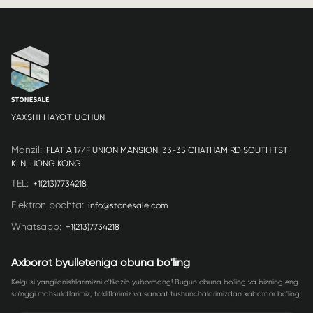
YAXSHI HAYOT UCHUN
Manzil
:
FLAT A 17/F UNION MANSION, 33-35 CHATHAM RD SOUTH TST
KLN, HONG KONG
TEL
:
+1(213)7734218
Elektron pochta
:
info@stonesale.com
Whatsapp
:
+1(213)7734218
Axborot byulleteniga obuna bo'ling
Kelgusi yangilanishlarimizni o'tkazib yubormang! Bugun obuna bo'ling va bizning eng
so'nggi mahsulotlarimiz, takliflarimiz va sanoat tushunchalarimizdan xabardor bo'ling.