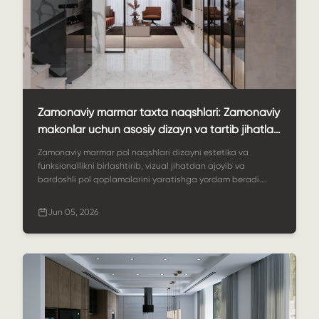
Zamonaviy marmar taxta naqshlari: Zamonaviy
makonlar uchun asosiy dizayn va tartib jihatlari
nimalardan iborat?
Zamonaviy marmar pol naqshlari dizayni estetika va
funksionallikni birlashtirib, vizual jihatdan ajoyib va ​​
bardoshli pol qoplamalarini yaratishga yordam beradi.
Ushbu qo'llanmada yuqori darajadagi loyihalar uchun
naqshlar, materiallar va maketlarni qanday rejalashtirish
Jun 05, 2026
tushuntirilgan.