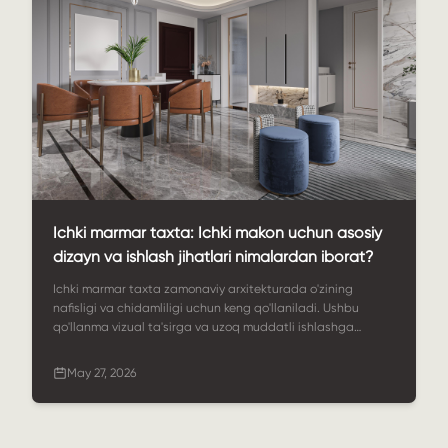
Ichki marmar taxta: Ichki makon uchun asosiy
dizayn va ishlash jihatlari nimalardan iborat?
Ichki marmar taxta zamonaviy arxitekturada o'zining
nafisligi va chidamliligi uchun keng qo'llaniladi. Ushbu
qo'llanma vizual ta'sirga va uzoq muddatli ishlashga
erishish uchun materiallar, pardozlash va maketlarni
qanday tanlashni tushuntiradi.
May 27, 2026