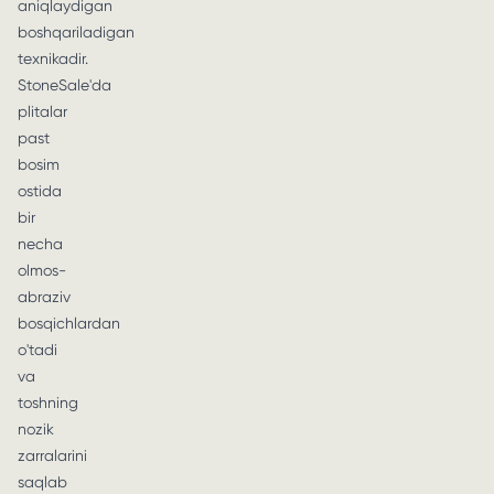
aniqlaydigan
boshqariladigan
texnikadir.
StoneSale'da
plitalar
past
bosim
ostida
bir
necha
olmos-
abraziv
bosqichlardan
o'tadi
va
toshning
nozik
zarralarini
saqlab