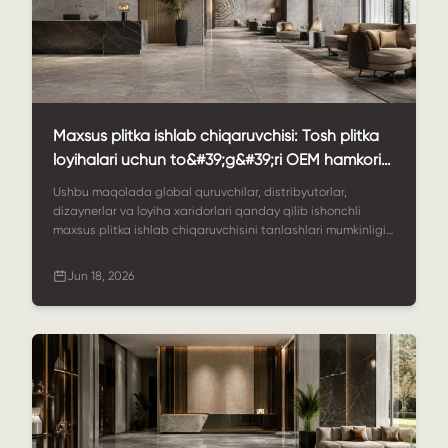
Maxsus plitka ishlab chiqaruvchisi: Tosh plitka
loyihalari uchun to&#39;g&#39;ri OEM hamkorini
qanday tanlash mumkin
Ushbu maqolada global quruvchilar, distribyutorlar,
dizaynerlar va loyiha xaridorlari qanday qilib ishonchli
maxsus plitka ishlab chiqaruvchisini tanlashlari mumkinligi
tushuntiriladi. Unda material tanlash, plitkalarni sozlash,
sirtni pardozlash, zavodda qayta ishlash, sifat nazorati,
Jun 18, 2026
qadoqlash, qo&#39;llanilishlar va StoneSale OEM/ODM
plitka loyihalarini qanday qo&#39;llab-quvvatlashi
yoritilgan.