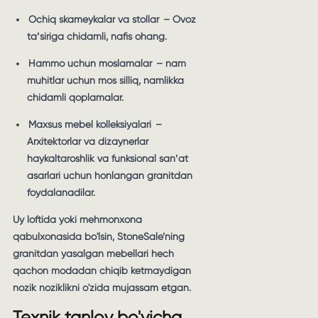
Ochiq skameykalar va stollar
– Ovoz
taʼsiriga chidamli, nafis ohang.
Hammo uchun moslamalar
– nam
muhitlar uchun mos silliq, namlikka
chidamli qoplamalar.
Maxsus mebel kolleksiyalari
–
Arxitektorlar va dizaynerlar
haykaltaroshlik va funksional sanʼat
asarlari uchun honlangan granitdan
foydalanadilar.
Uy loftida yoki mehmonxona
qabulxonasida bo'lsin, StoneSale’ning
granitdan yasalgan mebellari hech
qachon modadan chiqib ketmaydigan
nozik noziklikni o'zida mujassam etgan.
Texnik tanlov bo'yicha