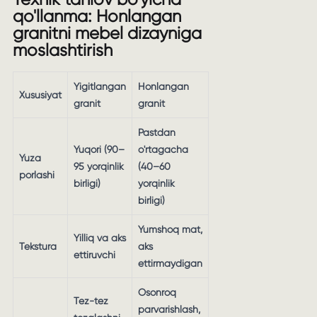
qo'llanma: Honlangan
granitni mebel dizayniga
moslashtirish
Yigitlangan
Honlangan
Xususiyat
granit
granit
Pastdan
Yuqori (90–
o'rtagacha
Yuza
95 yorqinlik
(40–60
porlashi
birligi)
yorqinlik
birligi)
Yumshoq mat,
Yilliq va aks
Tekstura
aks
ettiruvchi
ettirmaydigan
Osonroq
Tez-tez
parvarishlash,