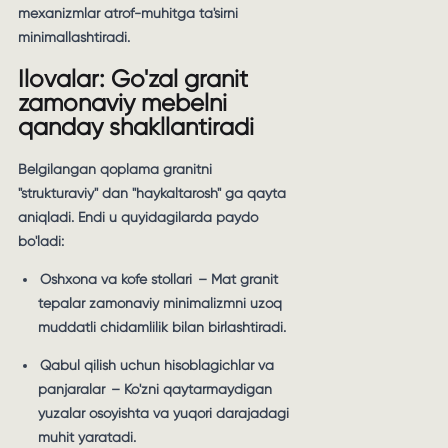
mexanizmlar atrof-muhitga ta'sirni
minimallashtiradi.
Ilovalar: Go'zal granit
zamonaviy mebelni
qanday shakllantiradi
Belgilangan qoplama granitni
"strukturaviy" dan "haykaltarosh" ga qayta
aniqladi. Endi u quyidagilarda paydo
bo'ladi:
Oshxona va kofe stollari
– Mat granit
tepalar zamonaviy minimalizmni uzoq
muddatli chidamlilik bilan birlashtiradi.
Qabul qilish uchun hisoblagichlar va
panjaralar
– Ko'zni qaytarmaydigan
yuzalar osoyishta va yuqori darajadagi
muhit yaratadi.