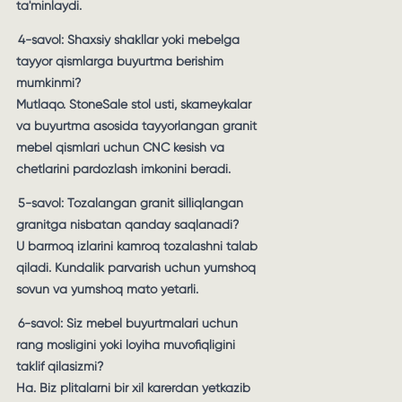
ta'minlaydi.
4-savol: Shaxsiy shakllar yoki mebelga
tayyor qismlarga buyurtma berishim
mumkinmi?
Mutlaqo. StoneSale stol usti, skameykalar
va buyurtma asosida tayyorlangan granit
mebel qismlari uchun CNC kesish va
chetlarini pardozlash imkonini beradi.
5-savol: Tozalangan granit silliqlangan
granitga nisbatan qanday saqlanadi?
U barmoq izlarini kamroq tozalashni talab
qiladi. Kundalik parvarish uchun yumshoq
sovun va yumshoq mato yetarli.
6-savol: Siz mebel buyurtmalari uchun
rang mosligini yoki loyiha muvofiqligini
taklif qilasizmi?
Ha. Biz plitalarni bir xil karerdan yetkazib