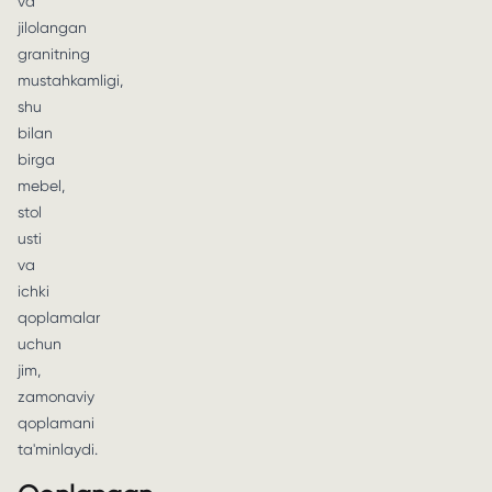
va
jilolangan
granitning
mustahkamligi,
shu
bilan
birga
mebel,
stol
usti
va
ichki
qoplamalar
uchun
jim,
zamonaviy
qoplamani
ta'minlaydi.