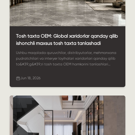
Tosh taxta OEM: Global xaridorlar qanday qilib
ishonchli maxsus tosh taxta tanlashadi
Ushbu maqolada quruvchilar, distribyutorlar, mehmonxona
pudratchilari va interyer loyihalari xaridorlari qanday qilib
to&#39;g&#39;ri tosh taxta OEM hamkorini tanlashlari
mumkinligi tushuntiriladi. Unda material tanlash, maxsus
ishlov berish, sifat nazorati, qadoqlash, qo&#39;llash
Jun 18, 2026
stsenariylari va StoneSale global tosh taxta taxta
loyihalarini qanday qo&#39;llab-quvvatlashi yoritilgan.