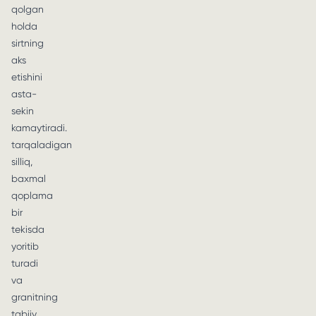
qolgan
holda
sirtning
aks
etishini
asta-
sekin
kamaytiradi.
tarqaladigan
silliq,
baxmal
qoplama
bir
tekisda
yoritib
turadi
va
granitning
tabiiy