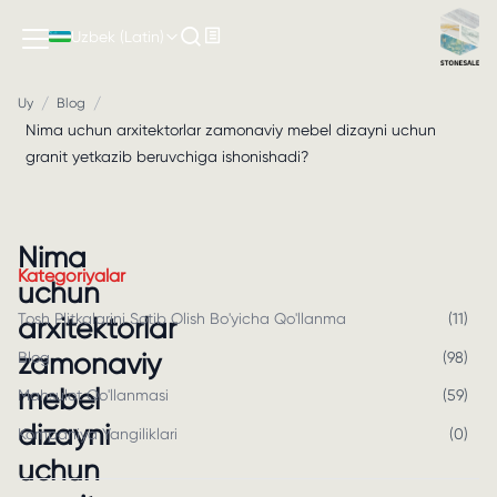
Uzbek (Latin)
/
/
Uy
Blog
Nima uchun arxitektorlar zamonaviy mebel dizayni uchun
granit yetkazib beruvchiga ishonishadi?
Nima
Kategoriyalar
uchun
Tosh Plitkalarini Sotib Olish Bo'yicha Qo'llanma
(
11
)
arxitektorlar
zamonaviy
Blog
(
98
)
mebel
Mahsulot Qo'llanmasi
(
59
)
dizayni
Kompaniya Yangiliklari
(
0
)
uchun