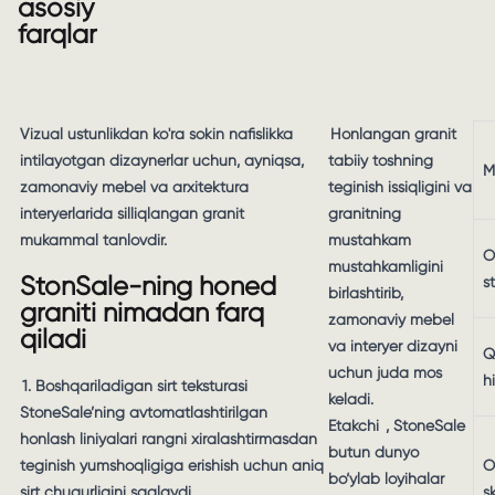
asosiy
farqlar
Vizual ustunlikdan ko'ra sokin nafislikka
Honlangan granit
intilayotgan dizaynerlar uchun, ayniqsa,
tabiiy toshning
M
zamonaviy mebel va arxitektura
teginish issiqligini va
interyerlarida silliqlangan granit
granitning
mukammal tanlovdir.
mustahkam
O
mustahkamligini
StonSale-ning honed
st
birlashtirib,
graniti nimadan farq
zamonaviy mebel
qiladi
va interyer dizayni
Q
uchun juda mos
h
1. Boshqariladigan sirt teksturasi
keladi.
StoneSale’ning avtomatlashtirilgan
Etakchi
, StoneSale
honlash liniyalari rangni xiralashtirmasdan
butun dunyo
teginish yumshoqligiga erishish uchun aniq
O
bo‘ylab loyihalar
sirt chuqurligini saqlaydi.
s