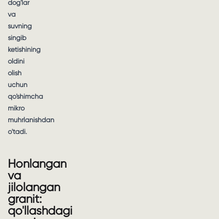
dog'lar
va
suvning
singib
ketishining
oldini
olish
uchun
qo'shimcha
mikro
muhrlanishdan
o'tadi.
Honlangan
va
jilolangan
granit:
qo'llashdagi