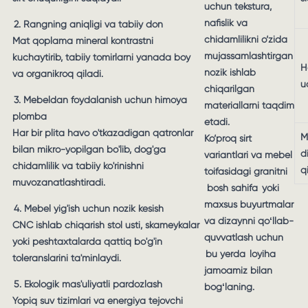
uchun tekstura,
nafislik va
2. Rangning aniqligi va tabiiy don
chidamlilikni o‘zida
Mat qoplama mineral kontrastni
mujassamlashtirgan
kuchaytirib, tabiiy tomirlarni yanada boy
H
nozik ishlab
va organikroq qiladi.
u
chiqarilgan
3. Mebeldan foydalanish uchun himoya
materiallarni taqdim
plomba
etadi.
Har bir plita havo o'tkazadigan qatronlar
M
Ko‘proq sirt
bilan mikro-yopilgan bo'lib, dog'ga
d
variantlari va mebel
chidamlilik va tabiiy ko'rinishni
q
toifasidagi granitni
muvozanatlashtiradi.
bosh sahifa
yoki
maxsus buyurtmalar
4. Mebel yig'ish uchun nozik kesish
va dizaynni qoʻllab-
CNC ishlab chiqarish stol usti, skameykalar
quvvatlash uchun
yoki peshtaxtalarda qattiq bo'g'in
bu yerda
loyiha
toleranslarini ta'minlaydi.
jamoamiz bilan
5. Ekologik mas'uliyatli pardozlash
bogʻlaning.
Yopiq suv tizimlari va energiya tejovchi