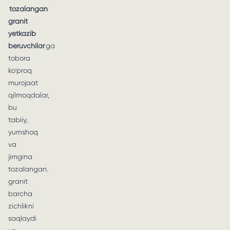
tozalangan
granit
yetkazib
beruvchilar
ga
tobora
ko'proq
murojaat
qilmoqdalar,
bu
tabiiy,
yumshoq
va
jimgina
tozalangan.
granit
barcha
zichlikni
saqlaydi