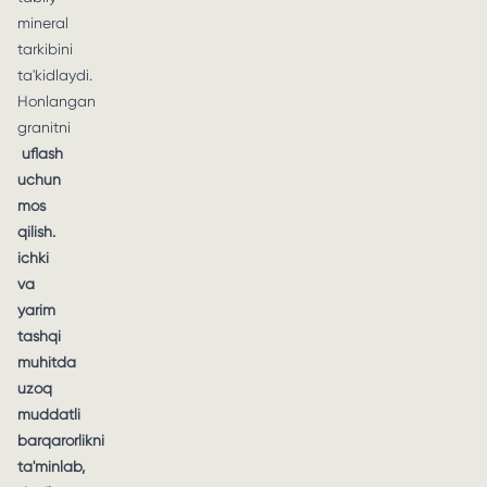
mineral
tarkibini
ta'kidlaydi.
Honlangan
granitni
uflash
uchun
mos
qilish.
ichki
va
yarim
tashqi
muhitda
uzoq
muddatli
barqarorlikni
ta'minlab,