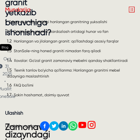
granit
Mundarija
yetkazib
beruvchiga
1
Zamonaviy dizayndagi honlangan granitning yuksalishi
ishonishadi?
1.1
Qonlangan granitni pardozlash ortidagi hunar va fan
1.2
Honlangan va jilolangan granit: qo'llashdagi asosiy farqlar
Blog
1.3
StonSale-ning honed graniti nimadan farq qiladi
Oct
1.4
Ilovalar: Go'zal granit zamonaviy mebelni qanday shakllantiradi
31,
1.5
Texnik tanlov bo'yicha qo'llanma: Honlangan granitni mebel
2025
dizayniga moslashtirish
•
1.6
FAQ bo'limi
uallif:
1.7
Sokin hashamat, doimiy quvvat
oneSale
Ulashish
Zamonaviy
Ulashish yoqilgan
dizayndagi