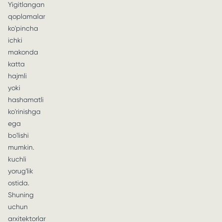
Yigitlangan
qoplamalar
ko'pincha
ichki
makonda
katta
hajmli
yoki
hashamatli
ko'rinishga
ega
bo'lishi
mumkin.
kuchli
yorug'lik
ostida.
Shuning
uchun
arxitektorlar