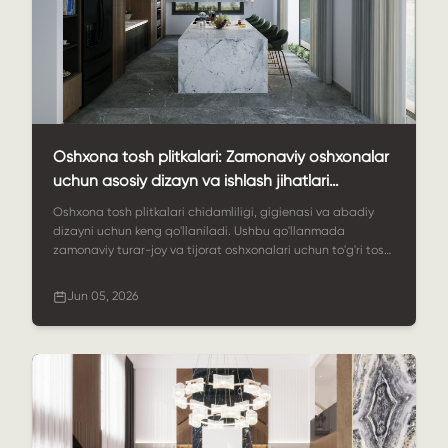
Oshxona tosh plitkalari: Zamonaviy oshxonalar
uchun asosiy dizayn va ishlash jihatlari
nimada?
Oshxona tosh plitkalari chidamliligi, gigienasi va abadiy
dizayni uchun keng qo'llaniladi. Ushbu qo'llanmada
zamonaviy turar-joy va tijorat oshxonalari uchun to'g'ri tosh
plitkalarni qanday tanlash tushuntirilgan.
Jun 05, 2026