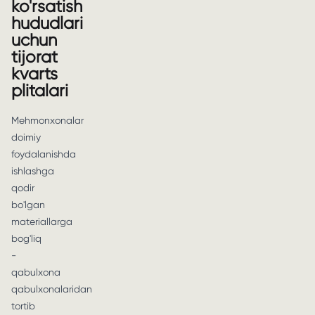
ko'rsatish
hududlari
uchun
tijorat
kvarts
plitalari
Mehmonxonalar
doimiy
foydalanishda
ishlashga
qodir
bo'lgan
materiallarga
bog'liq
-
qabulxona
qabulxonalaridan
tortib