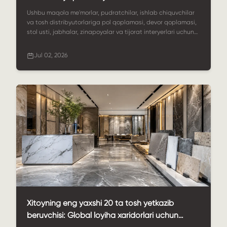
tosh yechimlari
Ushbu maqola me'morlar, pudratchilar, ishlab chiquvchilar
va tosh distribyutorlariga pol qoplamasi, devor qoplamasi,
stol usti, jabhalar, zinapoyalar va tijorat interyerlari uchun
ishonchli me'moriy tosh ishlab chiqaruvchisini tanlashda
yordam beradi. Unda material variantlari, moslashtirish,
Jul 02, 2026
sifat nazorati, loyihani qo'llab-quvvatlash va nima uchun
StoneSale me'moriy tosh yetkazib berish bo'yicha kuchli
hamkor ekanligi tushuntiriladi.
Xitoyning eng yaxshi 20 ta tosh yetkazib
beruvchisi: Global loyiha xaridorlari uchun