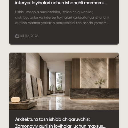
interyer loyihalari uchun ishonchli marmarni
qanday topish mumkin
Ushbu maqola pudratchilar, ishlab chiquvchilar,
distribyutorlar va interyer loyihalari xaridorlariga ishonchli
qurilish marmar yetkazib beruvchisini tanlashda yordam
beradi. Unda marmar qo'llanilishi, material tanlash, maxsus
o'lchamlar, sirt qoplamalari, sifat nazorati, eksport
Jul 02, 2026
qadoqlashi va StoneSale global marmar loyihalari
ta'minotini qanday qo'llab-quvvatlashi yoritilgan.
Arxitektura tosh ishlab chiqaruvchisi:
Zamonaviy qurilish loyihalari uchun maxsus