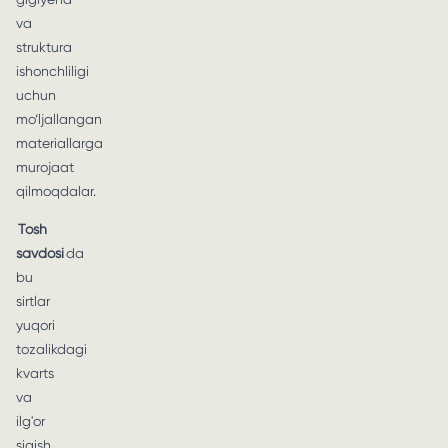
va
struktura
ishonchliligi
uchun
mo‘ljallangan
materiallarga
murojaat
qilmoqdalar.
Tosh
savdosi
da
bu
sirtlar
yuqori
tozalikdagi
kvarts
va
ilg'or
siqish