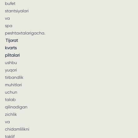
bufet
stantsiyalari
va
spa
peshtaxtalarigacha.
Tijorat
kvarts
plitalari
ushbu
yuqori
tirbandlik
muhitlari
uchun
talab
qilinadigan
zichlik
va
chidamlilikni
taklif