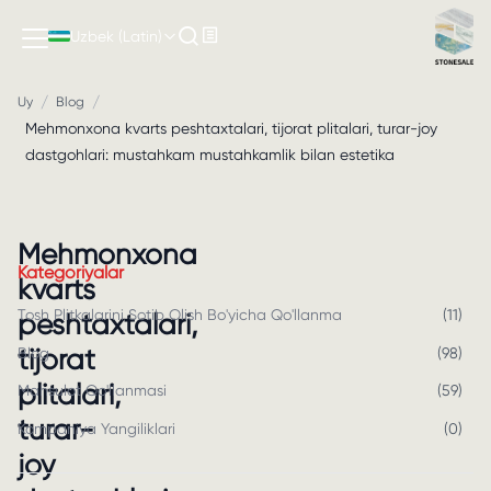
Uzbek (Latin)
/
/
Uy
Blog
Mehmonxona kvarts peshtaxtalari, tijorat plitalari, turar-joy
dastgohlari: mustahkam mustahkamlik bilan estetika
Mehmonxona
Kategoriyalar
kvarts
Tosh Plitkalarini Sotib Olish Bo'yicha Qo'llanma
(
11
)
peshtaxtalari,
tijorat
Blog
(
98
)
plitalari,
Mahsulot Qo'llanmasi
(
59
)
turar-
Kompaniya Yangiliklari
(
0
)
joy