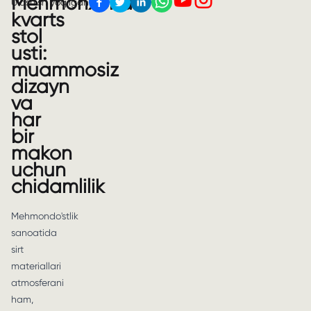
Mehmonxona
Ulashish yoqilgan
kvarts
stol
usti:
muammosiz
dizayn
va
har
bir
makon
uchun
chidamlilik
Mehmondo'stlik
sanoatida
sirt
materiallari
atmosferani
ham,