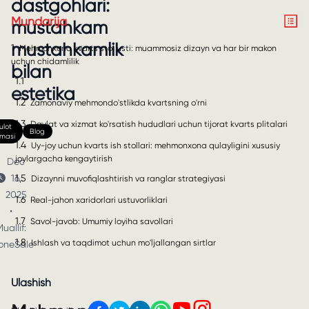
dastgohlari:
Mundarija
mustahkam
mustahkamlik
1
Mehmonxona kvarts stol usti: muammosiz dizayn va har bir makon
uchun chidamlilik
bilan
1.1
estetika
1.2
Zamonaviy mehmondo'stlikda kvartsning o'rni
1.3
Davlat va xizmat ko'rsatish hududlari uchun tijorat kvarts plitalari
lot
Blog
nmasi
1.4
Uy-joy uchun kvarts ish stollari: mehmonxona qulayligini xususiy
joylargacha kengaytirish
Dec
1.5
16,
Dizaynni muvofiqlashtirish va ranglar strategiyasi
2025
1.6
Real-jahon xaridorlari ustuvorliklari
•
1.7
Savol-javob: Umumiy loyiha savollari
uallif:
1.8
Ishlash va taqdimot uchun mo'ljallangan sirtlar
oneSale
Ulashish