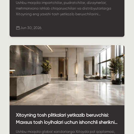
amaliy qo'llanma
Ushbu maqola importchilar, pudratchilar, dizaynerlar,
mehmonxona ishlab chiqaruvchilari va distribyutorlarga
Xitoyning eng yaxshi tosh yetkazib beruvchilarini
taqqoslashga yordam beradi. Unda ishonchli yetkazib
beruvchida nimani izlash kerakligi tushuntiriladi, xaridorlar
Jun 30, 2026
ko'rib chiqishi mumkin bo'lgan 20 ta tosh kompaniyasi
ro'yxati keltirilgan va nima uchun StoneSale maxsus tosh
loyihalari, OEM/ODM ta'minoti va global eksportni qo'llab-
quvvatlash uchun kuchli tanlov ekanligi ko'rsatilgan.
Xitoyning tosh plitkalari yetkazib beruvchisi:
Maxsus tosh loyihalari uchun ishonchli sherikni
qanday tanlash mumkin
Ushbu maqola global xaridorlarga Xitoyda pol qoplamasi,