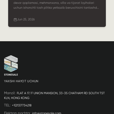
devor qoplamasi, mehmonxona, villa va tijorat loyihalari
uchun ishonchli tosh plitka yetkazib beruvchisini tanlashda
yordam beradi. Unda material variantlari, OEM
moslashtirish, zavodda qayta ishlash, sifat nazorati,
Jun 25, 2026
qadoqlash va StoneSale loyihaga asoslangan tosh
plitkalarini yetkazib berish bo'yicha kuchli hamkor ekanligi
haqida so'z boradi.
YAXSHI HAYOT UCHUN
Manzil
:
FLAT A 17/F UNION MANSION, 33-35 CHATHAM RD SOUTH TST
KLN, HONG KONG
TEL
:
+1(213)7734218
Elektron pochta
:
info@stonesale.com