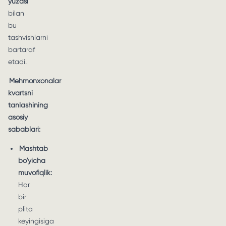
yuzasi
bilan
bu
tashvishlarni
bartaraf
etadi.
Mehmonxonalar
kvartsni
tanlashining
asosiy
sabablari:
Mashtab
bo'yicha
muvofiqlik:
Har
bir
plita
keyingisiga