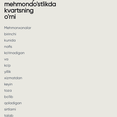
mehmondo'stlikda
kvartsning
o'rni
Mehmonxonalar
birinchi
kunida
nafis
ko'rinadigan
va
ko'p
yillik
xizmatdan
keyin
toza
bo'lib
qoladigan
sirtlarni
talab