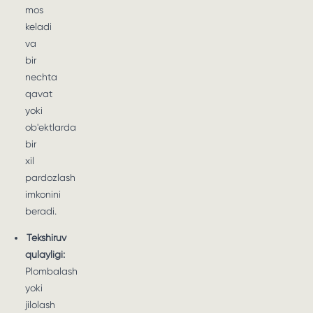
mos
keladi
va
bir
nechta
qavat
yoki
ob'ektlarda
bir
xil
pardozlash
imkonini
beradi.
Tekshiruv
qulayligi:
Plombalash
yoki
jilolash