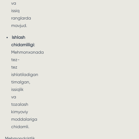
va
issiq
ranglarda
mavjud.
Ishlash
chidamliligi:
Mehmonxonada
tez-
tez
ishlatiladigan
tirnalgan,
issiqlik
va
tozalash
kimyoviy
moddalariga
chidamli.
Mehmondo'stlik