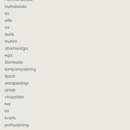
loyihalarida
bir
xillik
va
tezlik
muhim
ahamiyatga
ega.
Stonesale
kompaniyasining
tijorat
darajasidagi
ishlab
chiqarilishi
har
bir
kvarts
partiyasining