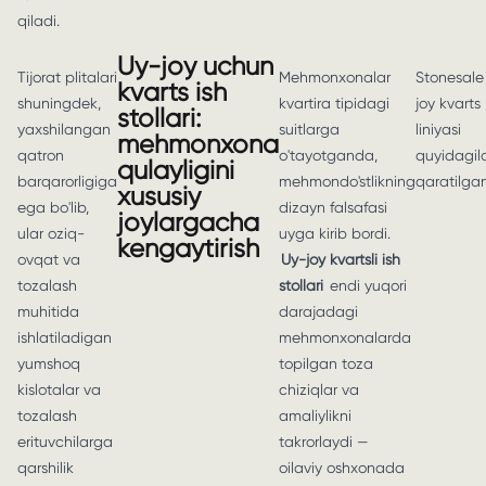
qiladi.
Uy-joy uchun
Tijorat plitalari
Mehmonxonalar
Stonesale
kvarts ish
shuningdek,
kvartira tipidagi
joy kvarts
stollari:
yaxshilangan
suitlarga
liniyasi
mehmonxona
qatron
o'tayotganda,
quyidagil
qulayligini
barqarorligiga
mehmondo'stlikning
qaratilgan
xususiy
ega bo'lib,
dizayn falsafasi
joylargacha
ular oziq-
uyga kirib bordi.
kengaytirish
ovqat va
Uy-joy kvartsli ish
tozalash
stollari
endi yuqori
muhitida
darajadagi
ishlatiladigan
mehmonxonalarda
yumshoq
topilgan toza
kislotalar va
chiziqlar va
tozalash
amaliylikni
erituvchilarga
takrorlaydi —
qarshilik
oilaviy oshxonada