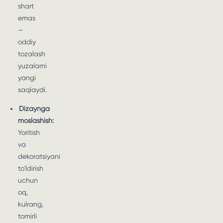
shart
emas
—
oddiy
tozalash
yuzalarni
yangi
saqlaydi.
Dizaynga
moslashish:
Yoritish
va
dekoratsiyani
to'ldirish
uchun
oq,
kulrang,
tomirli