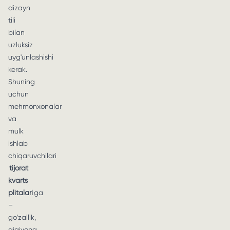
dizayn
tili
bilan
uzluksiz
uyg'unlashishi
kerak.
Shuning
uchun
mehmonxonalar
va
mulk
ishlab
chiqaruvchilari
tijorat
kvarts
plitalari
ga
–
go‘zallik,
gigiyena