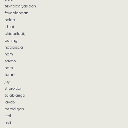
texnologiyasidan
foydalangan
holda
ishlab
chiqariladi,
buning
natijasida
ham
savdo,
ham
turar-
joy
sharoitlari
talablariga
javob
beradigan
stol
usti