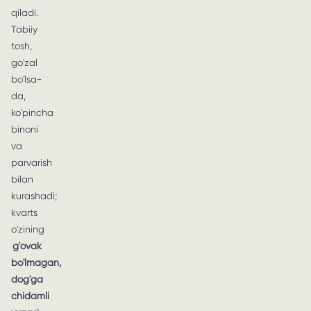
qiladi.
Tabiiy
tosh,
go'zal
bo'lsa-
da,
ko'pincha
binoni
va
parvarish
bilan
kurashadi;
kvarts
o'zining
g'ovak
bo'lmagan,
dog'ga
chidamli