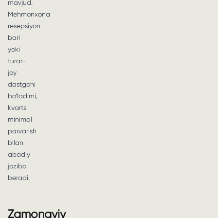
mavjud.
Mehmonxona
resepsiyon
bari
yoki
turar-
joy
dastgohi
bo‘ladimi,
kvarts
minimal
parvarish
bilan
abadiy
joziba
beradi.
Zamonaviy