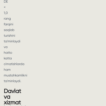
DE
<
1,0
rang
farqini
saqlab
turishini
ta'minlaydi
va
hatto
katta
o'rnatishlarda
ham
mustahkamlikni
ta'minlaydi.
Davlat
va
xizmat