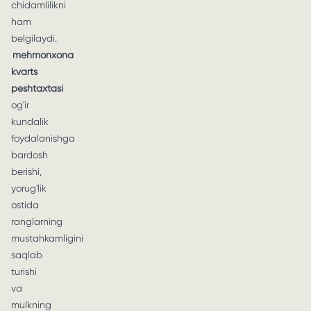
chidamlilikni
ham
belgilaydi.
mehmonxona
kvarts
peshtaxtasi
og'ir
kundalik
foydalanishga
bardosh
berishi,
yorug'lik
ostida
ranglarning
mustahkamligini
saqlab
turishi
va
mulkning