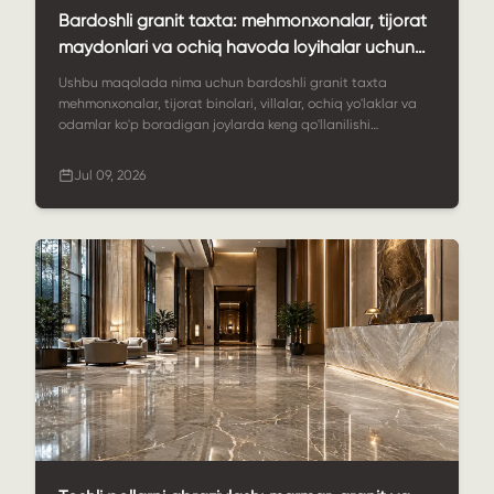
Bardoshli granit taxta: mehmonxonalar, tijorat
maydonlari va ochiq havoda loyihalar uchun
amaliy tanlov
Ushbu maqolada nima uchun bardoshli granit taxta
mehmonxonalar, tijorat binolari, villalar, ochiq yo'laklar va
odamlar ko'p boradigan joylarda keng qo'llanilishi
tushuntiriladi. Unda materialning afzalliklari, sirt
qoplamalari, maxsus o'lchamlar, sifat nazorati,
Jul 09, 2026
qo'llanilishlar va StoneSale global granit taxta loyihalarini
qanday qo'llab-quvvatlashi yoritilgan.