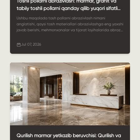
Toshli pollarni abrazivlash: marmar, granit va
tabiiy toshli pollarni qanday qilib yuqori sifatli
ko'rinishda saqlash mumkin
Ushbu maqolada tosh pollarni abrazivlash nimani
anglatishi, qaysi tosh materiallari abrazivlashga eng yaxshi
javob berishi, mehmonxonalar va tijorat loyihalarida abraziv
pollar qanday ishlatilishi va xaridorlar uzoq muddatli vizual
qiymat uchun StoneSale'dan bardoshli tosh pollarni
Jul 07, 2026
qanday tanlashlari mumkinligi tushuntiriladi.
Qurilish marmar yetkazib beruvchisi: Qurilish va