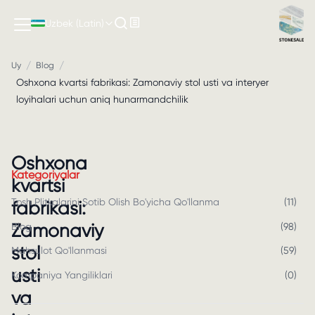
Uzbek (Latin)
/
/
Uy
Blog
Oshxona kvartsi fabrikasi: Zamonaviy stol usti va interyer
loyihalari uchun aniq hunarmandchilik
Oshxona
Kategoriyalar
kvartsi
Tosh Plitkalarini Sotib Olish Bo'yicha Qo'llanma
(
11
)
fabrikasi:
Zamonaviy
Blog
(
98
)
stol
Mahsulot Qo'llanmasi
(
59
)
usti
Kompaniya Yangiliklari
(
0
)
va