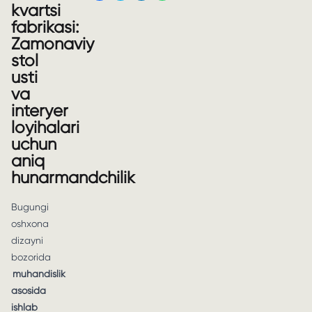
kvartsi
fabrikasi:
Zamonaviy
stol
usti
va
interyer
loyihalari
uchun
aniq
hunarmandchilik
Bugungi
oshxona
dizayni
bozorida
muhandislik
asosida
ishlab