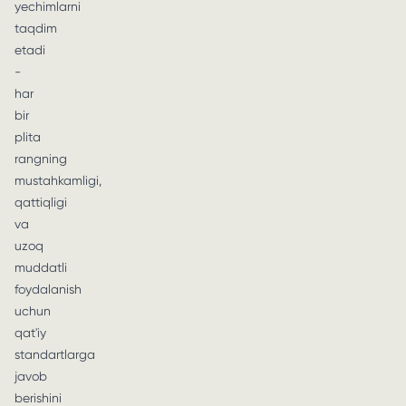
yechimlarni
taqdim
etadi
-
har
bir
plita
rangning
mustahkamligi,
qattiqligi
va
uzoq
muddatli
foydalanish
uchun
qat'iy
standartlarga
javob
berishini