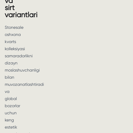
va
sirt
variantlari
Stonesale
oshxona
kvarts
kolleksiyasi
samaradorlikni
dizayn
moslashuvchanligi
bilan
muvozanatlashtiradi
va
global
bozorlar
uchun
keng
estetik