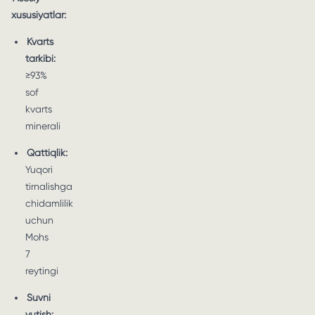
xususiyatlar:
Kvarts
tarkibi:
≥93%
sof
kvarts
minerali
Qattiqlik:
Yuqori
tirnalishga
chidamlilik
uchun
Mohs
7
reytingi
Suvni
yutish: