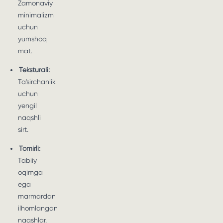
Zamonaviy
minimalizm
uchun
yumshoq
mat.
Teksturali:
Ta'sirchanlik
uchun
yengil
naqshli
sirt.
Tomirli:
Tabiiy
oqimga
ega
marmardan
ilhomlangan
naqshlar.