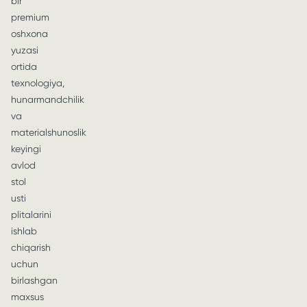
bir
premium
oshxona
yuzasi
ortida
texnologiya,
hunarmandchilik
va
materialshunoslik
keyingi
avlod
stol
usti
plitalarini
ishlab
chiqarish
uchun
birlashgan
maxsus