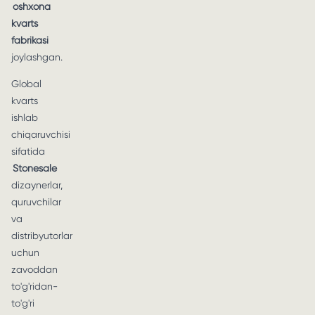
oshxona
kvarts
fabrikasi
joylashgan.
Global
kvarts
ishlab
chiqaruvchisi
sifatida
Stonesale
dizaynerlar,
quruvchilar
va
distribyutorlar
uchun
zavoddan
to'g'ridan-
to'g'ri