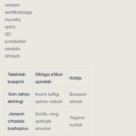
xalqaro
sertifikatlariga
muvofiq
qat'iy
QC
protokollari
asosida
ishlaydi.
Tekshirish
Sifatga e'tibor
Natija
bosqichi
qaratish
Xom ashyo
Kvarts sofligi,
Barqaror
skriningi
qatron nisbati
ishlash
Jarayon
Zichlik, rang,
Yagona
o'rtasida
qattiqlik
tuzilish
boshqaruv
sinovlari