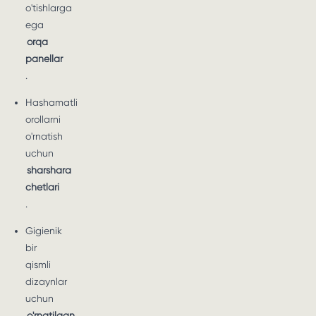
o'tishlarga
ega
orqa
panellar
.
Hashamatli
orollarni
o'rnatish
uchun
sharshara
chetlari
.
Gigienik
bir
qismli
dizaynlar
uchun
o'rnatilgan