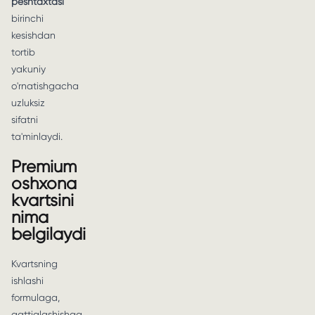
peshtaxtasi
birinchi
kesishdan
tortib
yakuniy
o'rnatishgacha
uzluksiz
sifatni
ta'minlaydi.
Premium
oshxona
kvartsini
nima
belgilaydi
Kvartsning
ishlashi
formulaga,
qattiqlashishga