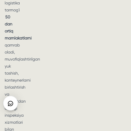
logistika
tarmog'i
50
dan
ortiq
mamlakatlarni
qamrab
oladi,
muvofiqlashtirilgan
yuk
tashish,
konteynerlarni
birlashtirish
va
eksportdan
oldingi
inspeksiya
xizmatlari
bilan