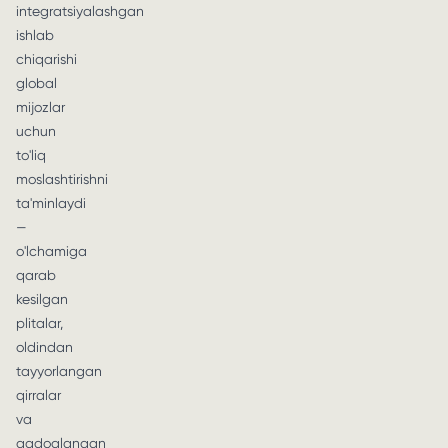
integratsiyalashgan
ishlab
chiqarishi
global
mijozlar
uchun
to'liq
moslashtirishni
ta'minlaydi
—
o'lchamiga
qarab
kesilgan
plitalar,
oldindan
tayyorlangan
qirralar
va
qadoqlangan