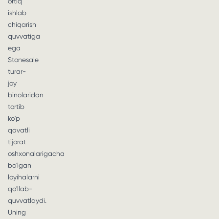
ortiq
ishlab
chiqarish
quvvatiga
ega
Stonesale
turar-
joy
binolaridan
tortib
ko'p
qavatli
tijorat
oshxonalarigacha
bo'lgan
loyihalarni
qo'llab-
quvvatlaydi.
Uning