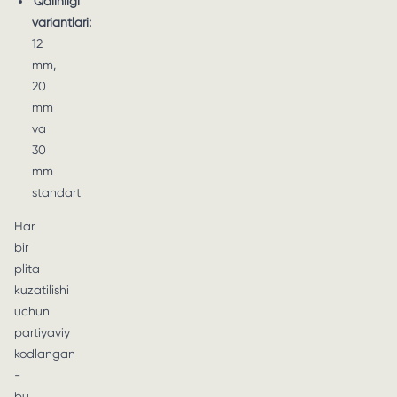
Qalinligi
variantlari:
12
mm,
20
mm
va
30
mm
standart
Har
bir
plita
kuzatilishi
uchun
partiyaviy
kodlangan
-
bu