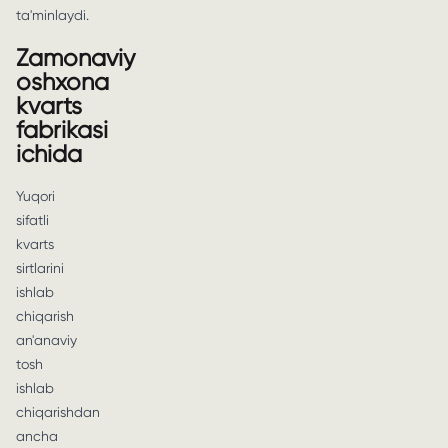
ta'minlaydi.
Zamonaviy
oshxona
kvarts
fabrikasi
ichida
Yuqori
sifatli
kvarts
sirtlarini
ishlab
chiqarish
an'anaviy
tosh
ishlab
chiqarishdan
ancha