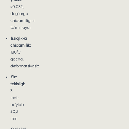
≤0.03%,
dog'larga
chidamliligini
ta'minlaydi
Issiqlikka
chidamlilik:
180°C
gacha,
deformatsiyasiz
Sirt
tekisligi:
3
metr
bo'ylab
±0,3
mm