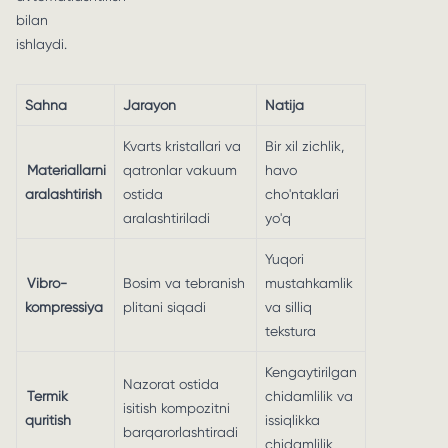
bilan
ishlaydi.
Sahna
Jarayon
Natija
Kvarts kristallari va
Bir xil zichlik,
Materiallarni
qatronlar vakuum
havo
aralashtirish
ostida
cho'ntaklari
aralashtiriladi
yo'q
Yuqori
Vibro-
Bosim va tebranish
mustahkamlik
kompressiya
plitani siqadi
va silliq
tekstura
Kengaytirilgan
Nazorat ostida
Termik
chidamlilik va
isitish kompozitni
quritish
issiqlikka
barqarorlashtiradi
chidamlilik