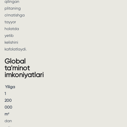
qilingan
plitaning
o'rnatishga
tayyor
holatda
yetib
kelishini
kafolatlaydi.
Global
ta'minot
imkoniyatlari
Yiliga
1
200
000
m²
dan