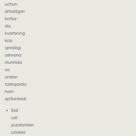
uchun
ishlatilgan
bo'lsa-
da,
kvartsning
ko'p
qirraliligi
oshxona
muhitida
va
undan
tashqarida
ham
qo'llaniladi:
Stol
usti
yuzalaridan
uzluksiz