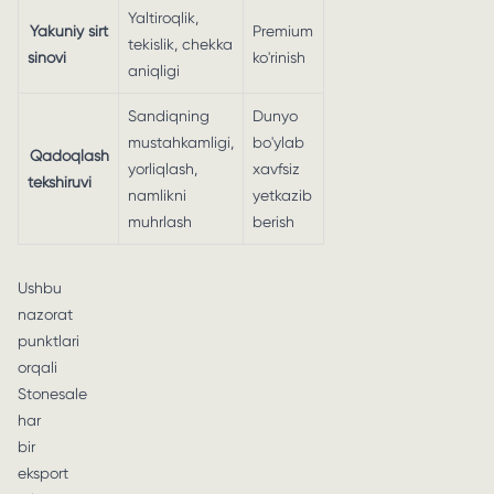
Yaltiroqlik,
Yakuniy sirt
Premium
tekislik, chekka
sinovi
ko'rinish
aniqligi
Sandiqning
Dunyo
mustahkamligi,
bo'ylab
Qadoqlash
yorliqlash,
xavfsiz
tekshiruvi
namlikni
yetkazib
muhrlash
berish
Ushbu
nazorat
punktlari
orqali
Stonesale
har
bir
eksport