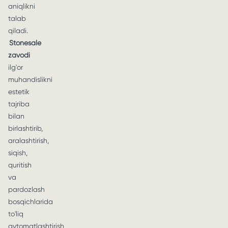
aniqlikni
talab
qiladi.
Stonesale
zavodi
ilg'or
muhandislikni
estetik
tajriba
bilan
birlashtirib,
aralashtirish,
siqish,
quritish
va
pardozlash
bosqichlarida
to'liq
avtomatlashtirish