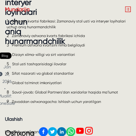
interyer
Mundarija
loyihalari
uchun
1
Oshxona kvartsi fabrikasi: Zamonaviy stol usti va interyer loyihalari
uchun aniq hunarmandchilik
aniq
2
Zamonaviy oshxona kvarts fabrikasi ichida
hunarmandchilik
3
Premium oshxona kvartsini nima belgilaydi
4
Dizayn xilma-xilligi va sirt variantlari
Blog
5
Stol usti tashqarisidagi ilovalar
Jan
6
Sifat nazorati va global standartlar
27,
2026
7
Global ta'minot imkoniyatlari
•
8
Savol-javob: Global Partners’dan xaridorlar haqida ma’lumot
uallif:
9
Zavoddan oshxonagacha: Ishlash uchun yaratilgan
oneSale
Ulashish
Oshxona
Ulashish yoqilgan