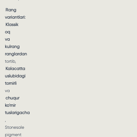
Rang
variantlari:
Klassik
oq
va
kulrang
ranglardan
tortib,
Kalacatta
uslubidagi
tomirli
va
chuqur
ko'mir
tuslarigacha
,
Stonesale
pigment