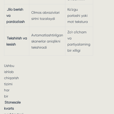
Jilo berish
Ko'zgu
Olmos abrazivlari
va
porlashi yoki
sirtni tozalaydi
pardozlash
mot tekstura
Zo'r o'lcham
Avtomatlashtirilgan
Tekshirish va
va
skanerlar aniqlikni
kesish
partiyalarning
tekshiradi
bir xilligi
Ushbu
ishlab
chiqarish
tizimi
har
bir
Stonesale
kvarts