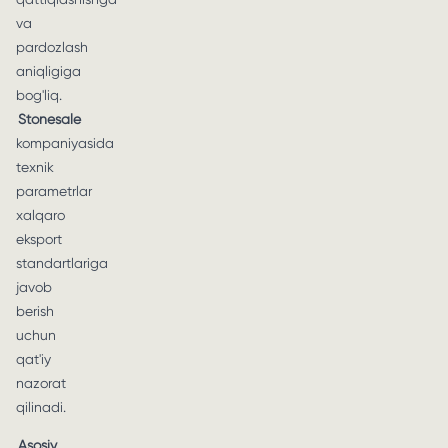
va
pardozlash
aniqligiga
bog'liq.
Stonesale
kompaniyasida
texnik
parametrlar
xalqaro
eksport
standartlariga
javob
berish
uchun
qat'iy
nazorat
qilinadi.
Asosiy