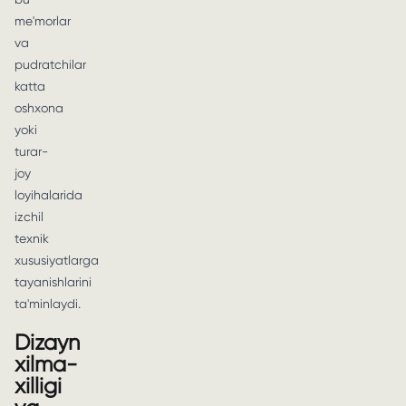
me'morlar
va
pudratchilar
katta
oshxona
yoki
turar-
joy
loyihalarida
izchil
texnik
xususiyatlarga
tayanishlarini
ta'minlaydi.
Dizayn
xilma-
xilligi