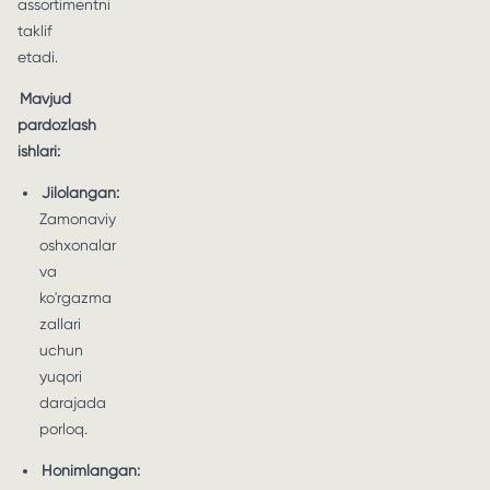
assortimentni
taklif
etadi.
Mavjud
pardozlash
ishlari:
Jilolangan:
Zamonaviy
oshxonalar
va
ko'rgazma
zallari
uchun
yuqori
darajada
porloq.
Honimlangan: