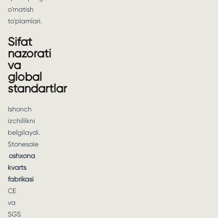
o'rnatish
to'plamlari.
Sifat
nazorati
va
global
standartlar
Ishonch
izchillikni
belgilaydi.
Stonesale
oshxona
kvarts
fabrikasi
CE
va
SGS