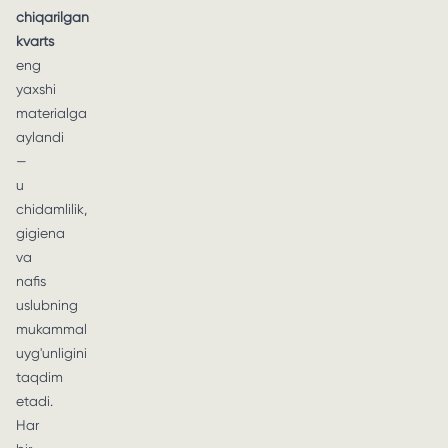
chiqarilgan
kvarts
eng
yaxshi
materialga
aylandi
—
u
chidamlilik,
gigiena
va
nafis
uslubning
mukammal
uyg'unligini
taqdim
etadi.
Har