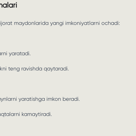
malari
 tijorat maydonlarida yangi imkoniyatlarni ochadi:
rni yaratadi.
ikni teng ravishda qaytaradi.
izaynlarni yaratishga imkon beradi.
uqtalarni kamaytiradi.