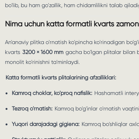
bo'lib, bu ham go'zallik, ham chidamlilikni talab qiladi
Nima uchun katta formatli kvarts zamon
An'anaviy plitka o'rnatish ko'pincha ko'rinadigan bo'g
kvarts
3200 × 1600 mm
gacha bo'lgan plitalar bilan b
monolit ko'rinishni ta'minlaydi.
Katta formatli kvarts plitalarining afzalliklari:
Kamroq choklar, ko'proq nafislik:
Hashamatli interye
Tezroq o'rnatish:
Kamroq bo'g'inlar o'rnatish vaqti
Yuqori darajadagi gigiena:
Kamroq bo'shliqlar axlo