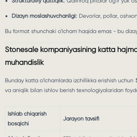
Strukturaviy qattiqlik:
Qalinroq plitalar og'ir yuk o
Dizayn moslashuvchanligi:
Devorlar, pollar, oshxo
Bu format shunchaki o'lcham haqida emas - bu dizayn 
Stonesale kompaniyasining katta hajmdag
muhandislik
Bunday katta o'lchamlarda izchillikka erishish uchun
va aniqlik bilan ishlov berish texnologiyalaridan foyd
Ishlab chiqarish
Jarayon tavsifi
bosqichi