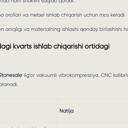
stida ham shaklini saqlab qoladi.
na orollari va mebel ishlab chiqarish uchun mos keladi.
aniqligi va materialning ishlashi qanday birlashishi h
i kvarts ishlab chiqarishi ortidagi
Stonesale
ilg'or vakuumli vibrokompressiya, CNC kalibr
alanadi.
Natija