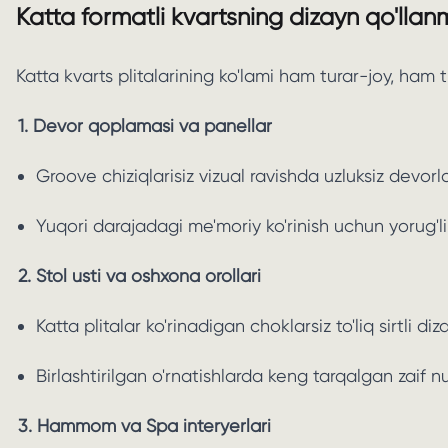
Katta formatli kvartsning dizayn qo'llan
Katta kvarts plitalarining ko'lami ham turar-joy, ham
1. Devor qoplamasi va panellar
Groove chiziqlarisiz vizual ravishda uzluksiz devorla
Yuqori darajadagi me'moriy ko'rinish uchun yorug'l
2. Stol usti va oshxona orollari
Katta plitalar ko'rinadigan choklarsiz to'liq sirtli d
Birlashtirilgan o'rnatishlarda keng tarqalgan zaif n
3. Hammom va Spa interyerlari