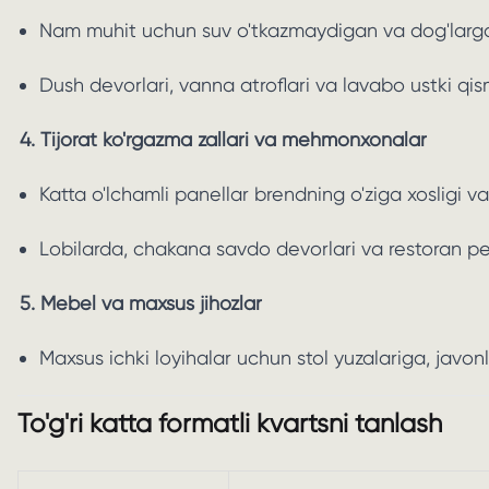
Nam muhit uchun suv o'tkazmaydigan va dog'larga
Dush devorlari, vanna atroflari va lavabo ustki qis
4. Tijorat ko'rgazma zallari va mehmonxonalar
Katta o'lchamli panellar brendning o'ziga xosligi va d
Lobilarda, chakana savdo devorlari va restoran pes
5. Mebel va maxsus jihozlar
Maxsus ichki loyihalar uchun stol yuzalariga, javo
To'g'ri katta formatli kvartsni tanlash