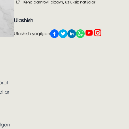
1.7
Keng qamrovli dizayn, uzluksiz natijalar
Ulashish
Ulashish yoqilgan
orat
ollar
ilgan