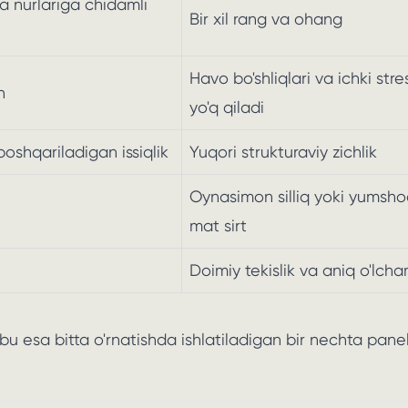
ha nurlariga chidamli
Bir xil rang va ohang
Havo bo'shliqlari va ichki stre
n
yo'q qiladi
oshqariladigan issiqlik
Yuqori strukturaviy zichlik
Oynasimon silliq yoki yumsh
mat sirt
Doimiy tekislik va aniq o'lch
 bu esa bitta o'rnatishda ishlatiladigan bir nechta panel