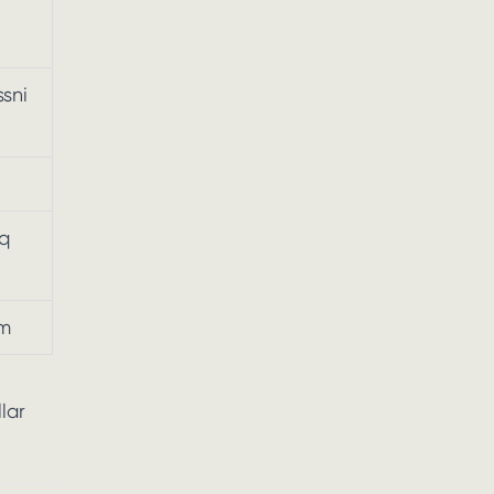
ssni
oq
am
lar