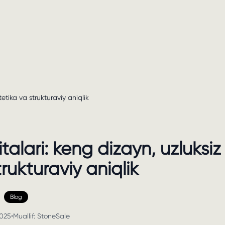
tetika va strukturaviy aniqlik
italari: keng dizayn, uzluksiz
trukturaviy aniqlik
Blog
2025
•
Muallif:
StoneSale