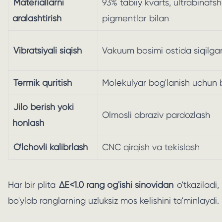
Materiallarni
93% tabiiy kvarts, ultrabinafs
aralashtirish
pigmentlar bilan
Vibratsiyali siqish
Vakuum bosimi ostida siqilga
Termik quritish
Molekulyar bog'lanish uchun b
Jilo berish yoki
Olmosli abraziv pardozlash
honlash
O'lchovli kalibrlash
CNC qirqish va tekislash
Har bir plita
ΔE<1.0 rang og'ishi sinovidan
o'tkaziladi,
bo'ylab ranglarning uzluksiz mos kelishini ta'minlaydi.