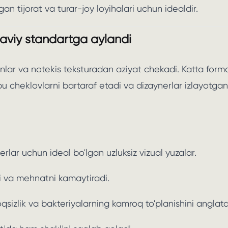
gan tijorat va turar-joy loyihalari uchun idealdir.
aviy standartga aylandi
'inlar va notekis teksturadan aziyat chekadi. Katta forma
u cheklovlarni bartaraf etadi va dizaynerlar izlayotgan
rlar uchun ideal bo'lgan uzluksiz vizual yuzalar.
ni va mehnatni kamaytiradi.
qsizlik va bakteriyalarning kamroq to'planishini anglata