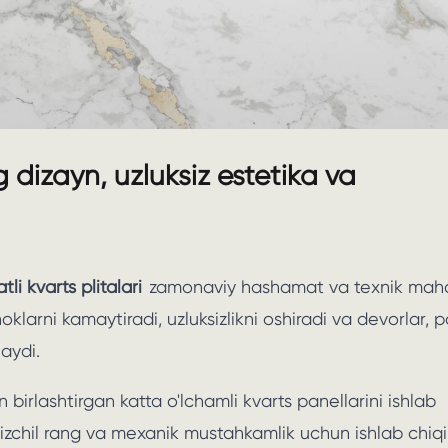
g dizayn, uzluksiz estetika va
tli kvarts plitalari
zamonaviy hashamat va texnik mah
klarni kamaytiradi, uzluksizlikni oshiradi va devorlar, p
laydi.
n birlashtirgan katta o'lchamli kvarts panellarini ishlab
k, izchil rang va mexanik mustahkamlik uchun ishlab chiq