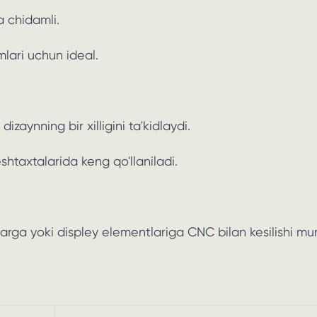
 chidamli.
mlari uchun ideal.
izaynning bir xilligini ta'kidlaydi.
htaxtalarida keng qo'llaniladi.
nlarga yoki displey elementlariga CNC bilan kesilishi mu