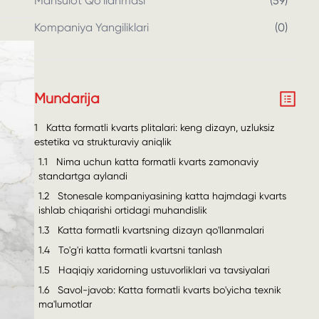
Mahsulot Qo'llanmasi
(
59
)
Kompaniya Yangiliklari
(
0
)
Mundarija
1
Katta formatli kvarts plitalari: keng dizayn, uzluksiz
estetika va strukturaviy aniqlik
1.1
Nima uchun katta formatli kvarts zamonaviy
standartga aylandi
1.2
Stonesale kompaniyasining katta hajmdagi kvarts
ishlab chiqarishi ortidagi muhandislik
1.3
Katta formatli kvartsning dizayn qo'llanmalari
1.4
To'g'ri katta formatli kvartsni tanlash
1.5
Haqiqiy xaridorning ustuvorliklari va tavsiyalari
1.6
Savol-javob: Katta formatli kvarts bo'yicha texnik
ma'lumotlar