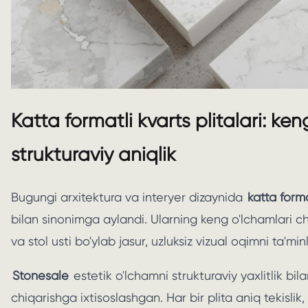
Katta formatli kvarts plitalari: ken
strukturaviy aniqlik
Bugungi arxitektura va interyer dizaynida
katta forma
bilan sinonimga aylandi. Ularning keng o'lchamlari cho
va stol usti bo'ylab jasur, uzluksiz vizual oqimni ta'min
Stonesale
estetik o'lchamni strukturaviy yaxlitlik bila
chiqarishga ixtisoslashgan. Har bir plita aniq tekisli