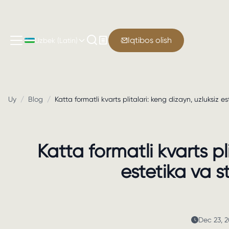
Iqtibos olish
Uzbek (Latin)
Uy
/
Blog
/
Katta formatli kvarts plitalari: keng dizayn, uzluksiz es
Katta formatli kvarts pl
estetika va s
Dec 23, 