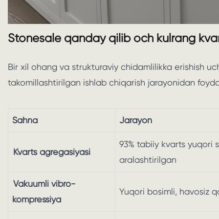
Stonesale qanday qilib och kulrang kvar
Bir xil ohang va strukturaviy chidamlilikka erishish u
takomillashtirilgan ishlab chiqarish jarayonidan foyd
Sahna
Jarayon
93% tabiiy kvarts yuqori s
Kvarts agregasiyasi
aralashtirilgan
Vakuumli vibro-
Yuqori bosimli, havosiz q
kompressiya