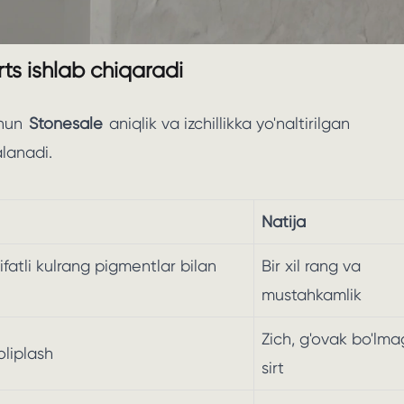
ts ishlab chiqaradi
chun
Stonesale
aniqlik va izchillikka yo'naltirilgan
alanadi.
Natija
ifatli kulrang pigmentlar bilan
Bir xil rang va
mustahkamlik
Zich, g'ovak bo'lm
oliplash
sirt