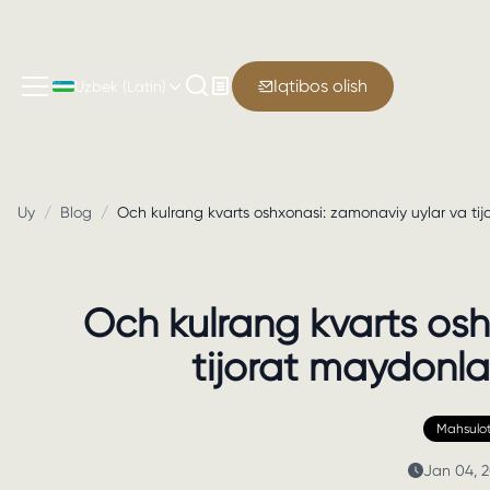
Iqtibos olish
Uzbek (Latin)
Uy
/
Blog
/
Och kulrang kvarts oshxonasi: zamonaviy uylar va tijo
Och kulrang kvarts osh
tijorat maydonlar
Mahsulot
Jan 04, 