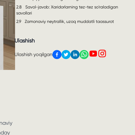
2.8
Savol-javob: Xaridorlarning tez-tez so'raladigan
savollari
2.9
Zamonaviy neytrallik, uzoq muddatli taassurot
Ulashish
Ulashish yoqilgan
naviy
nday