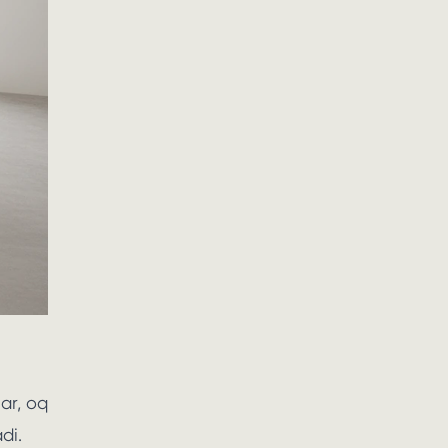
ar, oq
di.