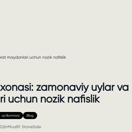
rat maydonlari uchun nozik nafislik
xonasi: zamonaviy uylar va
i uchun nozik nafislik
 qo'llanmasi
Blog
2026
•
Muallif:
StoneSale