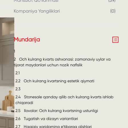
Mahsulot Qo'llanmasi
(
59
)
Kompaniya Yangiliklari
(
0
)
Mundarija
1
2
Och kulrang kvarts oshxonasi: zamonaviy uylar va
tijorat maydonlari uchun nozik nafislik
2.1
2.2
Och kulrang kvartsning estetik qiymati
2.3
2.4
Stonesale qanday qilib och kulrang kvarts ishlab
chiqaradi
2.5
Ilovalar: Och kulrang kvartsning ustunligi
2.6
Tugatish va dizayn variantlari
2.7
Haqiqiy xaridorning e'tiborga olishlari