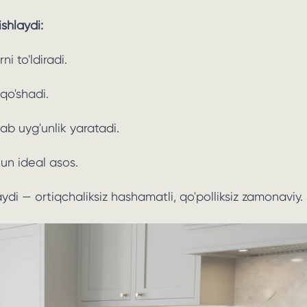
shlaydi:
i to'ldiradi.
 qo'shadi.
ab uyg'unlik yaratadi.
hun ideal asos.
ydi — ortiqchaliksiz hashamatli, qo'polliksiz zamonaviy.