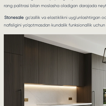
rang palitrasi bilan moslasha oladigan darajada neyt
Stonesale
go'zallik va elastiklikni uyg'unlashtirgan oc
nafisligini yo'qotmasdan kundalik funksionallik uchun 