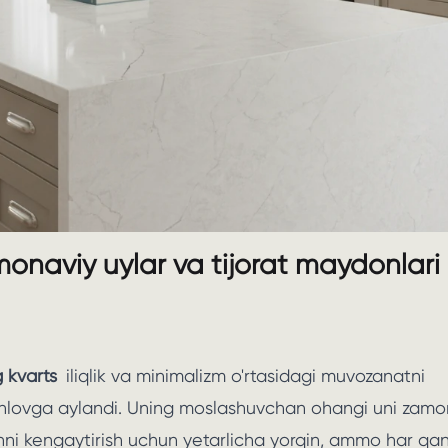
onaviy uylar va tijorat maydonlari
 kvarts
iliqlik va minimalizm o'rtasidagi muvozanatni
tanlovga aylandi. Uning moslashuvchan ohangi uni zamo
nni kengaytirish uchun yetarlicha yorqin, ammo har qa