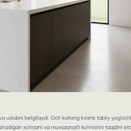
a uslubni belgilaydi. Och kulrang kvarts tabiiy yog'ochl
hadigan xotirjam va muvozanatli ko'rinishni taqdim eta