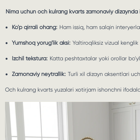
Nima uchun och kulrang kvarts zamonaviy dizaynda i
Ko'p qirrali ohang:
Ham issiq, ham salqin interyerlarn
Yumshoq yorug'lik aksi:
Yaltiroqliksiz vizual kenglik
Izchil tekstura:
Katta peshtaxtalar yoki orollar bo'yl
Zamonaviy neytrallik:
Turli xil dizayn aksentlari uc
Och kulrang kvarts yuzalari xotirjam ishonchni ifodala