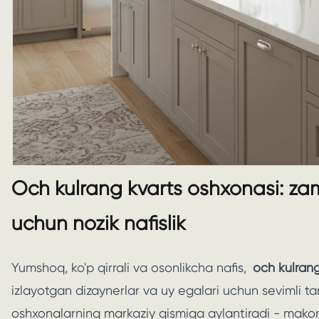
Och kulrang kvarts oshxonasi: zam
uchun nozik nafislik
Yumshoq, ko'p qirrali va osonlikcha nafis,
och kulrang
izlayotgan dizaynerlar va uy egalari uchun sevimli 
oshxonalarning markaziy qismiga aylantiradi - mako