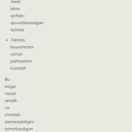
mesh
bilan
qo'llab-
quvvatlanadigan
tizimlar
Takroriy
buyurtmalar
uchun
partiyalarni
kuzatish
Bu
bizga
vizual
aniqlik
va
o'rnatish
samaradorligini
ta'minlaydigan