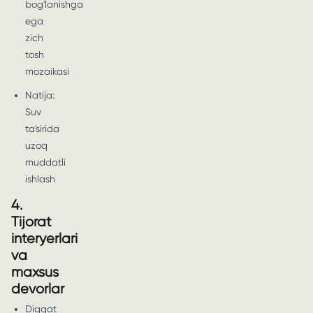
bog'lanishga
ega
zich
tosh
mozaikasi
Natija:
Suv
ta'sirida
uzoq
muddatli
ishlash
4.
Tijorat
interyerlari
va
maxsus
devorlar
Diqqat