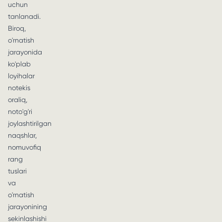
uchun
tanlanadi.
Biroq,
o'rnatish
jarayonida
ko'plab
loyihalar
notekis
oraliq,
noto'g'ri
joylashtirilgan
naqshlar,
nomuvofiq
rang
tuslari
va
o'rnatish
jarayonining
sekinlashishi