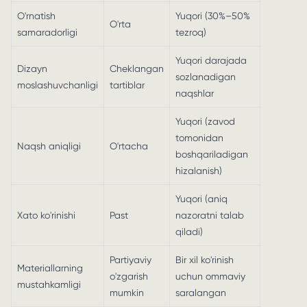
O'rnatish
Yuqori (30%–50%
O'rta
samaradorligi
tezroq)
Yuqori darajada
Dizayn
Cheklangan
sozlanadigan
moslashuvchanligi
tartiblar
naqshlar
Yuqori (zavod
tomonidan
Naqsh aniqligi
O'rtacha
boshqariladigan
hizalanish)
Yuqori (aniq
Xato ko'rinishi
Past
nazoratni talab
qiladi)
Partiyaviy
Bir xil ko'rinish
Materiallarning
o'zgarish
uchun ommaviy
mustahkamligi
mumkin
saralangan