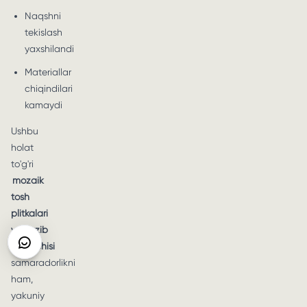
Naqshni
tekislash
yaxshilandi
Materiallar
chiqindilari
kamaydi
Ushbu
holat
to'g'ri
mozaik
tosh
plitkalari
yetkazib
beruvchisi
samaradorlikni
ham,
yakuniy