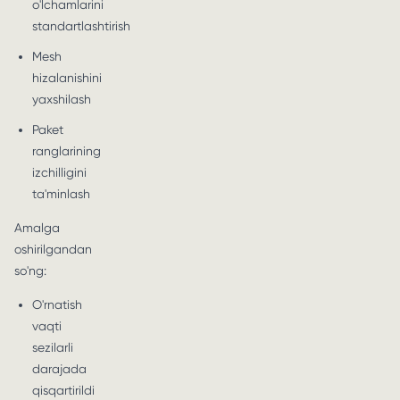
o'lchamlarini
standartlashtirish
Mesh
hizalanishini
yaxshilash
Paket
ranglarining
izchilligini
ta'minlash
Amalga
oshirilgandan
so'ng:
O'rnatish
vaqti
sezilarli
darajada
qisqartirildi