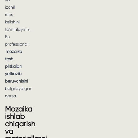
izchil
mos
kelishini
ta'minlaymiz.
Bu
professional
mozaika
tosh
plitkalari
yetkazib
beruvchisini
belgilaydigan
narsa.
Mozaika
ishlab
chiqarish
va