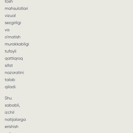
tosh
mahsulotlari
vizual
sezgirligi
va
o'rnatish
murakkabligi
tufayli
qattiqroq
sifat
nazoratini
talab
qiladi.
Shu
sababli,
izchil
natijalarga
erishish