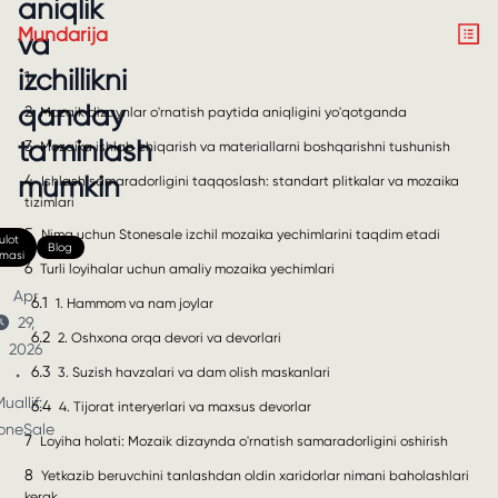
aniqlik
Mundarija
va
izchillikni
1
qanday
2
Mozaik dizaynlar o'rnatish paytida aniqligini yo'qotganda
ta'minlash
3
Mozaika ishlab chiqarish va materiallarni boshqarishni tushunish
mumkin
4
Ishlash samaradorligini taqqoslash: standart plitkalar va mozaika
tizimlari
5
Nima uchun Stonesale izchil mozaika yechimlarini taqdim etadi
lot
Blog
nmasi
6
Turli loyihalar uchun amaliy mozaika yechimlari
Apr
6.1
1. Hammom va nam joylar
29,
6.2
2. Oshxona orqa devori va devorlari
2026
6.3
3. Suzish havzalari va dam olish maskanlari
•
uallif:
6.4
4. Tijorat interyerlari va maxsus devorlar
oneSale
7
Loyiha holati: Mozaik dizaynda o'rnatish samaradorligini oshirish
8
Yetkazib beruvchini tanlashdan oldin xaridorlar nimani baholashlari
kerak