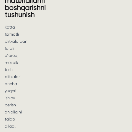
materiallarni
boshqarishni
tushunish
Katta
formatli
plitkalardan
farqli
o'laroq,
mozaik
tosh
plitkalari
ancha
yuqori
ishlov
berish
aniqligini
talab
qiladi.