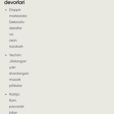
devorlari
Diqqat
markazida:
Dekorativ
detallar
va
oson
tozalash
Yechim:
Jilolangan
yoki
shanlangan
mozaik
plitkalar
Natija:
Kam
parvarish
bilan