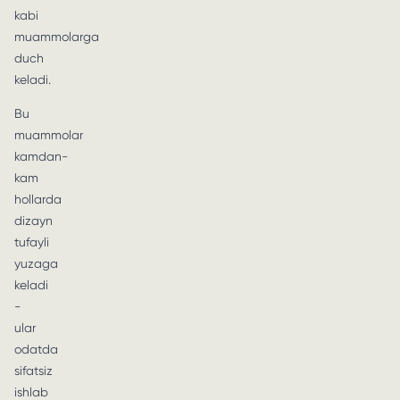
kabi
muammolarga
duch
keladi.
Bu
muammolar
kamdan-
kam
hollarda
dizayn
tufayli
yuzaga
keladi
-
ular
odatda
sifatsiz
ishlab