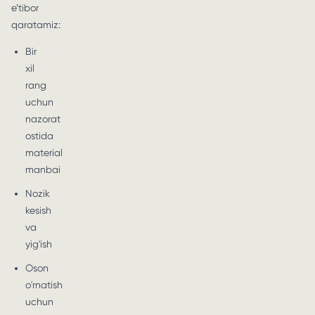
e’tibor
qaratamiz:
Bir
xil
rang
uchun
nazorat
ostida
material
manbai
Nozik
kesish
va
yig'ish
Oson
o'rnatish
uchun