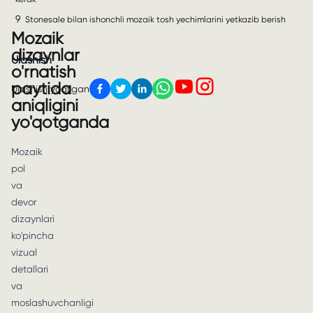
9
Stonesale bilan ishonchli mozaik tosh yechimlarini yetkazib berish
Mozaik
dizaynlar
Ulashish
o'rnatish
paytida
Ulashish yoqilgan
aniqligini
yo'qotganda
Mozaik
pol
va
devor
dizaynlari
ko'pincha
vizual
detallari
va
moslashuvchanligi