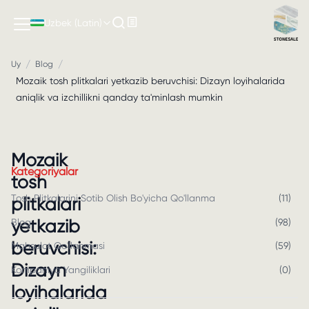
Uzbek (Latin)
/
/
Uy
Blog
Mozaik tosh plitkalari yetkazib beruvchisi: Dizayn loyihalarida
aniqlik va izchillikni qanday ta'minlash mumkin
Mozaik
Kategoriyalar
tosh
Tosh Plitkalarini Sotib Olish Bo'yicha Qo'llanma
(
11
)
plitkalari
yetkazib
Blog
(
98
)
beruvchisi:
Mahsulot Qo'llanmasi
(
59
)
Dizayn
Kompaniya Yangiliklari
(
0
)
loyihalarida