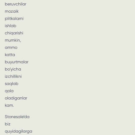
beruvchilar
mozaik
plitkalarni
ishlab
chiqarishi
mumkin,
ammo
katta
buyurtmalar
bo'yicha
izchillikni
saqlab
qola
oladiganlar
kam.
Stonesale’da
biz
quyidagilarga