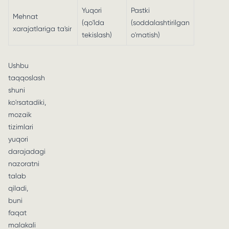
Yuqori
Pastki
Mehnat
(qo'lda
(soddalashtirilgan
xarajatlariga ta'sir
tekislash)
o'rnatish)
Ushbu
taqqoslash
shuni
ko'rsatadiki,
mozaik
tizimlari
yuqori
darajadagi
nazoratni
talab
qiladi,
buni
faqat
malakali