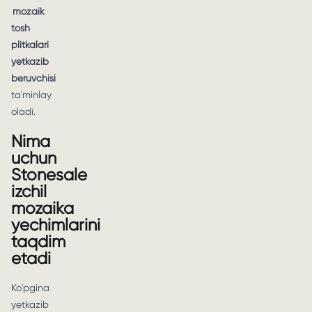
mozaik
tosh
plitkalari
yetkazib
beruvchisi
ta'minlay
oladi.
Nima
uchun
Stonesale
izchil
mozaika
yechimlarini
taqdim
etadi
Ko'pgina
yetkazib