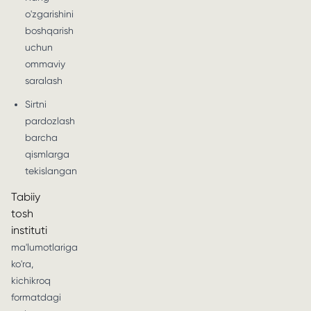
o'zgarishini
boshqarish
uchun
ommaviy
saralash
Sirtni
pardozlash
barcha
qismlarga
tekislangan
Tabiiy
tosh
instituti
ma'lumotlariga
ko'ra,
kichikroq
formatdagi