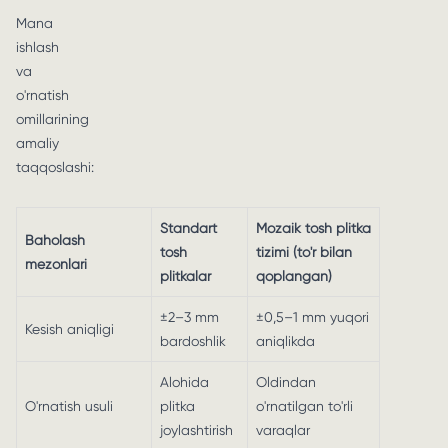
Mana
ishlash
va
o'rnatish
omillarining
amaliy
taqqoslashi:
Standart
Mozaik tosh plitka
Baholash
tosh
tizimi (to'r bilan
mezonlari
plitkalar
qoplangan)
±2–3 mm
±0,5–1 mm yuqori
Kesish aniqligi
bardoshlik
aniqlikda
Alohida
Oldindan
O'rnatish usuli
plitka
o'rnatilgan to'rli
joylashtirish
varaqlar