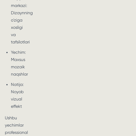
markazi:
Dizaynning
o'ziga
xosligi
va
tafsilotlari
Yechim:
Maxsus
mozaik
naqshlar
Natija:
Noyob
vizual
effekt
Ushbu
yechimlar
professional