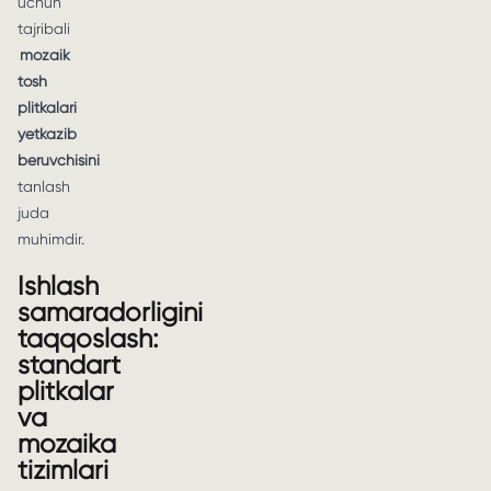
uchun
tajribali
mozaik
tosh
plitkalari
yetkazib
beruvchisini
tanlash
juda
muhimdir.
Ishlash
samaradorligini
taqqoslash:
standart
plitkalar
va
mozaika
tizimlari