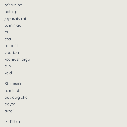
to'rlarning
noto'g'ri
joylashishini
ta'minladi,
bu
esa
o'rnatish
vaqtida
kechikishlarga
olib
keldi.
Stonesale
ta'minotni
quyidagicha
qayta
tuzdi:
Plitka