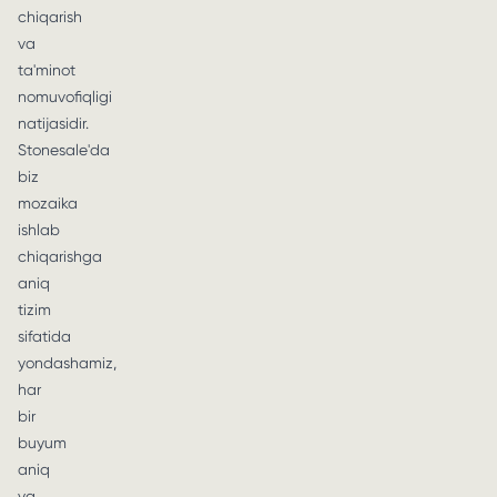
chiqarish
va
ta'minot
nomuvofiqligi
natijasidir.
Stonesale'da
biz
mozaika
ishlab
chiqarishga
aniq
tizim
sifatida
yondashamiz,
har
bir
buyum
aniq
va