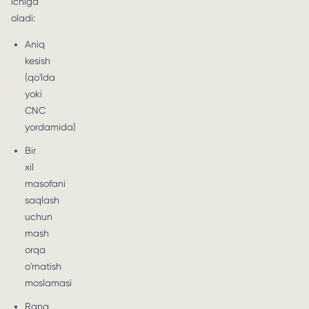
ichiga
oladi:
Aniq
kesish
(qo'lda
yoki
CNC
yordamida)
Bir
xil
masofani
saqlash
uchun
mash
orqa
o'rnatish
moslamasi
Rang