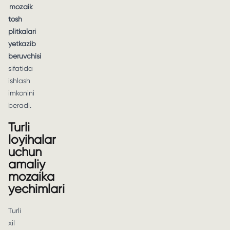
mozaik
tosh
plitkalari
yetkazib
beruvchisi
sifatida
ishlash
imkonini
beradi.
Turli
loyihalar
uchun
amaliy
mozaika
yechimlari
Turli
xil