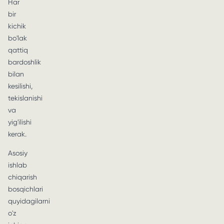
Har
bir
kichik
bo'lak
qattiq
bardoshlik
bilan
kesilishi,
tekislanishi
va
yig'ilishi
kerak.
Asosiy
ishlab
chiqarish
bosqichlari
quyidagilarni
o'z