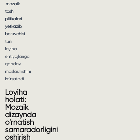
mozaik
tosh
plitkalari
yetkazib
beruvchisi
turli
loyiha
ehtiyojlariga
qanday
moslashishini
ko'rsatadi.
Loyiha
holati:
Mozaik
dizaynda
o'rnatish
samaradorligini
oshirish