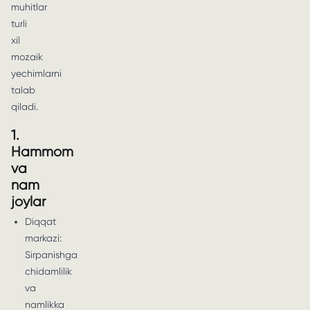
muhitlar
turli
xil
mozaik
yechimlarni
talab
qiladi.
1.
Hammom
va
nam
joylar
Diqqat
markazi:
Sirpanishga
chidamlilik
va
namlikka