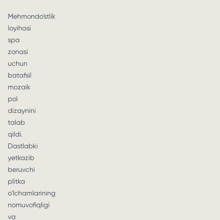
Mehmondo'stlik
loyihasi
spa
zonasi
uchun
batafsil
mozaik
pol
dizaynini
talab
qildi.
Dastlabki
yetkazib
beruvchi
plitka
o'lchamlarining
nomuvofiqligi
va