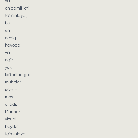
va
chidamlilikni
ta'minlaydi,
bu
uni
ochiq
havoda
va
og'ir
yuk
ko'tariladigan
muhitlar
uchun
mos
qiladi.
Marmar
vizual
boylikni
ta'minlaydi