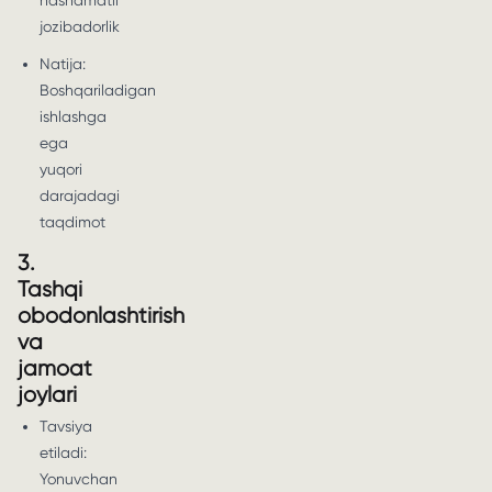
hashamatli
jozibadorlik
Natija:
Boshqariladigan
ishlashga
ega
yuqori
darajadagi
taqdimot
3.
Tashqi
obodonlashtirish
va
jamoat
joylari
Tavsiya
etiladi:
Yonuvchan