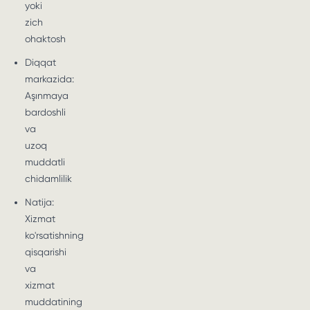
yoki
zich
ohaktosh
Diqqat
markazida:
Aşınmaya
bardoshli
va
uzoq
muddatli
chidamlilik
Natija:
Xizmat
ko'rsatishning
qisqarishi
va
xizmat
muddatining