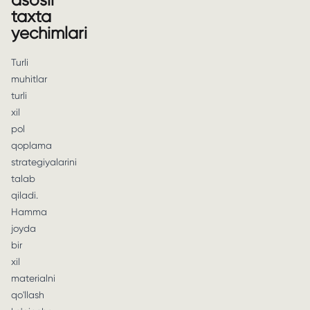
asosli
taxta
yechimlari
Turli
muhitlar
turli
xil
pol
qoplama
strategiyalarini
talab
qiladi.
Hamma
joyda
bir
xil
materialni
qo'llash