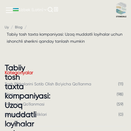
Uzbek (Latin)
/
/
Uy
Blog
Tabiiy tosh taxta kompaniyasi: Uzoq muddatli loyihalar uchun
ishonchli sherikni qanday tanlash mumkin
Tabiiy
Kategoriyalar
tosh
Tosh Plitkalarini Sotib Olish Bo'yicha Qo'llanma
(
11
)
taxta
kompaniyasi:
Blog
(
98
)
Uzoq
Mahsulot Qo'llanmasi
(
59
)
muddatli
Kompaniya Yangiliklari
(
0
)
loyihalar