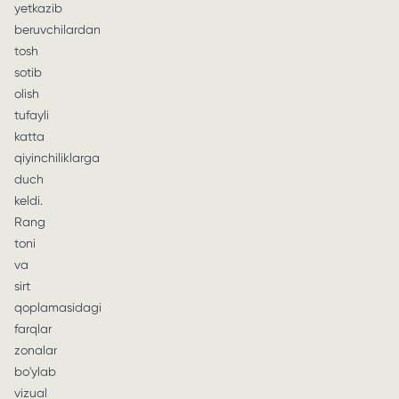
yetkazib
beruvchilardan
tosh
sotib
olish
tufayli
katta
qiyinchiliklarga
duch
keldi.
Rang
toni
va
sirt
qoplamasidagi
farqlar
zonalar
bo'ylab
vizual