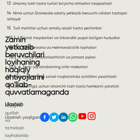
13
Umumiy tosh taxta turlari bo'yicha ishlashni taqqoslash
14
Nima uchun Stonesale odatiy yetkazib beruvchi rolidan tashqari
ishlaydi
15
Turli muhitlar uchun amaliy asosli taxta yechimlari
15.1
Zamin
1. Tijorat maydonlari va tirbandlik yuqori bo'lgan hududlar
yetkazib
15.2
2. Mehmonxona va mehmondo'stlik loyihalari
beruvchilari
15.3
3. Tashqi obodonlashtirish va jamoat joylari
loyihaning
15.4
4. Turar-joy binolarining ichki makonlari
haqiqiy
ehtiyojlarini
16
Loyiha holati: Ko'p zonali rivojlanishda izchillikni yaxshilash
qo'llab-
17
Loyihalaringiz uchun ishonchli tosh taxta hamkorini yaratish
quvvatlamaganda
Ulashish
Ko'pgina
qurilish
Ulashish yoqilgan
va
ta'mirlash
loyihalarida