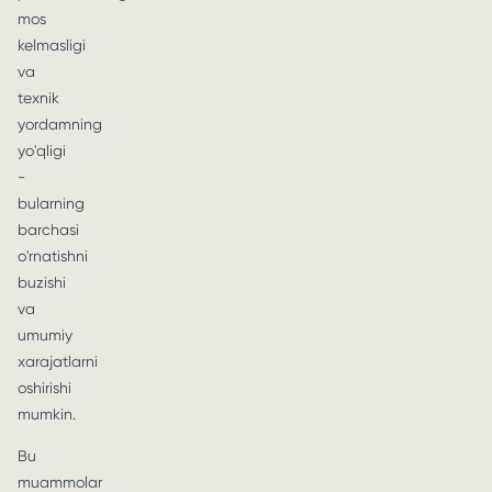
mos
kelmasligi
va
texnik
yordamning
yo'qligi
-
bularning
barchasi
o'rnatishni
buzishi
va
umumiy
xarajatlarni
oshirishi
mumkin.
Bu
muammolar