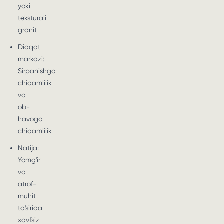
yoki
teksturali
granit
Diqqat
markazi:
Sirpanishga
chidamlilik
va
ob-
havoga
chidamlilik
Natija:
Yomg'ir
va
atrof-
muhit
ta'sirida
xavfsiz