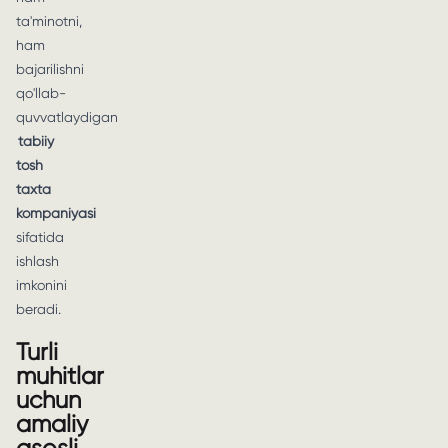
ta'minotni,
ham
bajarilishni
qo'llab-
quvvatlaydigan
tabiiy
tosh
taxta
kompaniyasi
sifatida
ishlash
imkonini
beradi.
Turli
muhitlar
uchun
amaliy