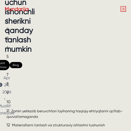
uchun
Mundarija
ishonchli
sherikni
1
qanday
2
tanlash
3
mumkin
4
5
lot
6
Blog
nmasi
7
Apr
8
24,
2026
9
•
10
uallif:
11
Zamin yetkazib beruvchilari loyihaning haqiqiy ehtiyojlarini qo'llab-
oneSale
quvvatlamaganda
12
Materiallarni tanlash va strukturaviy ishlashni tushunish