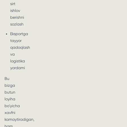
sirt
ishlov
berishni
sozlash
Eksportga
tayyor
qadoqlash
va
logistika
yordami
Bu
bizga
butun
loyiha
bo'yicha
xavfni
kamaytiradigan,
ham