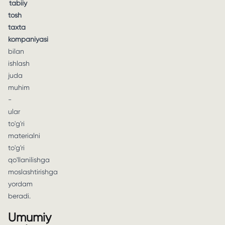
tabiiy
tosh
taxta
kompaniyasi
bilan
ishlash
juda
muhim
-
ular
to'g'ri
materialni
to'g'ri
qo'llanilishga
moslashtirishga
yordam
beradi.
Umumiy