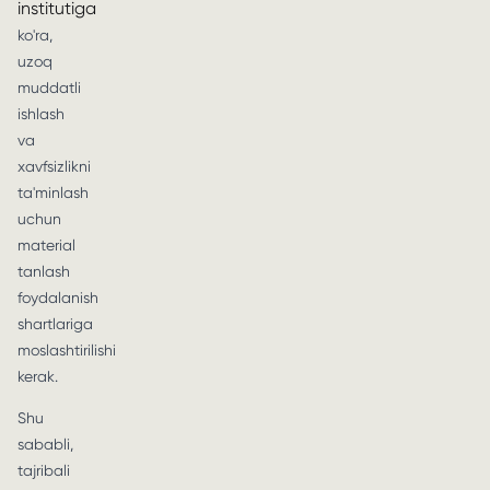
institutiga
ko'ra,
uzoq
muddatli
ishlash
va
xavfsizlikni
ta'minlash
uchun
material
tanlash
foydalanish
shartlariga
moslashtirilishi
kerak.
Shu
sababli,
tajribali