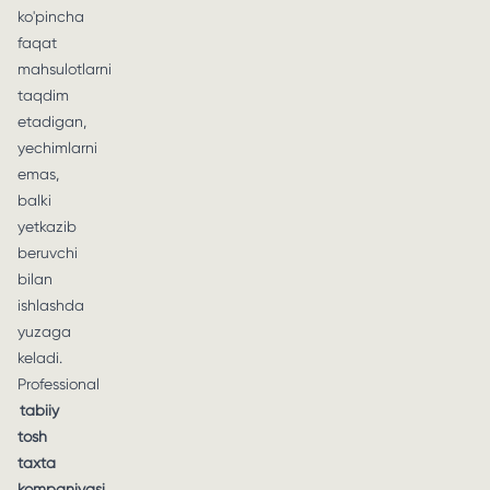
ko'pincha
faqat
mahsulotlarni
taqdim
etadigan,
yechimlarni
emas,
balki
yetkazib
beruvchi
bilan
ishlashda
yuzaga
keladi.
Professional
tabiiy
tosh
taxta
kompaniyasi