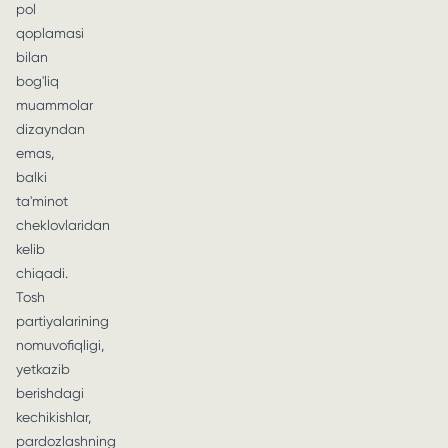
pol
qoplamasi
bilan
bog'liq
muammolar
dizayndan
emas,
balki
ta'minot
cheklovlaridan
kelib
chiqadi.
Tosh
partiyalarining
nomuvofiqligi,
yetkazib
berishdagi
kechikishlar,
pardozlashning