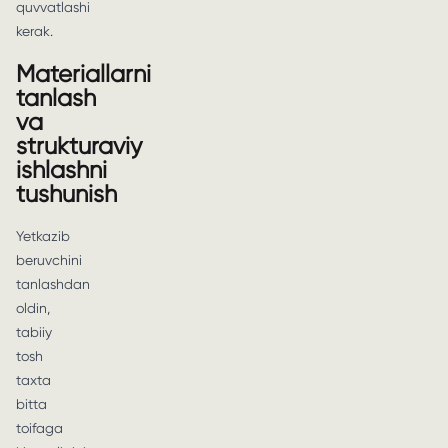
quvvatlashi
kerak.
Materiallarni
tanlash
va
strukturaviy
ishlashni
tushunish
Yetkazib
beruvchini
tanlashdan
oldin,
tabiiy
tosh
taxta
bitta
toifaga