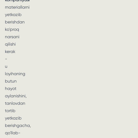
materiallarni
yetkazib
berishdan
ko'proq
narsani
qilishi
kerak
-
u
loyihaning
butun
hayot
aylanishini,
tanlovdan
tortib
yetkazib
berishgacha,
qo'llab-