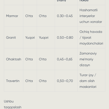
(nam)
holati
Hashamatli
Marmar
O'rta
O'rta
0.30–0.45
interyerlar
uchun xonalar
Ochiq havoda
Granit
Yuqori
Yuqori
0.50–0.80
/ tijorat
maydonchalari
Zamonaviy
Ohaktosh
O'rta
O'rta
0,45–0,65
me'moriy
dizayn
Turar-joy /
Travertin
O'rta
O'rta
0,50–0,70
dam olish
maskanlari
Ushbu
taqqoslash