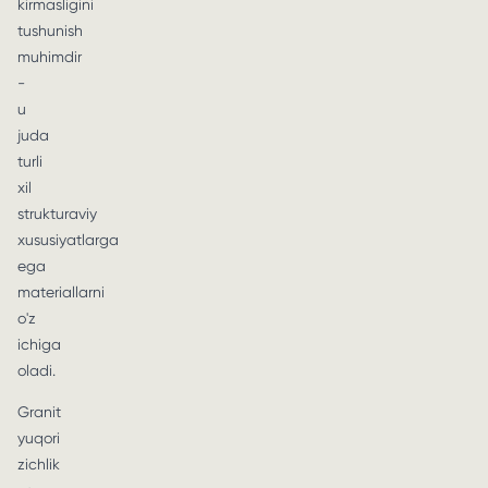
kirmasligini
tushunish
muhimdir
-
u
juda
turli
xil
strukturaviy
xususiyatlarga
ega
materiallarni
o'z
ichiga
oladi.
Granit
yuqori
zichlik