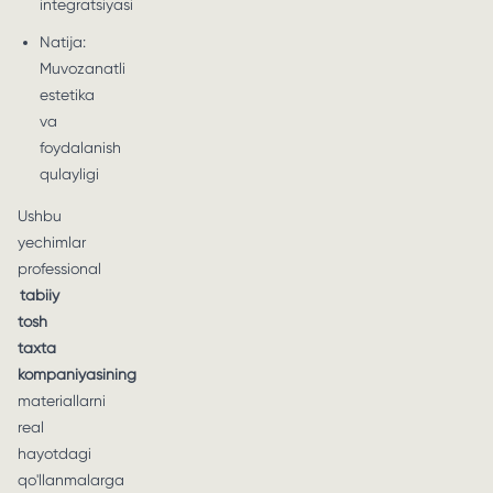
integratsiyasi
Natija:
Muvozanatli
estetika
va
foydalanish
qulayligi
Ushbu
yechimlar
professional
tabiiy
tosh
taxta
kompaniyasining
materiallarni
real
hayotdagi
qo'llanmalarga