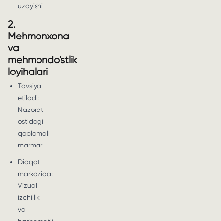
uzayishi
2.
Mehmonxona
va
mehmondo'stlik
loyihalari
Tavsiya
etiladi:
Nazorat
ostidagi
qoplamali
marmar
Diqqat
markazida:
Vizual
izchillik
va