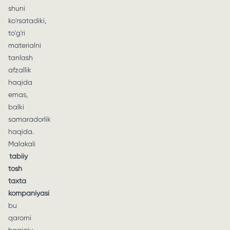
shuni
ko'rsatadiki,
to'g'ri
materialni
tanlash
afzallik
haqida
emas,
balki
samaradorlik
haqida.
Malakali
tabiiy
tosh
taxta
kompaniyasi
bu
qarorni