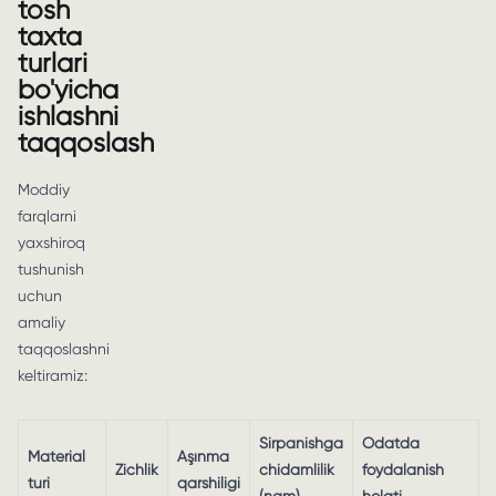
tosh
taxta
turlari
bo'yicha
ishlashni
taqqoslash
Moddiy
farqlarni
yaxshiroq
tushunish
uchun
amaliy
taqqoslashni
keltiramiz:
Sirpanishga
Odatda
Material
Aşınma
Zichlik
chidamlilik
foydalanish
turi
qarshiligi