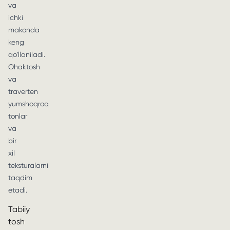
va
ichki
makonda
keng
qo'llaniladi.
Ohaktosh
va
traverten
yumshoqroq
tonlar
va
bir
xil
teksturalarni
taqdim
etadi.
Tabiiy
tosh