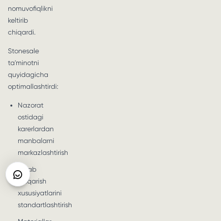
nomuvofiqlikni
keltirib
chiqardi.
Stonesale
ta'minotni
quyidagicha
optimallashtirdi:
Nazorat
ostidagi
karerlardan
manbalarni
markazlashtirish
Ishlab
chiqarish
xususiyatlarini
standartlashtirish