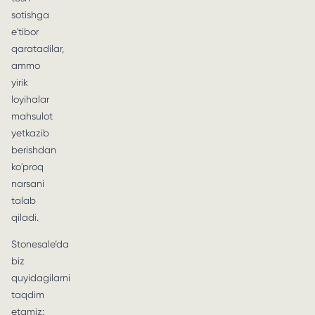
sotishga
e'tibor
qaratadilar,
ammo
yirik
loyihalar
mahsulot
yetkazib
berishdan
ko'proq
narsani
talab
qiladi.
Stonesale’da
biz
quyidagilarni
taqdim
etamiz: