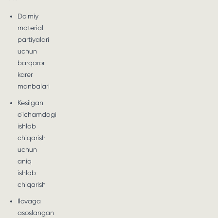
Doimiy
material
partiyalari
uchun
barqaror
karer
manbalari
Kesilgan
o'lchamdagi
ishlab
chiqarish
uchun
aniq
ishlab
chiqarish
Ilovaga
asoslangan