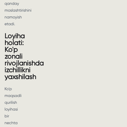
qanday
moslashtirishini
namoyish
etadi.
Loyiha
holati:
Ko'p
zonali
rivojlanishda
izchillikni
yaxshilash
Ko'p
maqsadli
qurilish
loyihasi
bir
nechta