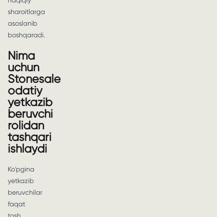
haqiqiy
sharoitlarga
asoslanib
boshqaradi.
Nima
uchun
Stonesale
odatiy
yetkazib
beruvchi
rolidan
tashqari
ishlaydi
Ko'pgina
yetkazib
beruvchilar
faqat
tosh