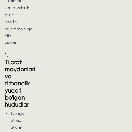
ko'pincha
samaradorlik
bilan
bog'liq
muammolarga
olib
keladi.
1.
Tijorat
maydonlari
va
tirbandlik
yuqori
bo'lgan
hududlar
Tavsiya
etiladi:
Granit