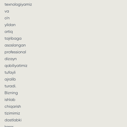
texnologiyamiz
va
o'n
yildan
ortiq
tajribaga
asoslangan
professional
dizayn
qobiliyatimiz
tufayli
ajralib
turadi.
Bizning
ishlab
chiqarish
tizimimiz
dastlabki
karer