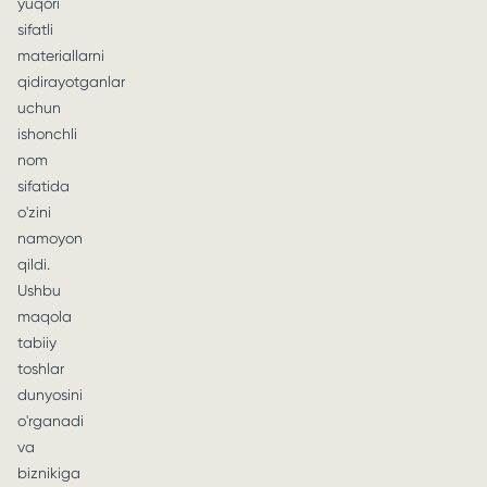
yuqori
sifatli
materiallarni
qidirayotganlar
uchun
ishonchli
nom
sifatida
o'zini
namoyon
qildi.
Ushbu
maqola
tabiiy
toshlar
dunyosini
o'rganadi
va
biznikiga