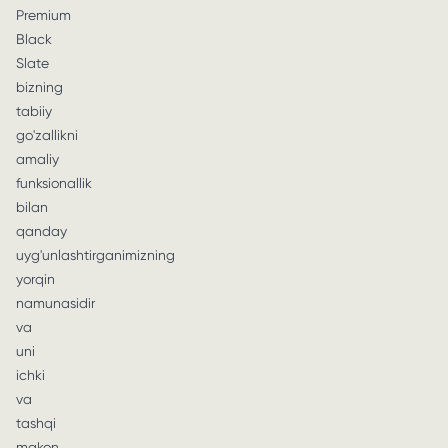
Premium
Black
Slate
bizning
tabiiy
go'zallikni
amaliy
funksionallik
bilan
qanday
uyg'unlashtirganimizning
yorqin
namunasidir
va
uni
ichki
va
tashqi
makon