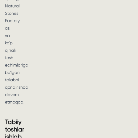
Natural
Stones
Factory
asl
va
ko'p
qirrali
tosh
echimlariga
bo'lgan
talabni
qondirishda
davom
etmoqda.
Tabiiy
toshlar
ishlab