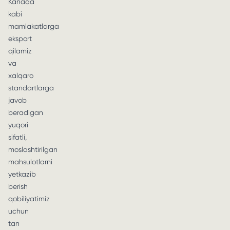
Kanada
kabi
mamlakatlarga
eksport
qilamiz
va
xalqaro
standartlarga
javob
beradigan
yuqori
sifatli,
moslashtirilgan
mahsulotlarni
yetkazib
berish
qobiliyatimiz
uchun
tan