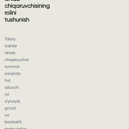
chiqaruvchisining
rolini
tushunish
Tabiiy
toshlar
ishlab
chiqaruvchisi
ta'minot
zanjirida
hal
qiluvchi
rol
o'ynaydi,
go'zal
va
bardoshli
mahsulotlar