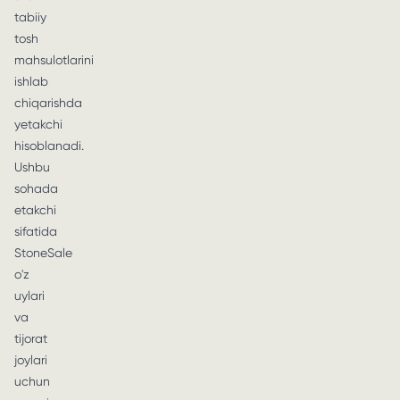
tabiiy
tosh
mahsulotlarini
ishlab
chiqarishda
yetakchi
hisoblanadi.
Ushbu
sohada
etakchi
sifatida
StoneSale
o'z
uylari
va
tijorat
joylari
uchun