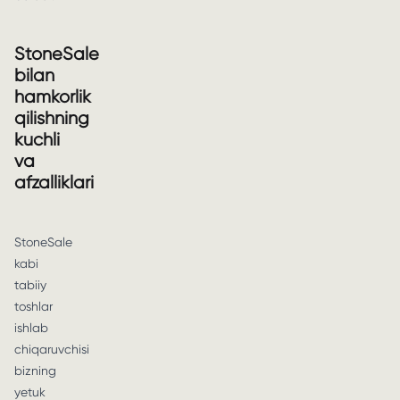
StoneSale
bilan
hamkorlik
qilishning
kuchli
va
afzalliklari
StoneSale
kabi
tabiiy
toshlar
ishlab
chiqaruvchisi
bizning
yetuk