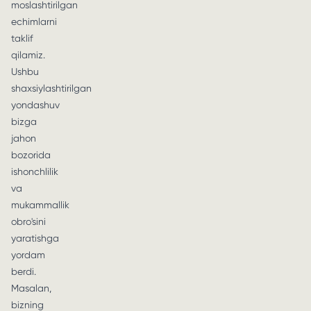
moslashtirilgan
echimlarni
taklif
qilamiz.
Ushbu
shaxsiylashtirilgan
yondashuv
bizga
jahon
bozorida
ishonchlilik
va
mukammallik
obro'sini
yaratishga
yordam
berdi.
Masalan,
bizning