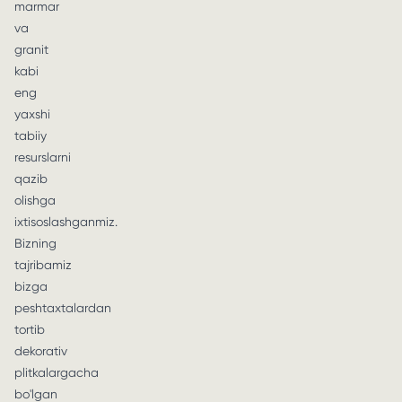
marmar
va
granit
kabi
eng
yaxshi
tabiiy
resurslarni
qazib
olishga
ixtisoslashganmiz.
Bizning
tajribamiz
bizga
peshtaxtalardan
tortib
dekorativ
plitkalargacha
bo'lgan