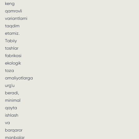
keng
qamrovli
variantlarni
taqdim
etamiz.
Tabiiy
toshlar
fabrikasi
ekologik
toza
amaliyotlarga
urg'u
beradi,
minimal
qayta
ishlash
va
barqaror
manbalar