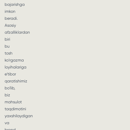
bajarishga
imkon
beradi.
Asosiy
afzalliklardan
biri
bu
tosh
ko'rgazma
loyihalariga
e'tibor
qaratishimiz
bo'lib,
biz
mahsulot
taqdimotini
yaxshilaydigan
va
brend