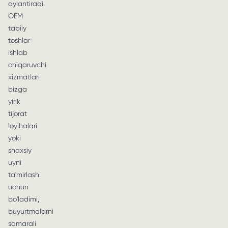
aylantiradi.
OEM
tabiiy
toshlar
ishlab
chiqaruvchi
xizmatlari
bizga
yirik
tijorat
loyihalari
yoki
shaxsiy
uyni
ta'mirlash
uchun
bo'ladimi,
buyurtmalarni
samarali