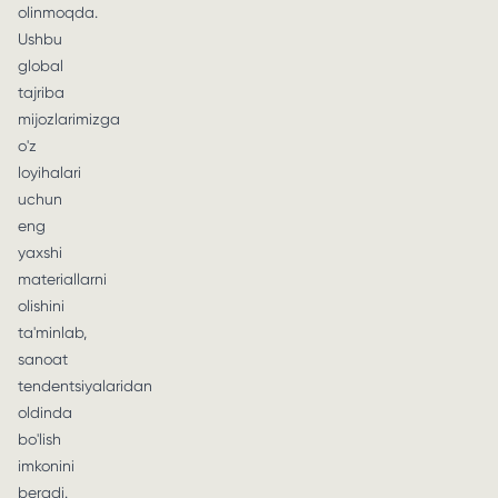
olinmoqda.
Ushbu
global
tajriba
mijozlarimizga
o'z
loyihalari
uchun
eng
yaxshi
materiallarni
olishini
ta'minlab,
sanoat
tendentsiyalaridan
oldinda
bo'lish
imkonini
beradi.