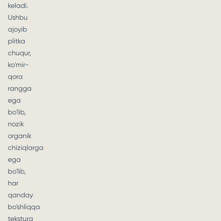
keladi.
Ushbu
ajoyib
plitka
chuqur,
ko'mir-
qora
rangga
ega
bo'lib,
nozik
organik
chiziqlarga
ega
bo'lib,
har
qanday
bo'shliqqa
tekstura