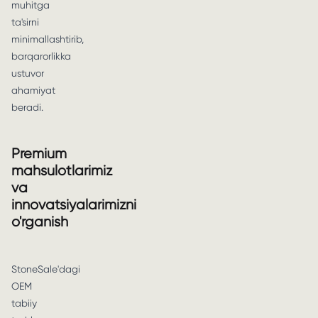
muhitga
ta'sirni
minimallashtirib,
barqarorlikka
ustuvor
ahamiyat
beradi.
Premium
mahsulotlarimiz
va
innovatsiyalarimizni
o'rganish
StoneSale'dagi
OEM
tabiiy