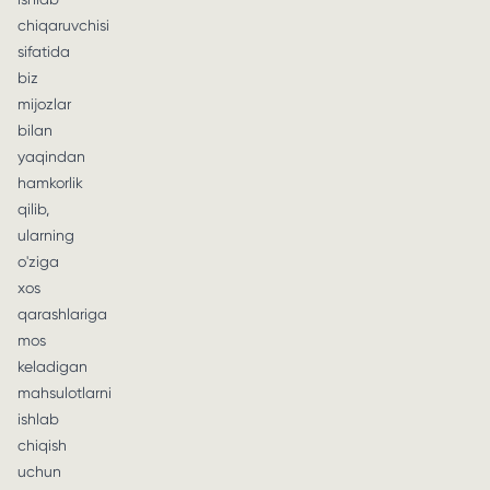
chiqaruvchisi
sifatida
biz
mijozlar
bilan
yaqindan
hamkorlik
qilib,
ularning
o'ziga
xos
qarashlariga
mos
keladigan
mahsulotlarni
ishlab
chiqish
uchun