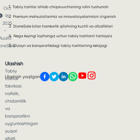
1
Tabiiy toshlar ishlab chiqaruvchisining rolini tushunish
Oct
16,
2
Premium mahsulotlarimiz va innovatsiyalarimizni o'rganish
2025
3
StoneSale bilan hamkorlik qilishning kuchli va afzalliklari
•
4
Nega keyingi loyihangiz uchun tabiiy toshlarni tanlaysiz
uallif:
5
oneSale
Dizayn va barqarorlikdagi tabiiy toshlarning kelajagi
Ulashish
Tabiiy
Ulashish yoqilgan
toshlar
fabrikasi
nafislik,
chidamlilik
va
barqarorlikni
uyg'unlashtirgan
yuqori
sifatli