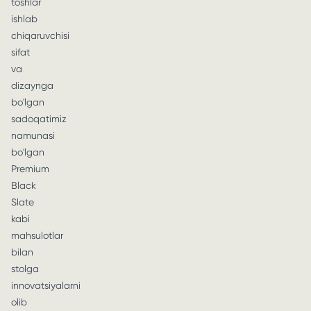
toshlar
ishlab
chiqaruvchisi
sifat
va
dizaynga
bo'lgan
sadoqatimiz
namunasi
bo'lgan
Premium
Black
Slate
kabi
mahsulotlar
bilan
stolga
innovatsiyalarni
olib