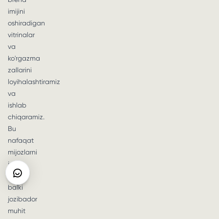
imijini
oshiradigan
vitrinalar
va
ko'rgazma
zallarini
loyihalashtiramiz
va
ishlab
chiqaramiz.
Bu
nafaqat
mijozlarni
jalb
qiladi,
balki
jozibador
muhit