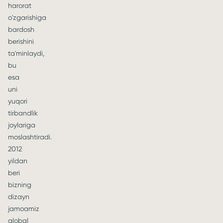
harorat
o'zgarishiga
bardosh
berishini
ta'minlaydi,
bu
esa
uni
yuqori
tirbandlik
joylariga
moslashtiradi.
2012
yildan
beri
bizning
dizayn
jamoamiz
global