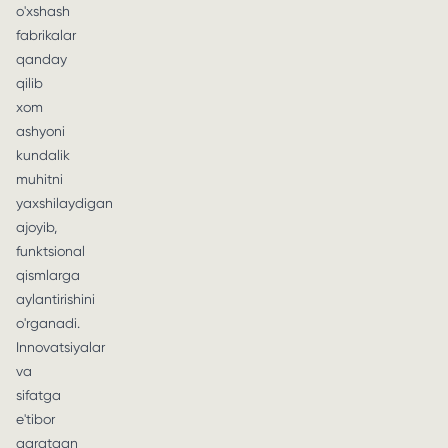
o'xshash
fabrikalar
qanday
qilib
xom
ashyoni
kundalik
muhitni
yaxshilaydigan
ajoyib,
funktsional
qismlarga
aylantirishini
o'rganadi.
Innovatsiyalar
va
sifatga
e'tibor
qaratgan