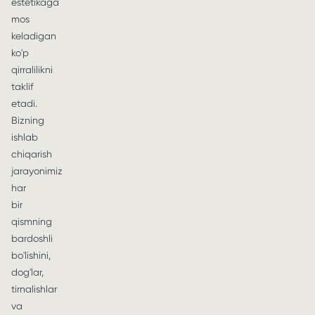
estetikaga
mos
keladigan
ko'p
qirralilikni
taklif
etadi.
Bizning
ishlab
chiqarish
jarayonimiz
har
bir
qismning
bardoshli
bo'lishini,
dog'lar,
tirnalishlar
va