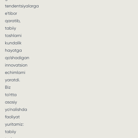
tendentsiyalarga
e'tibor
qaratib,
tabiiy
toshlarni
kundalik
hayotga
qo'shadigan
innovatsion
echimlarni
yaratdi.
Biz
to'rtta
asosiy
yo'nalishda
faoliyat
yuritamiz:
tabiiy