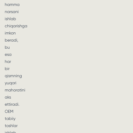
hamma
narsani
ishlab
chiqarishga
imkon
beradi,
bu
esa
har
bir
qismning
yuqori
mahoratini
aks
ettiradi.
OEM
tabiiy
toshlar
ishlab