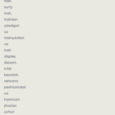
tosh,
sun'iy
tosh,
toshdan
yasalgan
uy
mahsulotlari
va
tosh
displey
dizayni,
ichki
bezatish,
oshxona
peshtaxtalari
va
hammom
jihozlari
uchun