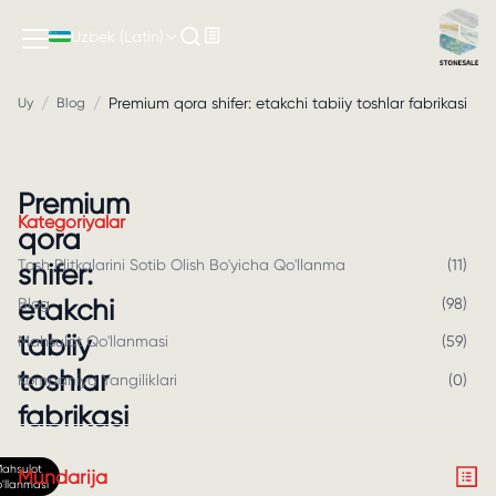
Uzbek (Latin)
/
/
Premium qora shifer: etakchi tabiiy toshlar fabrikasi
Uy
Blog
Premium
Kategoriyalar
qora
Tosh Plitkalarini Sotib Olish Bo'yicha Qo'llanma
(
11
)
shifer:
etakchi
Blog
(
98
)
tabiiy
Mahsulot Qo'llanmasi
(
59
)
toshlar
Kompaniya Yangiliklari
(
0
)
fabrikasi
ahsulot
Mundarija
'llanmasi