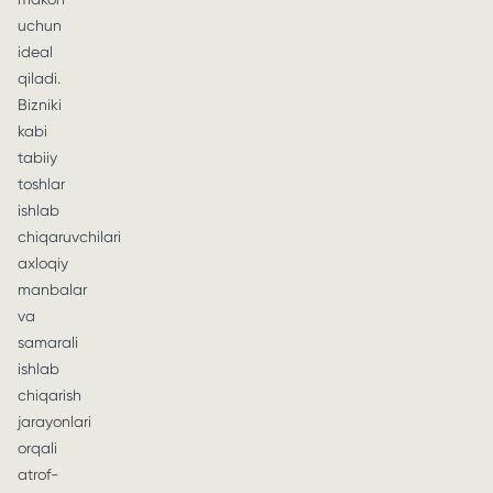
uchun
ideal
qiladi.
Bizniki
kabi
tabiiy
toshlar
ishlab
chiqaruvchilari
axloqiy
manbalar
va
samarali
ishlab
chiqarish
jarayonlari
orqali
atrof-