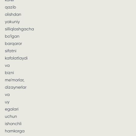
qazib
olishdan
yakuniy
silliqlashgacha
bo'lgan
barqaror
sifatni
kafolatlaydi
va
bizni
me'morlar,
dizaynerlar
va
uy
egalari
uchun
ishonchli
hamkorga