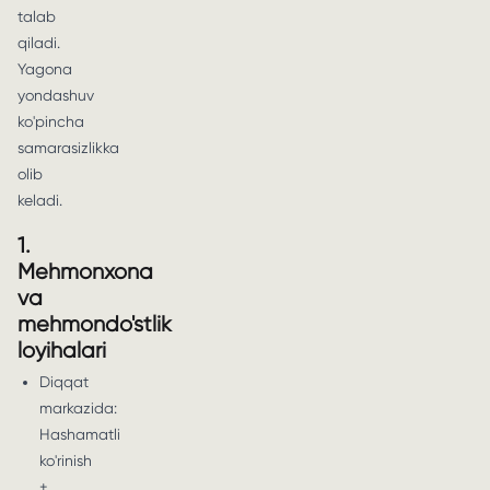
talab
qiladi.
Yagona
yondashuv
ko'pincha
samarasizlikka
olib
keladi.
1.
Mehmonxona
va
mehmondo'stlik
loyihalari
Diqqat
markazida:
Hashamatli
ko'rinish
+