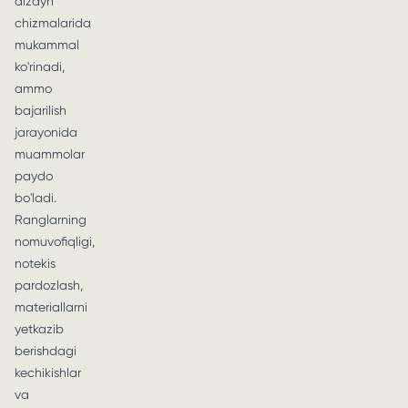
dizayn
chizmalarida
mukammal
ko'rinadi,
ammo
bajarilish
jarayonida
muammolar
paydo
bo'ladi.
Ranglarning
nomuvofiqligi,
notekis
pardozlash,
materiallarni
yetkazib
berishdagi
kechikishlar
va