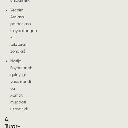
chidamlilik
Yechim:
Aralash
pardozlash
(sayqallangan
+
teksturali
zonalar)
Natija:
Foydalanish
qulayligi
yaxshilandi
va
xizmat
muddati
uzaytirildi
4.
Turar-