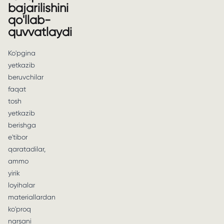
bajarilishini
qo'llab-
quvvatlaydi
Ko'pgina
yetkazib
beruvchilar
faqat
tosh
yetkazib
berishga
e'tibor
qaratadilar,
ammo
yirik
loyihalar
materiallardan
ko'proq
narsani