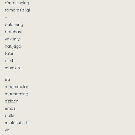
o'rnatishning
samarasizligi
-
bularning
barchasi
yakuniy
natijaga
ta'sir
qilishi
mumkin.
Bu
muammolar
marmarning
o'zidan
emas,
balki
rejalashtirish
va