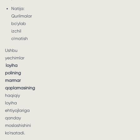
Natija:
Qurilmalar
bo'ylab
izchil
o'rnatish
Ushbu
yechimlar
loyiha
polining
marmar
qoplamasining
haqiqiy
loyiha
ehtiyojlariga
qanday
moslashishini
ko'rsatadi.