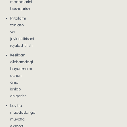
manbalarini
boshqarish
Plitalarni
tanlash
va
joylashtirishni
rejalashtirish
Kesilgan
o'lchamdagi
buyurtmalar
uchun
aniq
ishlab
chiqarish
Loyiha
muddatlariga
muvofiq
eksport