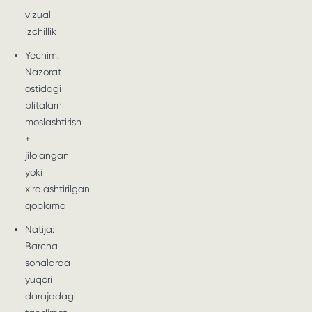
vizual
izchillik
Yechim:
Nazorat
ostidagi
plitalarni
moslashtirish
+
jilolangan
yoki
xiralashtirilgan
qoplama
Natija:
Barcha
sohalarda
yuqori
darajadagi