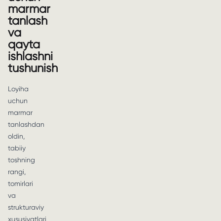
marmar
tanlash
va
qayta
ishlashni
tushunish
Loyiha
uchun
marmar
tanlashdan
oldin,
tabiiy
toshning
rangi,
tomirlari
va
strukturaviy
xususiyatlari