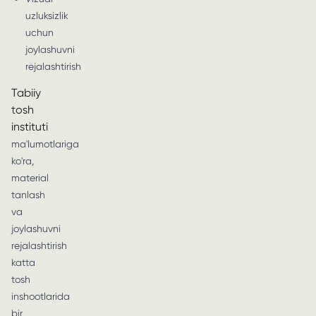
uzluksizlik
uchun
joylashuvni
rejalashtirish
Tabiiy
tosh
instituti
ma'lumotlariga
ko'ra,
material
tanlash
va
joylashuvni
rejalashtirish
katta
tosh
inshootlarida
bir