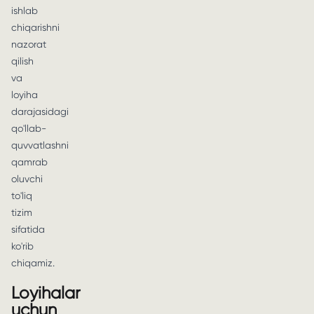
ishlab
chiqarishni
nazorat
qilish
va
loyiha
darajasidagi
qo'llab-
quvvatlashni
qamrab
oluvchi
to'liq
tizim
sifatida
ko'rib
chiqamiz.
Loyihalar
uchun