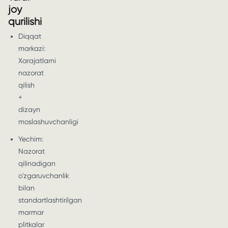
joy
qurilishi
Diqqat
markazi:
Xarajatlarni
nazorat
qilish
+
dizayn
moslashuvchanligi
Yechim:
Nazorat
qilinadigan
o'zgaruvchanlik
bilan
standartlashtirilgan
marmar
plitkalar