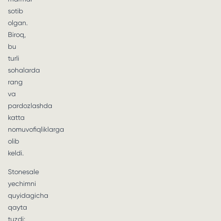
sotib
olgan.
Biroq,
bu
turli
sohalarda
rang
va
pardozlashda
katta
nomuvofiqliklarga
olib
keldi.
Stonesale
yechimni
quyidagicha
qayta
tuzdi: