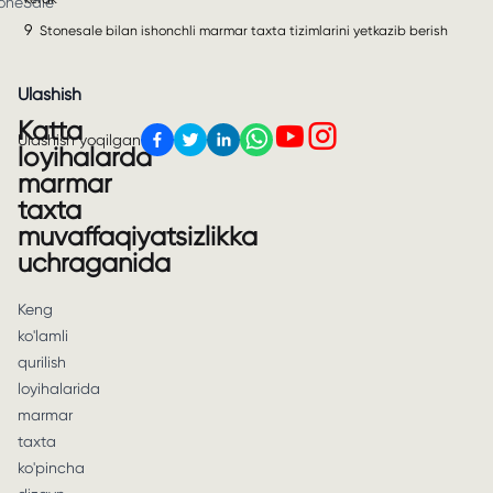
oneSale
9
Stonesale bilan ishonchli marmar taxta tizimlarini yetkazib berish
Ulashish
Katta
Ulashish yoqilgan
loyihalarda
marmar
taxta
muvaffaqiyatsizlikka
uchraganida
Keng
ko'lamli
qurilish
loyihalarida
marmar
taxta
ko'pincha