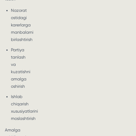
Nazorat
ostidagi
karerlarga
manbalarni
birlashtirish
Partiya
tanlash
va
kuzatishni
amalga
oshirish
Ishlab
chiqarish
xususiyatlarini
moslashtirish
Amalga