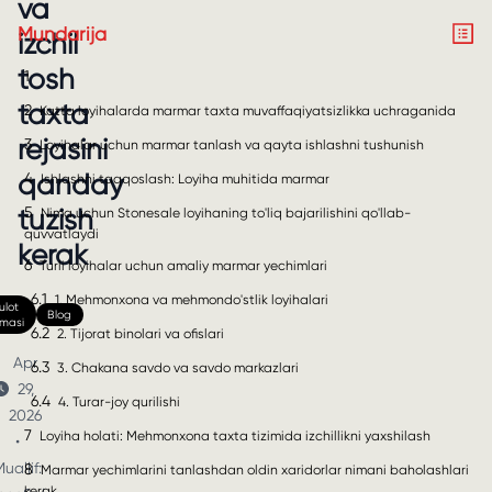
va
Mundarija
izchil
tosh
1
taxta
2
Katta loyihalarda marmar taxta muvaffaqiyatsizlikka uchraganida
rejasini
3
Loyihalar uchun marmar tanlash va qayta ishlashni tushunish
qanday
4
Ishlashni taqqoslash: Loyiha muhitida marmar
5
tuzish
Nima uchun Stonesale loyihaning to'liq bajarilishini qo'llab-
quvvatlaydi
kerak
6
Turli loyihalar uchun amaliy marmar yechimlari
6.1
1. Mehmonxona va mehmondo'stlik loyihalari
lot
Blog
nmasi
6.2
2. Tijorat binolari va ofislari
Apr
6.3
3. Chakana savdo va savdo markazlari
29,
6.4
4. Turar-joy qurilishi
2026
7
Loyiha holati: Mehmonxona taxta tizimida izchillikni yaxshilash
•
uallif:
8
Marmar yechimlarini tanlashdan oldin xaridorlar nimani baholashlari
kerak