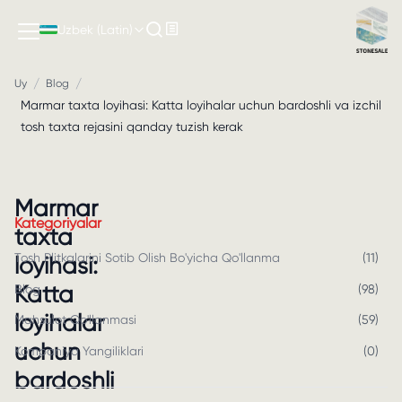
Uzbek (Latin)
/
/
Uy
Blog
Marmar taxta loyihasi: Katta loyihalar uchun bardoshli va izchil
tosh taxta rejasini qanday tuzish kerak
Marmar
Kategoriyalar
taxta
Tosh Plitkalarini Sotib Olish Bo'yicha Qo'llanma
(
11
)
loyihasi:
Katta
Blog
(
98
)
loyihalar
Mahsulot Qo'llanmasi
(
59
)
uchun
Kompaniya Yangiliklari
(
0
)
bardoshli