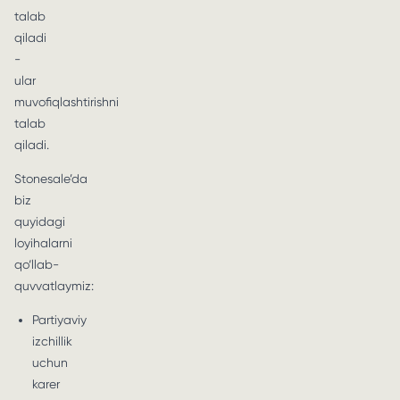
talab
qiladi
-
ular
muvofiqlashtirishni
talab
qiladi.
Stonesale’da
biz
quyidagi
loyihalarni
qo‘llab-
quvvatlaymiz:
Partiyaviy
izchillik
uchun
karer