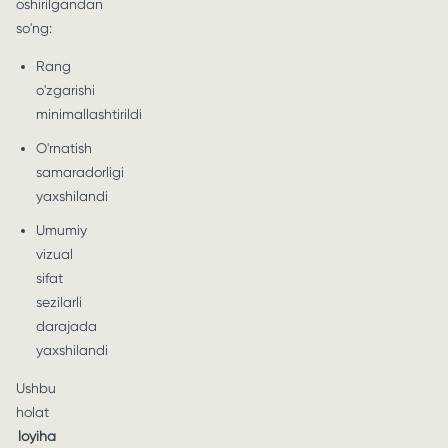
oshirilgandan
so'ng:
Rang
o'zgarishi
minimallashtirildi
O'rnatish
samaradorligi
yaxshilandi
Umumiy
vizual
sifat
sezilarli
darajada
yaxshilandi
Ushbu
holat
loyiha