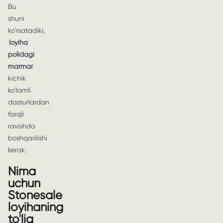
Bu
shuni
ko'rsatadiki,
loyiha
polidagi
marmar
kichik
ko'lamli
dasturlardan
farqli
ravishda
boshqarilishi
kerak.
Nima
uchun
Stonesale
loyihaning
to'liq