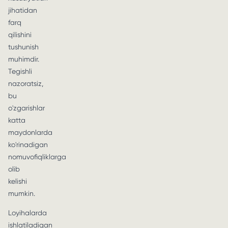
jihatidan
farq
qilishini
tushunish
muhimdir.
Tegishli
nazoratsiz,
bu
o'zgarishlar
katta
maydonlarda
ko'rinadigan
nomuvofiqliklarga
olib
kelishi
mumkin.
Loyihalarda
ishlatiladigan