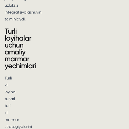
uzluksiz
integratsiyalashuvini
ta'minlaydi.
Turli
loyihalar
uchun
amaliy
marmar
yechimlari
Turli
xil
loyiha
turlari
turli
xil
marmar
strategiyalarini