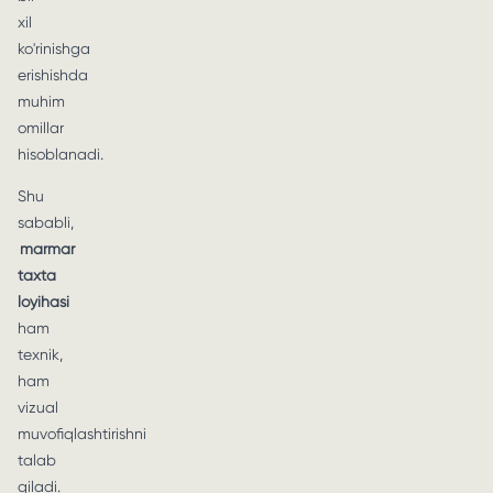
xil
ko'rinishga
erishishda
muhim
omillar
hisoblanadi.
Shu
sababli,
marmar
taxta
loyihasi
ham
texnik,
ham
vizual
muvofiqlashtirishni
talab
qiladi.