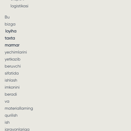
logistikasi
Bu
bizga
loyiha
taxta
marmar
yechimlarini
yetkazib
beruvchi
sifatida
ishlash
imkonini
beradi
va
materiallarning
qurilish
ish
jarayonlariga