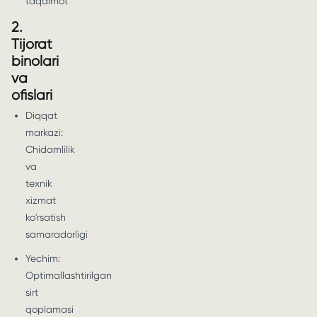
taqdimot
2.
Tijorat
binolari
va
ofislari
Diqqat
markazi:
Chidamlilik
va
texnik
xizmat
ko'rsatish
samaradorligi
Yechim:
Optimallashtirilgan
sirt
qoplamasi