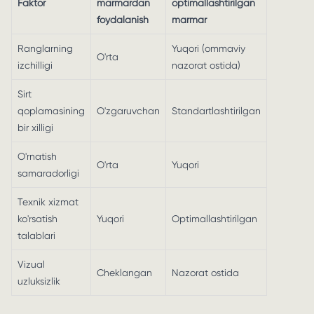
Faktor
marmardan
optimallashtirilgan
foydalanish
marmar
Ranglarning
Yuqori (ommaviy
O'rta
izchilligi
nazorat ostida)
Sirt
qoplamasining
O'zgaruvchan
Standartlashtirilgan
bir xilligi
O'rnatish
O'rta
Yuqori
samaradorligi
Texnik xizmat
ko'rsatish
Yuqori
Optimallashtirilgan
talablari
Vizual
Cheklangan
Nazorat ostida
uzluksizlik