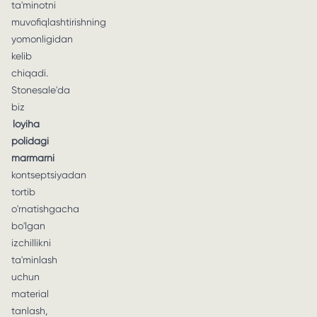
ta'minotni
muvofiqlashtirishning
yomonligidan
kelib
chiqadi.
Stonesale'da
biz
loyiha
polidagi
marmarni
kontseptsiyadan
tortib
o'rnatishgacha
bo'lgan
izchillikni
ta'minlash
uchun
material
tanlash,