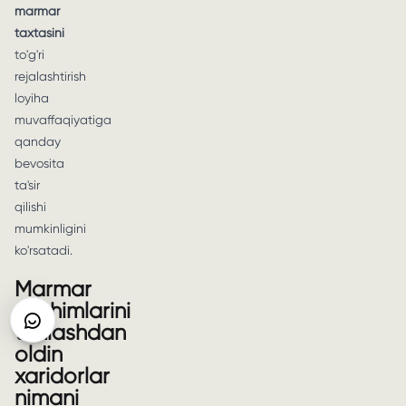
marmar
taxtasini
to'g'ri
rejalashtirish
loyiha
muvaffaqiyatiga
qanday
bevosita
ta'sir
qilishi
mumkinligini
ko'rsatadi.
Marmar
yechimlarini
tanlashdan
oldin
xaridorlar
nimani