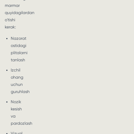
marmar
quyidagilardan
o'tishi
kerak:
Nazorat
ostidagi
plitalarni
tanlash
Izchil
ohang
uchun
guruhlash
Nozik
kesish
va
pardozlash
Vizual