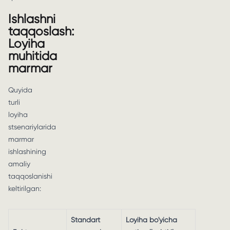
Ishlashni
taqqoslash:
Loyiha
muhitida
marmar
Quyida
turli
loyiha
stsenariylarida
marmar
ishlashining
amaliy
taqqoslanishi
keltirilgan:
Standart
Loyiha bo'yicha