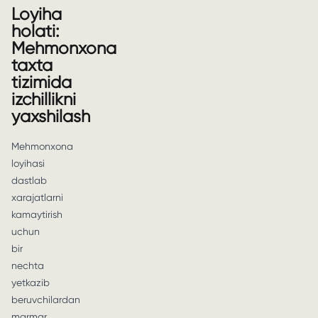
Loyiha
holati:
Mehmonxona
taxta
tizimida
izchillikni
yaxshilash
Mehmonxona
loyihasi
dastlab
xarajatlarni
kamaytirish
uchun
bir
nechta
yetkazib
beruvchilardan
marmar