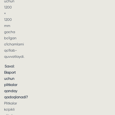
uchun
1200
×
1200
mm
gacha
bo'lgan
o'lchamlarni
qo'llab-
quvvatlaydi.
Savol:
Eksport
uchun
plitkalar
qanday
qadoqlanadi?
Plitkalar
ko'pikli