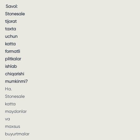
Savol:
Stonesale
tijorat
taxta
uchun
katta
formatli
plitkalar
ishlab
chiqarishi
mumkinmi?
Ha.
Stonesale
katta
maydonlar
va
maxsus
buyurtmalar