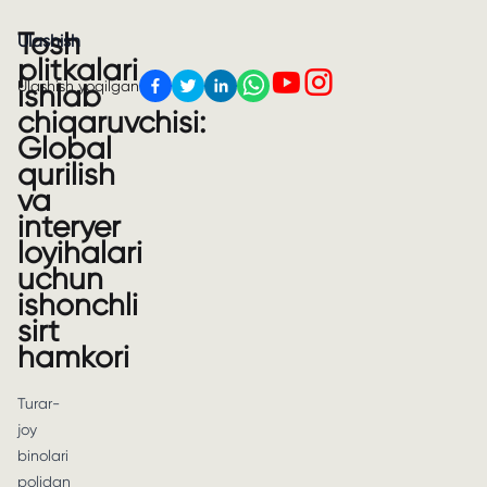
Tosh
Ulashish
plitkalari
Ulashish yoqilgan
ishlab
chiqaruvchisi:
Global
qurilish
va
interyer
loyihalari
uchun
ishonchli
sirt
hamkori
Turar-
joy
binolari
polidan