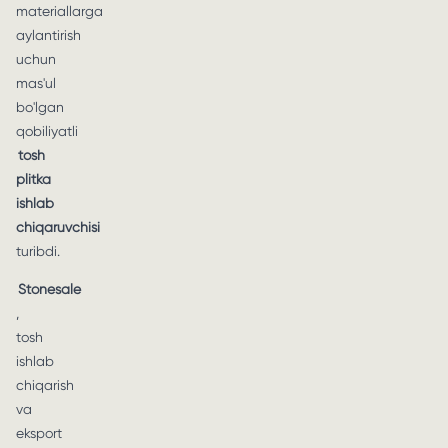
materiallarga
aylantirish
uchun
mas'ul
bo'lgan
qobiliyatli
tosh
plitka
ishlab
chiqaruvchisi
turibdi.
Stonesale
,
tosh
ishlab
chiqarish
va
eksport