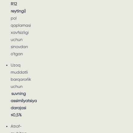
R12
reytingi)
pol
qoplamasi
xavfsizligi
uchun
sinovdan
o'tgan
Uzoq
muddatli
barqarorlik
uchun
suvning
assimilyatsiya
darajasi
≤0,5%
Atrof-