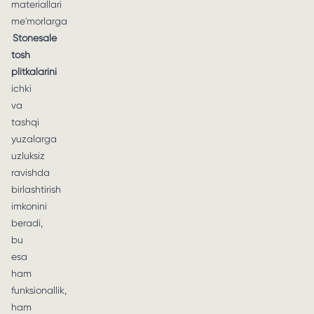
materiallari
me'morlarga
Stonesale
tosh
plitkalarini
ichki
va
tashqi
yuzalarga
uzluksiz
ravishda
birlashtirish
imkonini
beradi,
bu
esa
ham
funksionallik,
ham