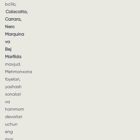
bo'lib,
Calacatta,
Carrara,
Nero
Marquina
va
Bej
Marfilda
mavjud.
Mehmonxona
foyelari,
yashash
xonalari
va
hammom
devorlari
uchun
eng
mos