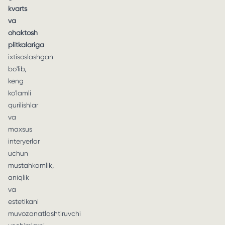
kvarts
va
ohaktosh
plitkalariga
ixtisoslashgan
bo'lib,
keng
ko'lamli
qurilishlar
va
maxsus
interyerlar
uchun
mustahkamlik,
aniqlik
va
estetikani
muvozanatlashtiruvchi