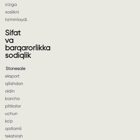
o'ziga
xoslikni
ta'minlaydi.
Sifat
va
barqarorlikka
sodiqlik
Stonesale
eksport
qilishdan
oldin
barcha
plitkalar
uchun
ko'p
qatlamli
tekshirish