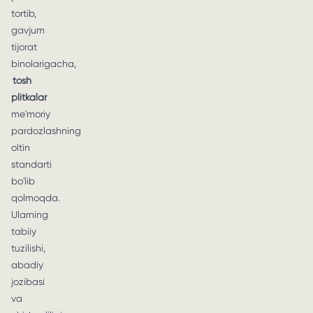
tortib,
gavjum
tijorat
binolarigacha,
tosh
plitkalar
me'moriy
pardozlashning
oltin
standarti
bo'lib
qolmoqda.
Ularning
tabiiy
tuzilishi,
abadiy
jozibasi
va