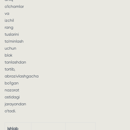
o'lchamlar
va
izchil
rang
tuslarini
ta'minlash
uchun
blok
tanlashdan
tortib,
abrazivlashgacha
bo'lgan
nazorat
ostidagi
jarayondan
o'tadi.
Ishlab