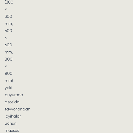
(300
×
300
mm,
600
×
600
mm,
800
×
800
mm)
yoki
buyurtma
asosida
tayyorlangan
loyihalar
uchun
maxsus