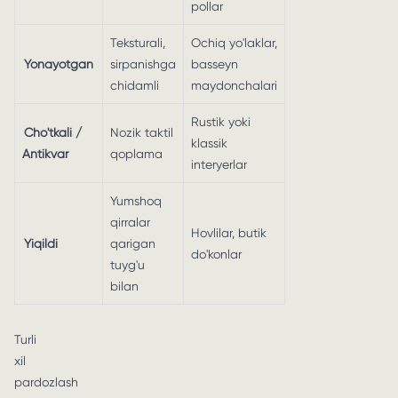
pollar
Teksturali,
Ochiq yo'laklar,
Yonayotgan
sirpanishga
basseyn
chidamli
maydonchalari
Rustik yoki
Cho'tkali /
Nozik taktil
klassik
Antikvar
qoplama
interyerlar
Yumshoq
qirralar
Hovlilar, butik
Yiqildi
qarigan
do'konlar
tuyg'u
bilan
Turli
xil
pardozlash