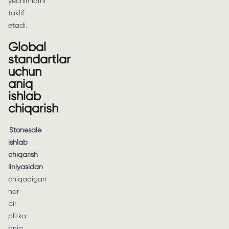
yechimlarni
taklif
etadi.
Global
standartlar
uchun
aniq
ishlab
chiqarish
Stonesale
ishlab
chiqarish
liniyasidan
chiqadigan
har
bir
plitka
aniq