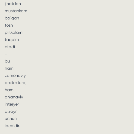
jihatdan
mustahkam
bo'lgan
tosh
plitkalarni
taqdim
etadi
-
bu
ham
zamonaviy
arxitektura,
ham
an'anaviy
interyer
dizayni
uchun
idealdir.