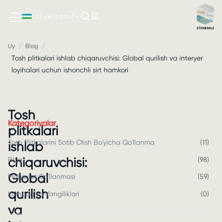
Uzbek (Latin)
/
/
Uy
Blog
Tosh plitkalari ishlab chiqaruvchisi: Global qurilish va interyer
loyihalari uchun ishonchli sirt hamkori
Tosh
Kategoriyalar
plitkalari
Tosh Plitkalarini Sotib Olish Bo'yicha Qo'llanma
(
11
)
ishlab
chiqaruvchisi:
Blog
(
98
)
Global
Mahsulot Qo'llanmasi
(
59
)
qurilish
Kompaniya Yangiliklari
(
0
)
va