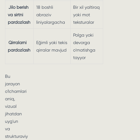
Jilo berish
18 boshli
Bir xil yaltiroq
va sirtni
abraziv
yoki mot
pardozlash
liniyalargacha
teksturalar
Polga yoki
Qirralarni
Eğimli yoki tekis
devorga
pardozlash
qirralar mavjud
o'rnatishga
tayyor
Bu
jarayon
o'lchamlari
aniq,
vizual
jihatdan
uyg'un
va
strukturaviy