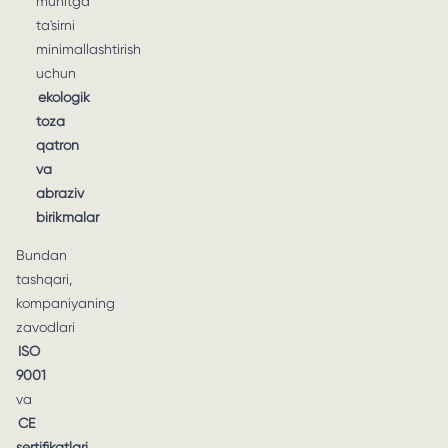
muhitga
ta'sirni
minimallashtirish
uchun
ekologik
toza
qatron
va
abraziv
birikmalar
Bundan
tashqari,
kompaniyaning
zavodlari
ISO
9001
va
CE
sertifikatlari