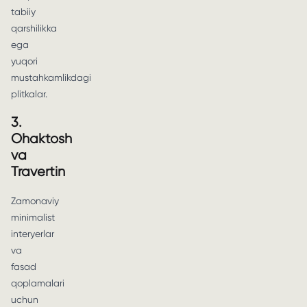
tabiiy
qarshilikka
ega
yuqori
mustahkamlikdagi
plitkalar.
3.
Ohaktosh
va
Travertin
Zamonaviy
minimalist
interyerlar
va
fasad
qoplamalari
uchun