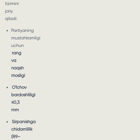
tizimini
joriy
qiladi:
Partiyaning
mustahkamligi
uchun
rang
va
naqsh
mosligi
O'lchov
bardoshliligi
≤0,3
mm
Sirpanishga
chidamlilik
(R9–