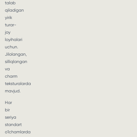
talab
qiladigan
yirik
turar-
joy
loyihalari
uchun.
Jilolangan,
silliqlangan
va
charm
teksturalarda
mavjud.
Har
bir
seriya
standart
o'lchamlarda