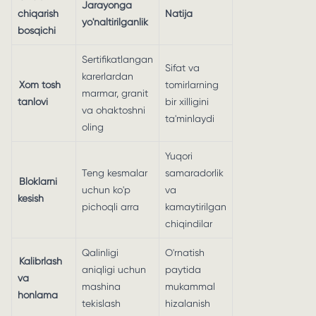
Jarayonga
chiqarish
Natija
yo'naltirilganlik
bosqichi
Sertifikatlangan
Sifat va
karerlardan
Xom tosh
tomirlarning
marmar, granit
tanlovi
bir xilligini
va ohaktoshni
ta'minlaydi
oling
Yuqori
Teng kesmalar
samaradorlik
Bloklarni
uchun ko'p
va
kesish
pichoqli arra
kamaytirilgan
chiqindilar
Qalinligi
O'rnatish
Kalibrlash
aniqligi uchun
paytida
va
mashina
mukammal
honlama
tekislash
hizalanish