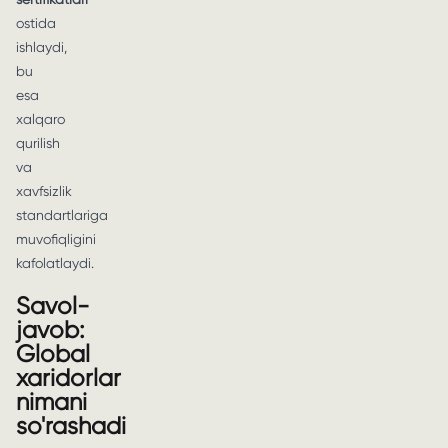
ostida
ishlaydi,
bu
esa
xalqaro
qurilish
va
xavfsizlik
standartlariga
muvofiqligini
kafolatlaydi.
Savol-
javob:
Global
xaridorlar
nimani
so'rashadi