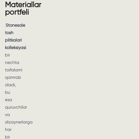
Materiallar
portfeli
Stonesale
tosh
plitkalari
kolleksiyasi
bir
nechta
toifalarni
qamrab
oladi,
bu
esa
quruvchilar
va
dizaynerlarga
har
bir