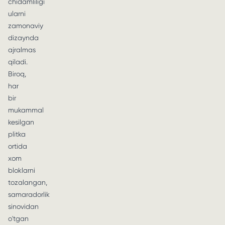
chidamliligi
ularni
zamonaviy
dizaynda
ajralmas
qiladi.
Biroq,
har
bir
mukammal
kesilgan
plitka
ortida
xom
bloklarni
tozalangan,
samaradorlik
sinovidan
o'tgan