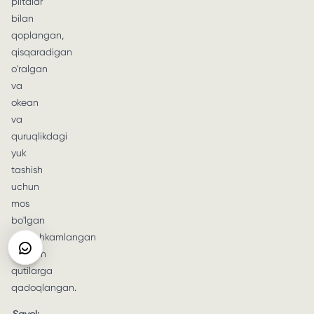
plitalar
bilan
qoplangan,
qisqaradigan
o'ralgan
va
okean
va
quruqlikdagi
yuk
tashish
uchun
mos
bo'lgan
mustahkamlangan
yog'och
qutilarga
qadoqlangan.