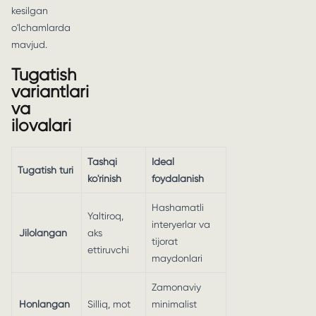
kesilgan
o'lchamlarda
mavjud.
Tugatish
variantlari
va
ilovalari
Tashqi
Ideal
Tugatish turi
ko'rinish
foydalanish
Hashamatli
Yaltiroq,
interyerlar va
Jilolangan
aks
tijorat
ettiruvchi
maydonlari
Zamonaviy
Honlangan
Silliq, mot
minimalist