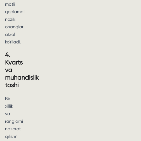
matli
qoplamali
nozik
ohanglar
afzal
ko'riladi.
4.
Kvarts
va
muhandislik
toshi
Bir
xillik
va
ranglarni
nazorat
qilishni