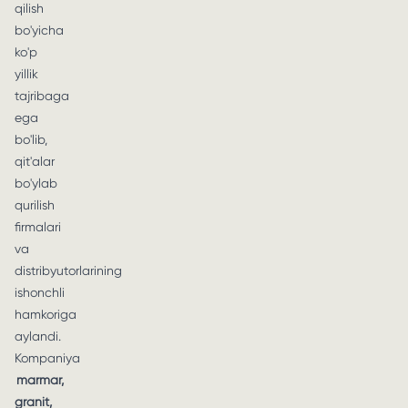
qilish
bo'yicha
ko'p
yillik
tajribaga
ega
bo'lib,
qit'alar
bo'ylab
qurilish
firmalari
va
distribyutorlarining
ishonchli
hamkoriga
aylandi.
Kompaniya
marmar,
granit,