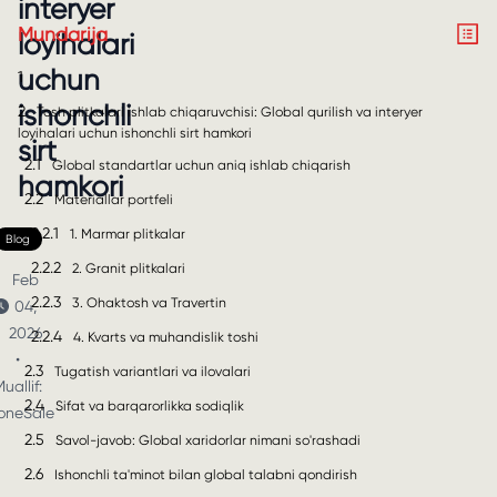
interyer
Mundarija
loyihalari
uchun
1
ishonchli
2
Tosh plitkalari ishlab chiqaruvchisi: Global qurilish va interyer
loyihalari uchun ishonchli sirt hamkori
sirt
2.1
Global standartlar uchun aniq ishlab chiqarish
hamkori
2.2
Materiallar portfeli
2.2.1
1. Marmar plitkalar
Blog
2.2.2
2. Granit plitkalari
Feb
2.2.3
3. Ohaktosh va Travertin
04,
2026
2.2.4
4. Kvarts va muhandislik toshi
•
2.3
Tugatish variantlari va ilovalari
uallif:
2.4
Sifat va barqarorlikka sodiqlik
oneSale
2.5
Savol-javob: Global xaridorlar nimani so'rashadi
2.6
Ishonchli ta'minot bilan global talabni qondirish