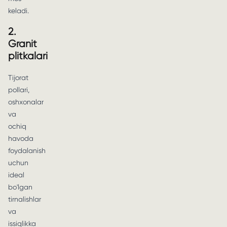
keladi.
2.
Granit
plitkalari
Tijorat
pollari,
oshxonalar
va
ochiq
havoda
foydalanish
uchun
ideal
bo'lgan
tirnalishlar
va
issiqlikka